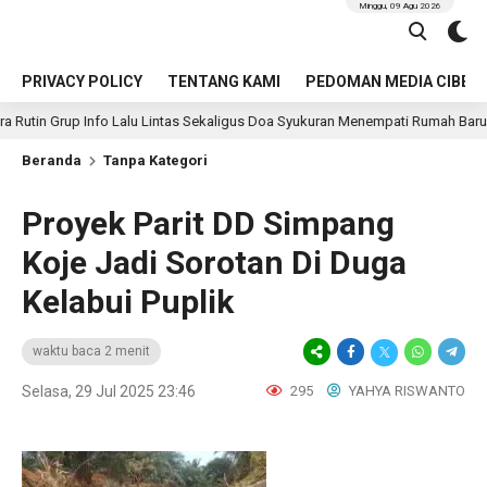
Minggu, 09 Agu 2026
PRIVACY POLICY
TENTANG KAMI
PEDOMAN MEDIA CIBER
fo Lalu Lintas Sekaligus Doa Syukuran Menempati Rumah Baru
2 jam l
Beranda
Tanpa Kategori
Proyek Parit DD Simpang
Koje Jadi Sorotan Di Duga
Kelabui Puplik
waktu baca 2 menit
Selasa, 29 Jul 2025 23:46
295
YAHYA RISWANTO