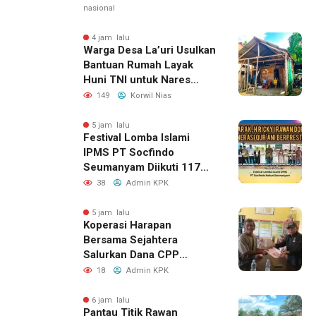
nasional
4 jam lalu
Warga Desa La’uri Usulkan
Bantuan Rumah Layak
Huni TNI untuk Nares
Zandroto
149
Korwil Nias
5 jam lalu
Festival Lomba Islami
IPMS PT Socfindo
Seumanyam Diikuti 117
Pelajar, H. Ricky Dorong
38
Admin KPK
Generasi Qur’ani
Berprestasi
5 jam lalu
Koperasi Harapan
Bersama Sejahtera
Salurkan Dana CPP
kepada 143 Calon Petani
18
Admin KPK
Plasma, Sinergi Bersama
PT WIN Terus Diperkuat
6 jam lalu
Pantau Titik Rawan