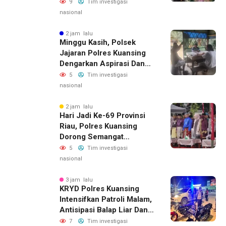
Puluhan Awak Media Hadir
9
Tim investigasi
Dalam Rangka Acara Rutin
nasional
Grup Info Lalu Lintas
Sekaligus Doa Syukuran
2 jam lalu
Minggu Kasih, Polsek
Menempati Rumah Baru
Jajaran Polres Kuansing
Dengarkan Aspirasi Dan
Keluhan Masyarakat
5
Tim investigasi
nasional
2 jam lalu
Hari Jadi Ke-69 Provinsi
Riau, Polres Kuansing
Dorong Semangat
Bersama Jaga Lingkungan
5
Tim investigasi
Dan Marwah Bumi Melayu
nasional
3 jam lalu
KRYD Polres Kuansing
Intensifkan Patroli Malam,
Antisipasi Balap Liar Dan
Gangguan Kamtibmas
7
Tim investigasi