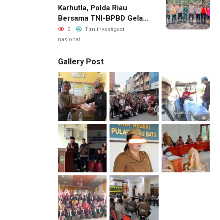
Karhutla, Polda Riau
Bersama TNI-BPBD Gelar
Patroli Udara Dan Darat
9
Tim investigasi
nasional
Gallery Post