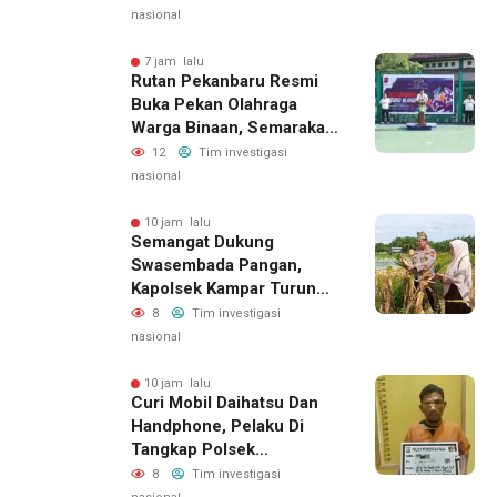
Hunian
nasional
7 jam lalu
Rutan Pekanbaru Resmi
Buka Pekan Olahraga
Warga Binaan, Semarakan
HUT RI Ke-81
12
Tim investigasi
nasional
10 jam lalu
Semangat Dukung
Swasembada Pangan,
Kapolsek Kampar Turun
Langsung Panen Jagung
8
Tim investigasi
Di Sendayan
nasional
10 jam lalu
Curi Mobil Daihatsu Dan
Handphone, Pelaku Di
Tangkap Polsek
Perhentian Raja
8
Tim investigasi