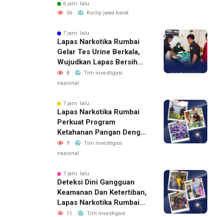
6 jam lalu
56
Korlip jawa barat
7 jam lalu
Lapas Narkotika Rumbai
Gelar Tes Urine Berkala,
Wujudkan Lapas Bersih
Dari Narkoba
8
Tim investigasi
nasional
7 jam lalu
Lapas Narkotika Rumbai
Perkuat Program
Ketahanan Pangan Dengan
Memanen Terong
9
Tim investigasi
nasional
7 jam lalu
Deteksi Dini Gangguan
Keamanan Dan Ketertiban,
Lapas Narkotika Rumbai
Gelar Razia Rutin Blok
11
Tim investigasi