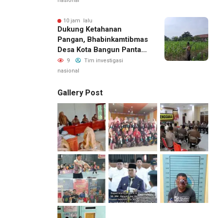
nasional
10 jam lalu
Dukung Ketahanan
Pangan, Bhabinkamtibmas
Desa Kota Bangun Pantau
Perkembangan Tanaman
9
Tim investigasi
Jagung Milik Desa
nasional
Gallery Post