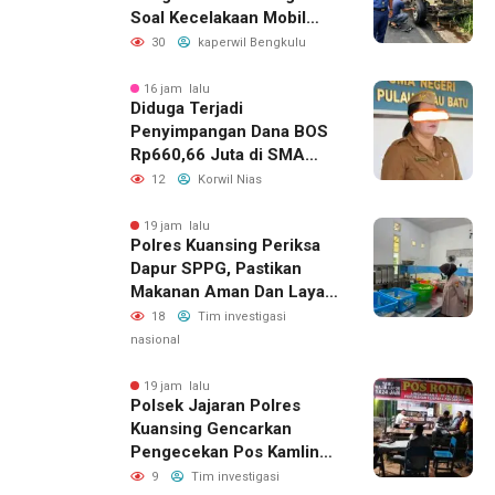
Soal Kecelakaan Mobil
Dinas yang Dikemudikan
30
kaperwil Bengkulu
Perempuan
16 jam lalu
Diduga Terjadi
Penyimpangan Dana BOS
Rp660,66 Juta di SMA
Negeri 1 Pulau-Pulau
12
Korwil Nias
Batu, Sejumlah Pos
Belanja Bernilai Besar Jadi
19 jam lalu
Polres Kuansing Periksa
Sorotan; LSM GEMPUR
Dapur SPPG, Pastikan
Siapkan Laporan ke
Makanan Aman Dan Layak
Kejaksaan
Dikonsumsi
18
Tim investigasi
nasional
19 jam lalu
Polsek Jajaran Polres
Kuansing Gencarkan
Pengecekan Pos Kamling,
Kapolres Ajak Warga Aktif
9
Tim investigasi