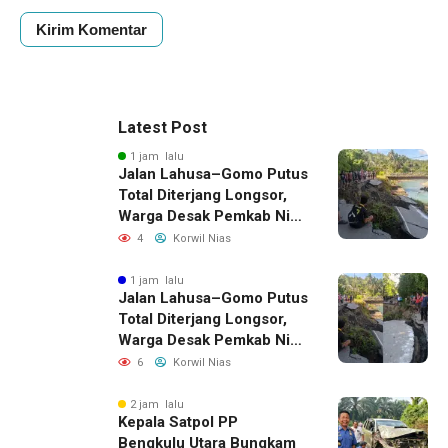
Latest Post
1 jam lalu
Jalan Lahusa–Gomo Putus
Total Diterjang Longsor,
Warga Desak Pemkab Nias
Selatan Bergerak Cepat
4
Korwil Nias
1 jam lalu
Jalan Lahusa–Gomo Putus
Total Diterjang Longsor,
Warga Desak Pemkab Nias
Selatan Bergerak Cepat
6
Korwil Nias
2 jam lalu
Kepala Satpol PP
Bengkulu Utara Bungkam