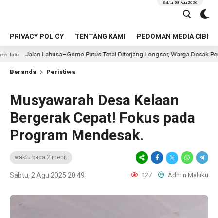
Sabtu, 08 Agu 2026
PRIVACY POLICY
TENTANG KAMI
PEDOMAN MEDIA CIBER
sa–Gomo Putus Total Diterjang Longsor, Warga Desak Pemkab Nias Selatan 
Beranda
Peristiwa
Musyawarah Desa Kelaan
Bergerak Cepat! Fokus pada
Program Mendesak.
waktu baca 2 menit
Sabtu, 2 Agu 2025 20:49
127
Admin Maluku