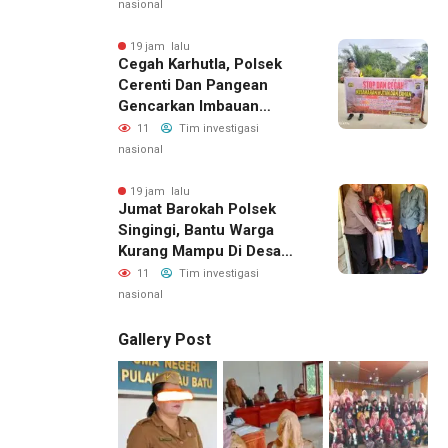
Jaga Keamanan
nasional
Lingkungan
19 jam lalu
Cegah Karhutla, Polsek
Cerenti Dan Pangean
Gencarkan Imbauan
Kepada Masyarakat
11
Tim investigasi
nasional
19 jam lalu
Jumat Barokah Polsek
Singingi, Bantu Warga
Kurang Mampu Di Desa
Sungai Kuning
11
Tim investigasi
nasional
Gallery Post