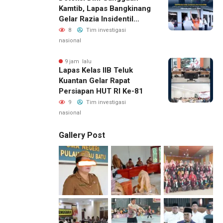
Kamtib, Lapas Bangkinang
Gelar Razia Insidentil
Menuju Zero Halinar
8
Tim investigasi
nasional
9 jam lalu
Lapas Kelas IIB Teluk
Kuantan Gelar Rapat
Persiapan HUT RI Ke-81
9
Tim investigasi
nasional
Gallery Post