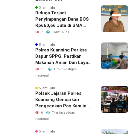
3 jam lalu
Diduga Terjadi
Penyimpangan Dana BOS
Rp660,66 Juta di SMA
Negeri 1 Pulau-Pulau
7
Korwil Nias
Batu, Sejumlah Pos
Belanja Bernilai Besar Jadi
5 jam lalu
Polres Kuansing Periksa
Sorotan; LSM GEMPUR
Dapur SPPG, Pastikan
Siapkan Laporan ke
Makanan Aman Dan Layak
Kejaksaan
Dikonsumsi
11
Tim investigasi
nasional
5 jam lalu
Polsek Jajaran Polres
Kuansing Gencarkan
Pengecekan Pos Kamling,
Kapolres Ajak Warga Aktif
6
Tim investigasi
Jaga Keamanan
nasional
Lingkungan
5 jam lalu