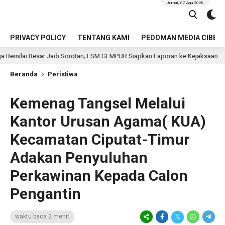
Jumat, 07 Agu 2026
PRIVACY POLICY
TENTANG KAMI
PEDOMAN MEDIA CIBER
ar Jadi Sorotan; LSM GEMPUR Siapkan Laporan ke Kejaksaan
5 jam lal
Beranda
Peristiwa
Kemenag Tangsel Melalui
Kantor Urusan Agama( KUA)
Kecamatan Ciputat-Timur
Adakan Penyuluhan
Perkawinan Kepada Calon
Pengantin
waktu baca 2 menit