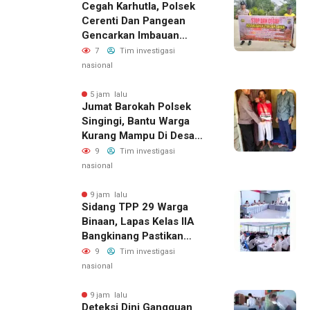
Cegah Karhutla, Polsek
Cerenti Dan Pangean
Gencarkan Imbauan
Kepada Masyarakat
7
Tim investigasi
nasional
5 jam lalu
Jumat Barokah Polsek
Singingi, Bantu Warga
Kurang Mampu Di Desa
Sungai Kuning
9
Tim investigasi
nasional
9 jam lalu
Sidang TPP 29 Warga
Binaan, Lapas Kelas IIA
Bangkinang Pastikan
Layanan Integrasi Gratis
9
Tim investigasi
Dan Transparan
nasional
9 jam lalu
Deteksi Dini Gangguan