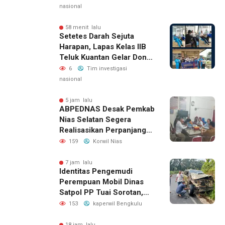
Warga Binaan Dan
nasional
Masyarakat Sekitar
58 menit lalu
Setetes Darah Sejuta
Harapan, Lapas Kelas IIB
Teluk Kuantan Gelar Donor
Darah
6
Tim investigasi
nasional
5 jam lalu
ABPEDNAS Desak Pemkab
Nias Selatan Segera
Realisasikan Perpanjangan
Masa Jabatan BPD, Soroti
159
Korwil Nias
Kepastian Hukum hingga
Kesejahteraan Anggota
7 jam lalu
Identitas Pengemudi
Perempuan Mobil Dinas
Satpol PP Tuai Sorotan,
Publik Pertanyakan Izin
153
kaperwil Bengkulu
Penggunaan
18 jam lalu