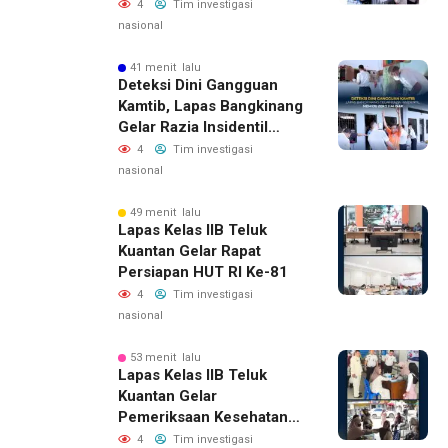
Layanan Integrasi Gratis
4
Tim investigasi
Dan Transparan
nasional
41 menit lalu
Deteksi Dini Gangguan
Kamtib, Lapas Bangkinang
Gelar Razia Insidentil
Menuju Zero Halinar
4
Tim investigasi
nasional
49 menit lalu
Lapas Kelas IIB Teluk
Kuantan Gelar Rapat
Persiapan HUT RI Ke-81
4
Tim investigasi
nasional
53 menit lalu
Lapas Kelas IIB Teluk
Kuantan Gelar
Pemeriksaan Kesehatan
Gratis Bagi Keluarga
4
Tim investigasi