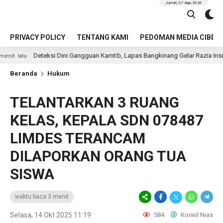
Jumat, 07 Agu 2026
PRIVACY POLICY
TENTANG KAMI
PEDOMAN MEDIA CIBER
eksi Dini Gangguan Kamtib, Lapas Bangkinang Gelar Razia Insidentil Menuju Z
Beranda
Hukum
TELANTARKAN 3 RUANG
KELAS, KEPALA SDN 078487
LIMDES TERANCAM
DILAPORKAN ORANG TUA
SISWA
waktu baca 3 menit
Selasa, 14 Okt 2025 11:19
584
Korwil Nias