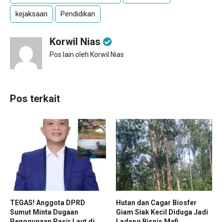
kejaksaan
Pendidikan
Korwil Nias
Pos lain oleh Korwil Nias
Pos terkait
TEGAS! Anggota DPRD
Hutan dan Cagar Biosfer
Sumut Minta Dugaan
Giam Siak Kecil Diduga Jadi
Penggunaan Pasir Laut di
Ladang Bisnis Mafi...