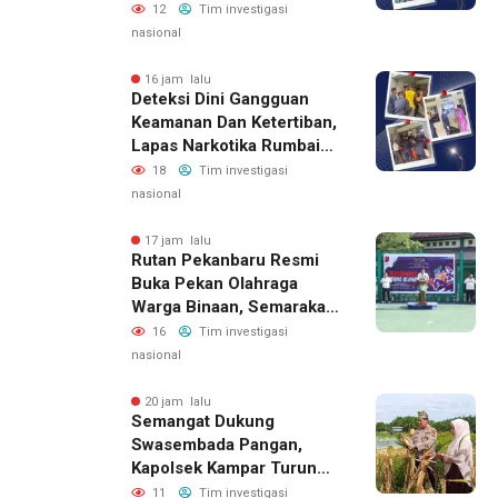
Memanen Terong
12
Tim investigasi
nasional
16 jam lalu
Deteksi Dini Gangguan
Keamanan Dan Ketertiban,
Lapas Narkotika Rumbai
Gelar Razia Rutin Blok
18
Tim investigasi
Hunian
nasional
17 jam lalu
Rutan Pekanbaru Resmi
Buka Pekan Olahraga
Warga Binaan, Semarakan
HUT RI Ke-81
16
Tim investigasi
nasional
20 jam lalu
Semangat Dukung
Swasembada Pangan,
Kapolsek Kampar Turun
Langsung Panen Jagung
11
Tim investigasi