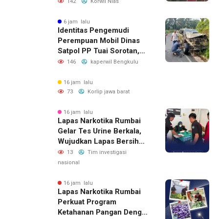
Masa Jabatan BPD, Soroti
142
Korwil Nias
Kepastian Hukum hingga
Kesejahteraan Anggota
6 jam lalu
Identitas Pengemudi
Perempuan Mobil Dinas
Satpol PP Tuai Sorotan,
Publik Pertanyakan Izin
146
kaperwil Bengkulu
Penggunaan
16 jam lalu
73
Korlip jawa barat
16 jam lalu
Lapas Narkotika Rumbai
Gelar Tes Urine Berkala,
Wujudkan Lapas Bersih
Dari Narkoba
13
Tim investigasi
nasional
16 jam lalu
Lapas Narkotika Rumbai
Perkuat Program
Ketahanan Pangan Dengan