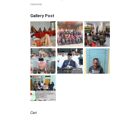
Di Sendayan
nasional
Gallery Post
Cari