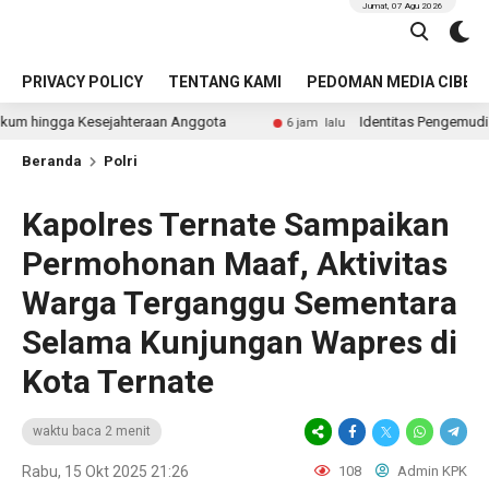
Jumat, 07 Agu 2026
PRIVACY POLICY
TENTANG KAMI
PEDOMAN MEDIA CIBER
a Kesejahteraan Anggota
Identitas Pengemudi Perempuan
6 jam lalu
Beranda
Polri
Kapolres Ternate Sampaikan
Permohonan Maaf, Aktivitas
Warga Terganggu Sementara
Selama Kunjungan Wapres di
Kota Ternate
waktu baca 2 menit
Rabu, 15 Okt 2025 21:26
108
Admin KPK