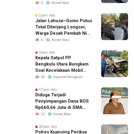
Selatan Bergerak Cepat
5
Korwil Nias
2 jam lalu
Jalan Lahusa–Gomo Putus
Total Diterjang Longsor,
Warga Desak Pemkab Nias
Selatan Bergerak Cepat
6
Korwil Nias
3 jam lalu
Kepala Satpol PP
Bengkulu Utara Bungkam
Soal Kecelakaan Mobil
Dinas yang Dikemudikan
33
kaperwil Bengkulu
Perempuan
17 jam lalu
Diduga Terjadi
Penyimpangan Dana BOS
Rp660,66 Juta di SMA
Negeri 1 Pulau-Pulau
12
Korwil Nias
Batu, Sejumlah Pos
Belanja Bernilai Besar Jadi
20 jam lalu
Polres Kuansing Periksa
Sorotan; LSM GEMPUR