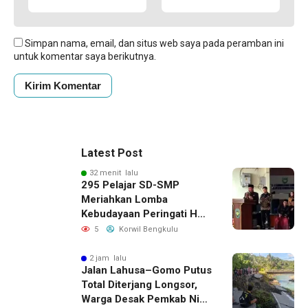
Simpan nama, email, dan situs web saya pada peramban ini
untuk komentar saya berikutnya.
Latest Post
32 menit lalu
295 Pelajar SD-SMP
Meriahkan Lomba
Kebudayaan Peringati HUT
RI Ke-81 di Bengkulu
5
Korwil Bengkulu
Selatan
2 jam lalu
Jalan Lahusa–Gomo Putus
Total Diterjang Longsor,
Warga Desak Pemkab Nias