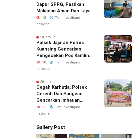
Dapur SPPG, Pastikan
Siapkan Laporan ke
Makanan Aman Dan Layak
Kejaksaan
Dikonsumsi
18
Tim investigasi
nasional
20 jam lalu
Polsek Jajaran Polres
Kuansing Gencarkan
Pengecekan Pos Kamling,
Kapolres Ajak Warga Aktif
10
Tim investigasi
Jaga Keamanan
nasional
Lingkungan
20 jam lalu
Cegah Karhutla, Polsek
Cerenti Dan Pangean
Gencarkan Imbauan
Kepada Masyarakat
11
Tim investigasi
nasional
Gallery Post