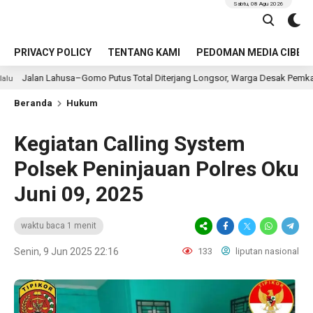
Sabtu, 08 Agu 2026
PRIVACY POLICY
TENTANG KAMI
PEDOMAN MEDIA CIBER
usa–Gomo Putus Total Diterjang Longsor, Warga Desak Pemkab Nias Selatan 
Beranda
Hukum
Kegiatan Calling System
Polsek Peninjauan Polres Oku
Juni 09, 2025
waktu baca 1 menit
Senin, 9 Jun 2025 22:16
133
liputan nasional