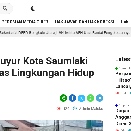
PEDOMAN MEDIA CIBER
HAK JAWAB DAN HAK KOREKSI
Huk
Utara, LAKI Minta APH Usut Rantai Pengelolaannya
Lapa
11 jam lalu
uyur Kota Saumlaki
Lates
9 jam l
as Lingkungan Hidup
Perpan
Hilisao
Lancar
Ada Ke
104
Admini
10 jam 
126
Admin Maluku
Dugaan
Anggar
Dinas 
Bengku
54