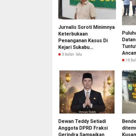
Jurnalis Soroti Minimnya
Puluha
Keterbukaan
Datan
Penanganan Kasus Di
Tuntu
Kejari Sukabu...
Ancam
3 bulan lalu
10 bul
Dewan Teddy Setiadi
Bende
Anggota DPRD Fraksi
ditem
Gerindra Sampaikan
Kusam