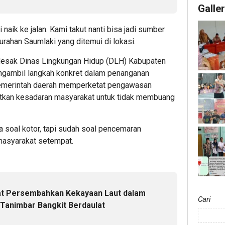
Kebaka
Galle
 naik ke jalan. Kami takut nanti bisa jadi sumber
rahan Saumlaki yang ditemui di lokasi.
ndesak Dinas Lingkungan Hidup (DLH) Kabupaten
ngambil langkah konkret dalam penanganan
pemerintah daerah memperketat pengawasan
tkan kesadaran masyarakat untuk tidak membuang
ya soal kotor, tapi sudah soal pencemaran
 masyarakat setempat.
at Persembahkan Kekayaan Laut dalam
Cari
 Tanimbar Bangkit Berdaulat