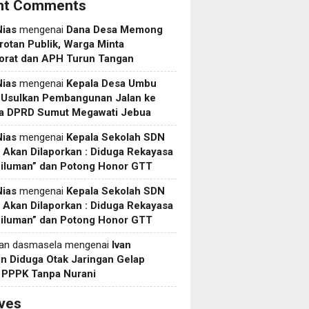
nt Comments
Nias
mengenai
Dana Desa Memong
rotan Publik, Warga Minta
torat dan APH Turun Tangan
Nias
mengenai
Kepala Desa Umbu
 Usulkan Pembangunan Jalan ke
a DPRD Sumut Megawati Jebua
Nias
mengenai
Kepala Sekolah SDN
Akan Dilaporkan : Diduga Rekayasa
Siluman” dan Potong Honor GTT
Nias
mengenai
Kepala Sekolah SDN
Akan Dilaporkan : Diduga Rekayasa
Siluman” dan Potong Honor GTT
yan dasmasela
mengenai
Ivan
in Diduga Otak Jaringan Gelap
i PPPK Tanpa Nurani
ves