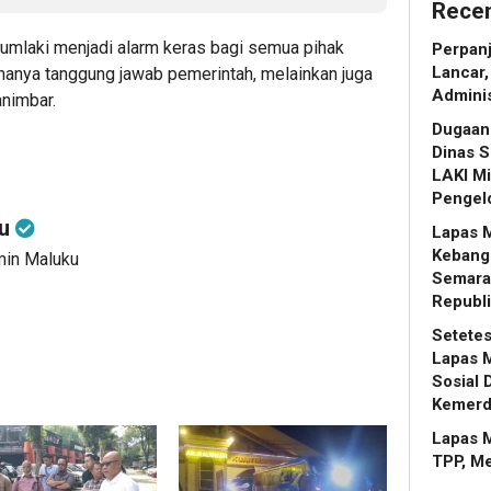
Recen
umlaki menjadi alarm keras bagi semua pihak
Perpanj
Lancar,
hanya tanggung jawab pemerintah, melainkan juga
Adminis
nimbar.
Dugaan
Dinas S
LAKI Mi
Pengel
ku
Lapas 
Kebang
min Maluku
Semara
Republi
Setetes
Lapas M
Sosial 
Kemerd
Lapas 
TPP, M