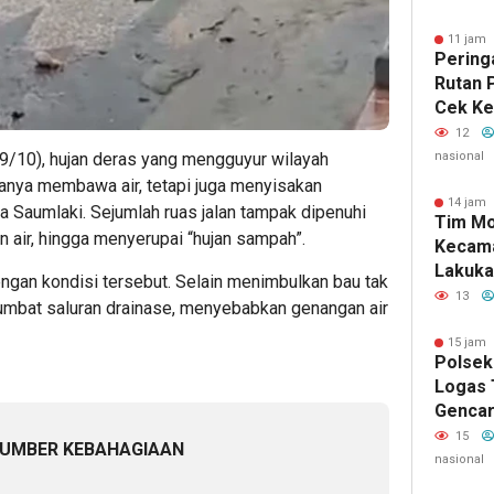
11 jam 
Peringa
Rutan 
Cek Ke
Dan Ba
12
Kepada
nasional
9/10), hujan deras yang mengguyur wilayah
Binaan
anya membawa air, tetapi juga menyisakan
14 jam 
 Saumlaki. Sejumlah ruas jalan tampak dipenuhi
Tim Mo
 air, hingga menyerupai “hujan sampah”.
Kecama
Lakuka
ngan kondisi tersebut. Selain menimbulkan bau tak
Pembi
13
mbat saluran drainase, menyebabkan genangan air
2026 d
Meram
15 jam 
Polsek
Logas 
Gencar
Karhut
15
SUMBER KEBAHAGIAAN
Kuansi
nasional
Masyar