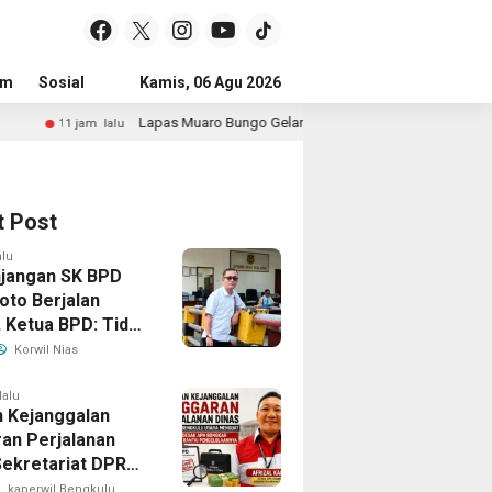
um
Sosial
Pendidikan
Kamis, 06 Agu 2026
Politik
Serba-serbi
Peristiwa
s Muaro Bungo Gelar Kegiatan Doa Kebangsaan Lintas Agama Dan Kick Off 
t Post
alu
jangan SK BPD
’oto Berjalan
, Ketua BPD: Tidak
ndala
Korwil Nias
strasi
lalu
 Kejanggalan
an Perjalanan
Sekretariat DPRD
lu Utara, LAKI
kaperwil Bengkulu