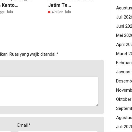
Kanto...
Jatim Te...
Agustus
ggu lalu
4 bulan lalu
Juli 202
Juni 20
Mei 202
April 20
Maret 2
ikan.
Ruas yang wajib ditandai
*
Februar
Januari
Desemb
Novemb
Oktober
Septemb
Agustus
Email
*
Juli 202