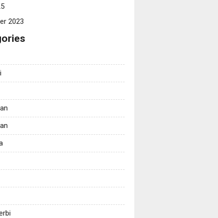
25
er 2023
ories
i
tan
kan
a
erbi