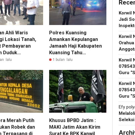
Rece
Korwil 
Jadi So
Inspek
n Ahli Waris
Polres Kuansing
Korwil 
gi Lokasi Tanah,
Amankan Kepulangan
Orahua
t Pembayaran
Jamaah Haji Kabupaten
Anggot
 Duduk...
Kuansing Tahu...
Korwil 
an lalu
1 bulan lalu
078543 
Guru “
Korwil 
078543 
Guru “
Efy pol
Melalol
Seleks
ra Merah Putih
Khusus BPBD Jatim :
ukan Robek dan
MAKI Jatim Akan Kirim
Archi
 Terpasang di
Surat Ke BPK Kanwil