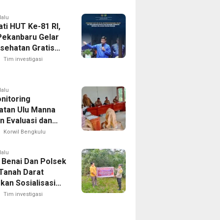
lalu
ti HUT Ke-81 RI,
Pekanbaru Gelar
sehatan Gratis
gikan Sembako
Tim investigasi
 Keluarga Warga
lalu
nitoring
tan Ulu Manna
n Evaluasi dan
naan APBDesa
Korwil Bengkulu
i Desa
bung
lalu
 Benai Dan Polsek
Tanah Darat
kan Sosialisasi
la, Kapolres
Tim investigasi
ng Ajak
akat Cegah