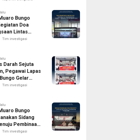
APH Usut Rantai
olaannya
lalu
Muaro Bungo
Kegiatan Doa
saan Lintas
Dan Kick Off
Tim investigasi
k HUT RI Ke-81
ekaan Republik
sia Tahun 2026
lalu
s Darah Sejuta
n, Pegawai Lapas
Bungo Gelar
n Bakti Sosial
Tim investigasi
Darah Dalam
 Hari
ekaan Republik
lalu
Muaro Bungo
sia Ke-81
anakan Sidang
enuju Pembinaan
roduktif
Tim investigasi