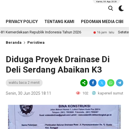
Kamis, 06 Agu 2026
PRIVACY POLICY
TENTANG KAMI
PEDOMAN MEDIA CIBER
epublik Indonesia Tahun 2026
Setetes Darah Sejuta Ha
16 jam lalu
Beranda
Peristiwa
Diduga Proyek Drainase Di
Deli Serdang Abaikan K3
waktu baca 2 menit
Senin, 30 Jun 2025 18:11
102
kaperwil sumut