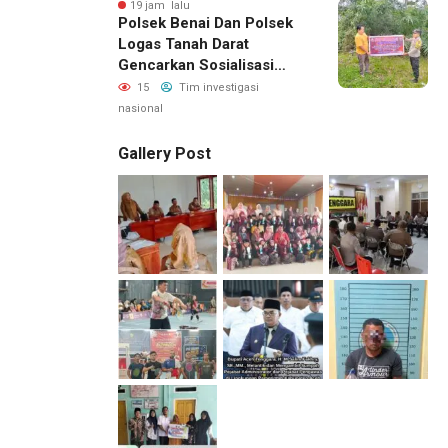
19 jam lalu
Polsek Benai Dan Polsek
Logas Tanah Darat
Gencarkan Sosialisasi
Karhutla, Kapolres
15
Tim investigasi
Kuansing Ajak Masyarakat
nasional
Cegah Kebakaran Sejak
Dini
Gallery Post