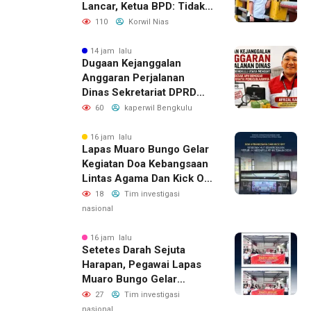
Lancar, Ketua BPD: Tidak
Ada Kendala Administrasi
110
Korwil Nias
14 jam lalu
Dugaan Kejanggalan
Anggaran Perjalanan
Dinas Sekretariat DPRD
Bengkulu Utara, LAKI
60
kaperwil Bengkulu
Minta APH Usut Rantai
Pengelolaannya
16 jam lalu
Lapas Muaro Bungo Gelar
Kegiatan Doa Kebangsaan
Lintas Agama Dan Kick Off
Semarak HUT RI Ke-81
18
Tim investigasi
Kemerdekaan Republik
nasional
Indonesia Tahun 2026
16 jam lalu
Setetes Darah Sejuta
Harapan, Pegawai Lapas
Muaro Bungo Gelar
Kegiatan Bakti Sosial
27
Tim investigasi
Donor Darah Dalam
nasional