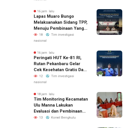
Rangka Hari Kemerdekaan
Republik Indonesia Ke-81
16 jam lalu
Lapas Muaro Bungo
Melaksanakan Sidang TPP,
Menuju Pembinaan Yang
Produktif
18
Tim investigasi
nasional
16 jam lalu
Peringati HUT Ke-81 RI,
Rutan Pekanbaru Gelar
Cek Kesehatan Gratis Dan
Bagikan Sembako Kepada
12
Tim investigasi
Keluarga Warga Binaan
nasional
18 jam lalu
Tim Monitoring Kecamatan
Ulu Manna Lakukan
Evaluasi dan Pembinaan
APBDesa 2026 di Desa
13
Korwil Bengkulu
Merambung