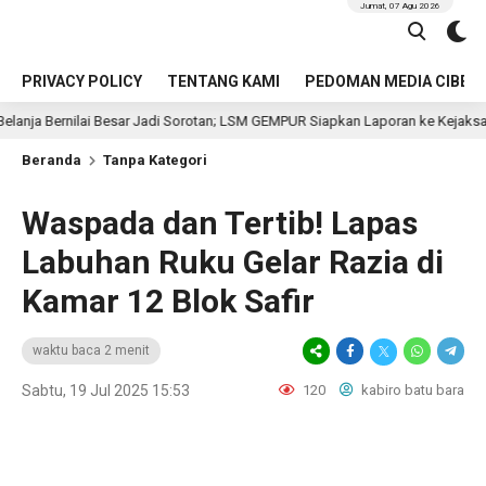
Jumat, 07 Agu 2026
PRIVACY POLICY
TENTANG KAMI
PEDOMAN MEDIA CIBER
lai Besar Jadi Sorotan; LSM GEMPUR Siapkan Laporan ke Kejaksaan
5
Beranda
Tanpa Kategori
Waspada dan Tertib! Lapas
Labuhan Ruku Gelar Razia di
Kamar 12 Blok Safir
waktu baca 2 menit
Sabtu, 19 Jul 2025 15:53
120
kabiro batu bara