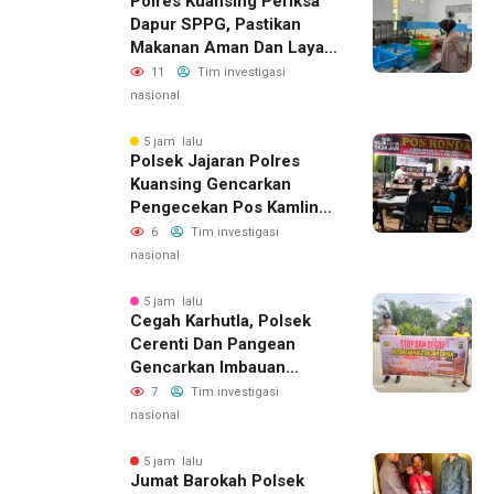
Polres Kuansing Periksa
Sorotan; LSM GEMPUR
Dapur SPPG, Pastikan
Siapkan Laporan ke
Makanan Aman Dan Layak
Kejaksaan
Dikonsumsi
11
Tim investigasi
nasional
5 jam lalu
Polsek Jajaran Polres
Kuansing Gencarkan
Pengecekan Pos Kamling,
Kapolres Ajak Warga Aktif
6
Tim investigasi
Jaga Keamanan
nasional
Lingkungan
5 jam lalu
Cegah Karhutla, Polsek
Cerenti Dan Pangean
Gencarkan Imbauan
Kepada Masyarakat
7
Tim investigasi
nasional
5 jam lalu
Jumat Barokah Polsek