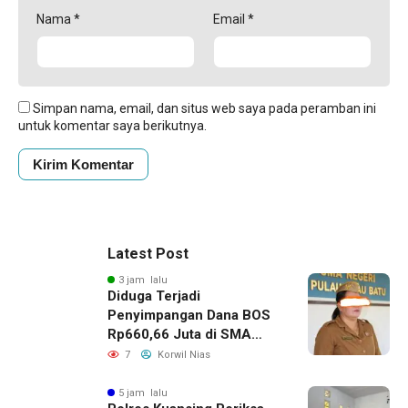
Nama
*
Email
*
Simpan nama, email, dan situs web saya pada peramban ini
untuk komentar saya berikutnya.
Latest Post
3 jam lalu
Diduga Terjadi
Penyimpangan Dana BOS
Rp660,66 Juta di SMA
Negeri 1 Pulau-Pulau
7
Korwil Nias
Batu, Sejumlah Pos
Belanja Bernilai Besar Jadi
5 jam lalu