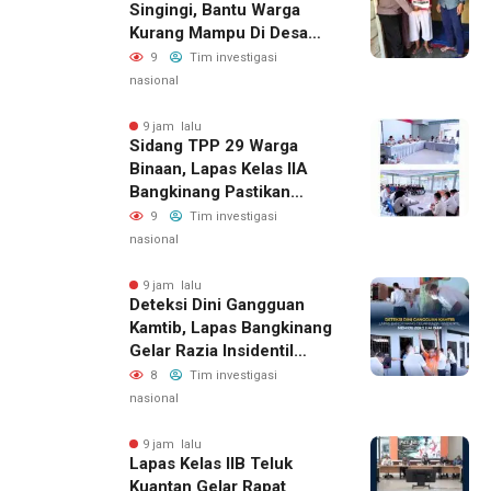
Singingi, Bantu Warga
Kurang Mampu Di Desa
Sungai Kuning
9
Tim investigasi
nasional
9 jam lalu
Sidang TPP 29 Warga
Binaan, Lapas Kelas IIA
Bangkinang Pastikan
Layanan Integrasi Gratis
9
Tim investigasi
Dan Transparan
nasional
9 jam lalu
Deteksi Dini Gangguan
Kamtib, Lapas Bangkinang
Gelar Razia Insidentil
Menuju Zero Halinar
8
Tim investigasi
nasional
9 jam lalu
Lapas Kelas IIB Teluk
Kuantan Gelar Rapat