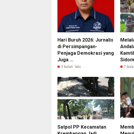
Hari Buruh 2026: Jurnalis
Melal
di Persimpangan-
Andal
Penjaga Demokrasi yang
Kamti
Juga ...
Sidomu
3 bulan lalu
7 bula
Satpol PP Kecamatan
Membu
Krembangan Jadi
Menuj