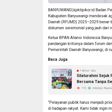
BANYUWANGI,kpktipikor.id Badan Pen
Kabupaten Banyuwangi mendesak a
Daerah (RPJMD) 2025–2029 benar-be
dokumen seremonial yang jauh dari re
Ketua BPAN Aliansi Indonesia Bany
pandangan kritisnya dalam forum de
Pemerintah Daerah Banyuwangi, di ru
Baca Juga
1 tahun lalu
Silaturahmi Sejuk
Bersama Tanpa Se
115
Intelijen Nasio
“Pelayanan publik harus menjadi prio
di hadapan rakyat. Kami tidak ingin 