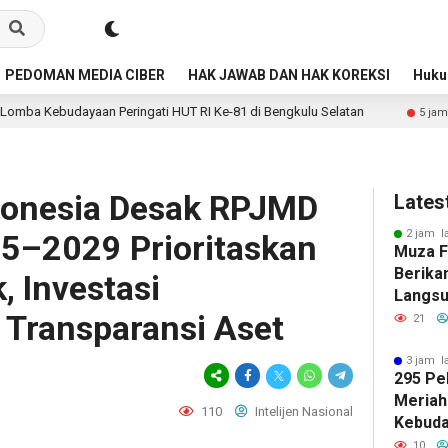
PEDOMAN MEDIA CIBER
HAK JAWAB DAN HAK KOREKSI
Huk
ati HUT RI Ke-81 di Bengkulu Selatan
Jalan Lahusa–Gomo
5 jam lalu
donesia Desak RPJMD
Lates
2 jam l
5–2029 Prioritaskan
Muza Fa
Berika
, Investasi
Langsu
 Transparansi Aset
Lahan 
21
3 jam l
295 Pe
Meriah
110
Intelijen Nasional
Kebuda
HUT RI
10