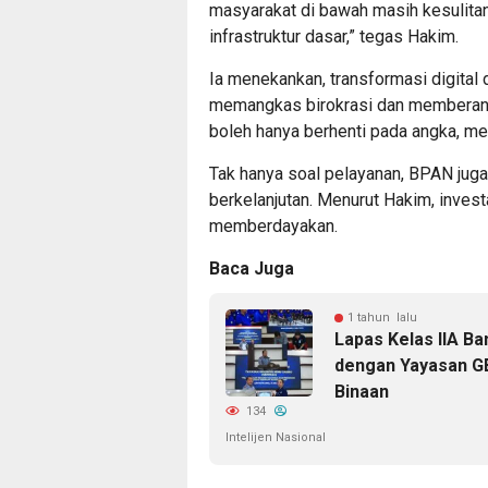
masyarakat di bawah masih kesulita
infrastruktur dasar,” tegas Hakim.
Ia menekankan, transformasi digital
memangkas birokrasi dan memberantas
boleh hanya berhenti pada angka, me
Tak hanya soal pelayanan, BPAN juga
berkelanjutan. Menurut Hakim, invest
memberdayakan.
Baca Juga
1 tahun lalu
Lapas Kelas IIA B
dengan Yayasan GE
Binaan
134
Intelijen Nasional