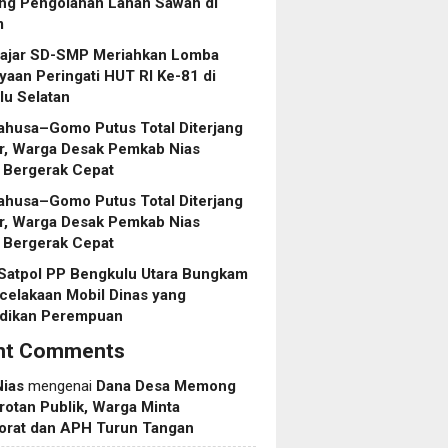
ng Pengolahan Lahan Sawah di
m
lajar SD-SMP Meriahkan Lomba
aan Peringati HUT RI Ke-81 di
lu Selatan
ahusa–Gomo Putus Total Diterjang
r, Warga Desak Pemkab Nias
 Bergerak Cepat
ahusa–Gomo Putus Total Diterjang
r, Warga Desak Pemkab Nias
 Bergerak Cepat
 Satpol PP Bengkulu Utara Bungkam
celakaan Mobil Dinas yang
dikan Perempuan
nt Comments
Nias
mengenai
Dana Desa Memong
rotan Publik, Warga Minta
torat dan APH Turun Tangan