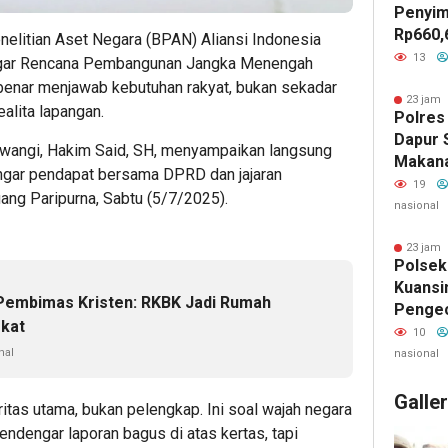
Penyim
Rp660,
elitian Aset Negara (BPAN) Aliansi Indonesia
Negeri
13
gar Rencana Pembangunan Jangka Menengah
Batu, 
nar menjawab kebutuhan rakyat, bukan sekadar
Belanja
23 jam 
alita lapangan.
Polres
Jadi S
Dapur 
GEMPU
uwangi, Hakim Said, SH, menyampaikan langsung
Makan
Lapora
ngar pendapat bersama DPRD dan jajaran
Layak 
19
ang Paripurna, Sabtu (5/7/2025).
nasional
23 jam 
Polsek
Kuansi
 Pembimas Kristen: RKBK Jadi Rumah
Penge
kat
Kamlin
10
Warga 
nal
nasional
Keaman
Galle
ritas utama, bukan pelengkap. Ini soal wajah negara
mendengar laporan bagus di atas kertas, tapi