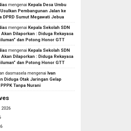
Nias
mengenai
Kepala Desa Umbu
 Usulkan Pembangunan Jalan ke
a DPRD Sumut Megawati Jebua
Nias
mengenai
Kepala Sekolah SDN
Akan Dilaporkan : Diduga Rekayasa
Siluman” dan Potong Honor GTT
Nias
mengenai
Kepala Sekolah SDN
Akan Dilaporkan : Diduga Rekayasa
Siluman” dan Potong Honor GTT
yan dasmasela
mengenai
Ivan
in Diduga Otak Jaringan Gelap
i PPPK Tanpa Nurani
ves
 2026
6
26