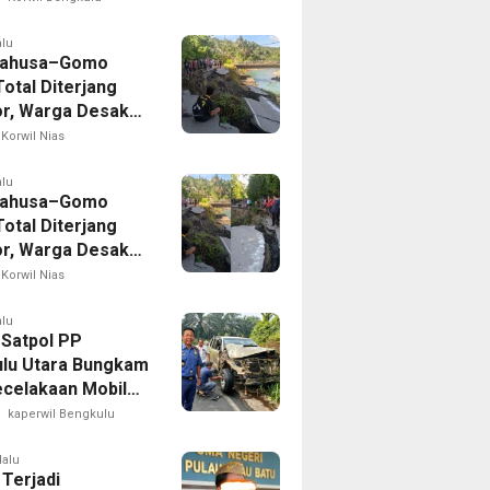
n
alu
Lahusa–Gomo
otal Diterjang
r, Warga Desak
 Nias Selatan
Korwil Nias
ak Cepat
alu
Lahusa–Gomo
otal Diterjang
r, Warga Desak
 Nias Selatan
Korwil Nias
ak Cepat
alu
 Satpol PP
lu Utara Bungkam
ecelakaan Mobil
yang Dikemudikan
kaperwil Bengkulu
puan
lalu
 Terjadi