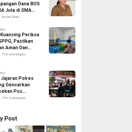
pangan Dana BOS
66 Juta di SMA
 1 Pulau-Pulau
Korwil Nias
Sejumlah Pos
 Bernilai Besar
lalu
 Kuansing Periksa
orotan; LSM
SPPG, Pastikan
R Siapkan
an Aman Dan
n ke Kejaksaan
Dikonsumsi
Tim investigasi
lalu
 Jajaran Polres
ng Gencarkan
cekan Pos
g, Kapolres Ajak
Tim investigasi
Aktif Jaga
an Lingkungan
ry Post