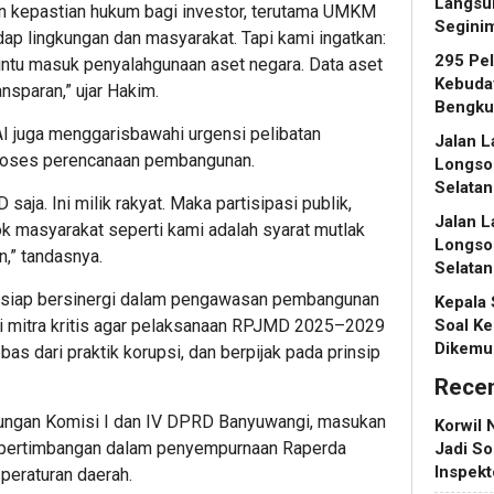
Langsu
 kepastian hukum bagi investor, terutama UMKM
Segini
dap lingkungan dan masyarakat. Tapi kami ingatkan:
295 Pe
pintu masuk penyalahgunaan aset negara. Data aset
Kebuday
nsparan,” ujar Hakim.
Bengku
 juga menggarisbawahi urgensi pelibatan
Jalan L
proses perencanaan pembangunan.
Longso
Selatan
aja. Ini milik rakyat. Maka partisipasi publik,
Jalan L
k masyarakat seperti kami adalah syarat mutlak
Longso
,” tandasnya.
Selatan
 siap bersinergi dalam pengawasan pembangunan
Kepala
di mitra kritis agar pelaksanaan RPJMD 2025–2029
Soal Ke
Dikemu
as dari praktik korupsi, dan berpijak pada prinsip
Rece
bungan Komisi I dan IV DPRD Banyuwangi, masukan
Korwil 
n pertimbangan dalam penyempurnaan Raperda
Jadi So
Inspek
eraturan daerah.