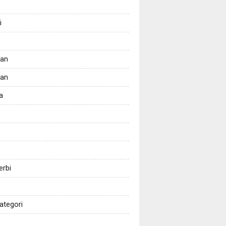
i
tan
kan
a
erbi
ategori