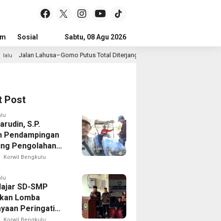
um
Sosial
Pendidikan
Sabtu, 08 Agu 2026
Politik
Serba-serbi
Peristiwa
 Putus Total Diterjang Longsor, Warga Desak Pemkab Nias Selatan Bergera
t Post
alu
rudin, S.P.
n Pendampingan
ng Pengolahan
Sawah di Seginim
Korwil Bengkulu
alu
lajar SD-SMP
kan Lomba
yaan Peringati
 Ke-81 di Bengkulu
Korwil Bengkulu