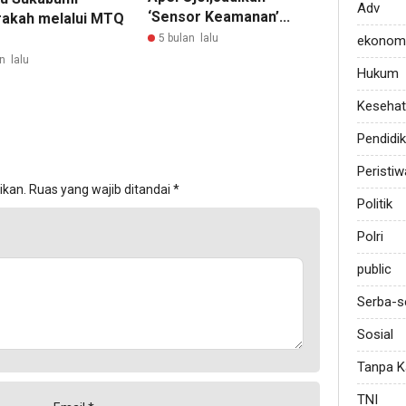
Adv
‘Sensor Keamanan’...
akah melalui MTQ
5 bulan lalu
ekonom
n lalu
Hukum
Keseha
Pendidi
Peristiw
ikan.
Ruas yang wajib ditandai
*
Politik
Polri
public
Serba-s
Sosial
Tanpa K
TNI