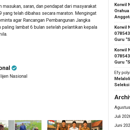
Korwil 
an masukan, saran, dan pendapat dari masyarakat
Orahua
yang telah dibahas secara maraton. Mengingat
Anggot
meminta agar Rancangan Pembangunan Jangka
aling lambat 6 bulan setelah pelantikan kepala
Korwil 
078543 
ila.
Guru “
Korwil 
078543 
Guru “
ional
Efy pol
lijen Nasional
Melalol
Seleks
Archi
Agustus
Juli 202
Juni 20