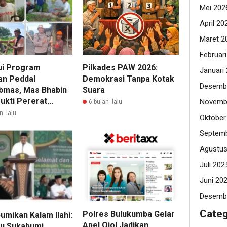
Mei 202
April 20
Maret 2
Februar
ui Program
Pilkades PAW 2026:
Januari
an Peddal
Demokrasi Tanpa Kotak
Desemb
bmas, Mas Bhabin
Suara
kti Pererat...
Novemb
6 bulan lalu
n lalu
Oktober
Septemb
Agustus
Juli 202
Juni 20
Desemb
Categ
Polres Bulukumba Gelar
mikan Kalam Ilahi:
Apel Ojol,Jadikan
u Sukabumi