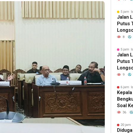
Selata
5 jam l
Jalan 
Putus T
Longso
Pemkab
8
Berger
5 jam l
Jalan 
Putus T
Longso
Pemkab
9
Berger
6 jam l
Kepala
Bengku
Soal K
Dinas 
36
Perem
20 jam 
Diduga