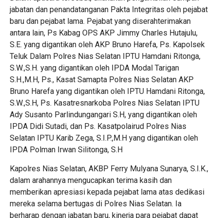
jabatan dan penandatanganan Pakta Integritas oleh pejabat
baru dan pejabat lama. Pejabat yang diserahterimakan
antara lain, Ps Kabag OPS AKP Jimmy Charles Hutajulu,
S.E. yang digantikan oleh AKP Bruno Harefa, Ps. Kapolsek
Teluk Dalam Polres Nias Selatan IPTU Hamdani Ritonga,
S.W.,S.H. yang digantikan oleh IPDA Modal Tarigan
S.H.,M.H, Ps., Kasat Samapta Polres Nias Selatan AKP
Bruno Harefa yang digantikan oleh IPTU Hamdani Ritonga,
S.W.,S.H, Ps. Kasatresnarkoba Polres Nias Selatan IPTU
Ady Susanto Parlindungangari S.H, yang digantikan oleh
IPDA Didi Sutadi, dan Ps. Kasatpolairud Polres Nias
Selatan IPTU Karib Zega, S.I.P.,M.H yang digantikan oleh
IPDA Polman Irwan Silitonga, S.H
Kapolres Nias Selatan, AKBP Ferry Mulyana Sunarya, S.I.K.,
dalam arahannya mengucapkan terima kasih dan
memberikan apresiasi kepada pejabat lama atas dedikasi
mereka selama bertugas di Polres Nias Selatan. Ia
berharap dengan jabatan baru, kinerja para pejabat dapat