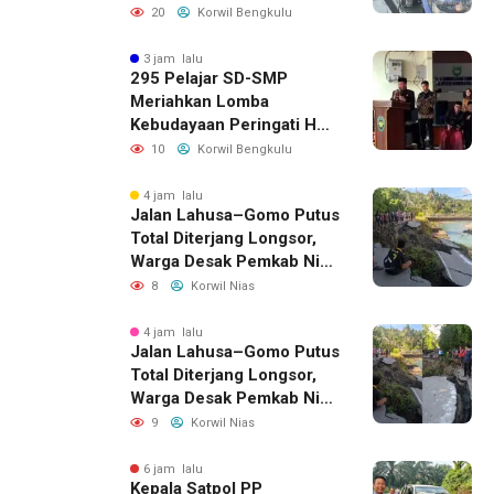
di Seginim
20
Korwil Bengkulu
3 jam lalu
295 Pelajar SD-SMP
Meriahkan Lomba
Kebudayaan Peringati HUT
RI Ke-81 di Bengkulu
10
Korwil Bengkulu
Selatan
4 jam lalu
Jalan Lahusa–Gomo Putus
Total Diterjang Longsor,
Warga Desak Pemkab Nias
Selatan Bergerak Cepat
8
Korwil Nias
4 jam lalu
Jalan Lahusa–Gomo Putus
Total Diterjang Longsor,
Warga Desak Pemkab Nias
Selatan Bergerak Cepat
9
Korwil Nias
6 jam lalu
Kepala Satpol PP