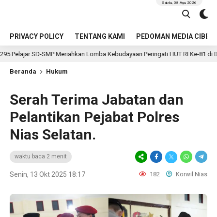
Sabtu, 08 Agu 2026
PRIVACY POLICY
TENTANG KAMI
PEDOMAN MEDIA CIBER
SD-SMP Meriahkan Lomba Kebudayaan Peringati HUT RI Ke-81 di Bengkulu Sela
Beranda
Hukum
Serah Terima Jabatan dan
Pelantikan Pejabat Polres
Nias Selatan.
waktu baca 2 menit
Senin, 13 Okt 2025 18:17
182
Korwil Nias