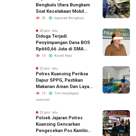
Bengkulu Utara Bungkam
Soal Kecelakaan Mobil
Dinas yang Dikemudikan
35
kaperwil Bengkulu
Perempuan
20 jam lalu
Diduga Terjadi
Penyimpangan Dana BOS
Rp660,66 Juta di SMA
Negeri 1 Pulau-Pulau
13
Korwil Nias
Batu, Sejumlah Pos
Belanja Bernilai Besar Jadi
22 jam lalu
Polres Kuansing Periksa
Sorotan; LSM GEMPUR
Dapur SPPG, Pastikan
Siapkan Laporan ke
Makanan Aman Dan Layak
Kejaksaan
Dikonsumsi
19
Tim investigasi
nasional
22 jam lalu
Polsek Jajaran Polres
Kuansing Gencarkan
Pengecekan Pos Kamling,