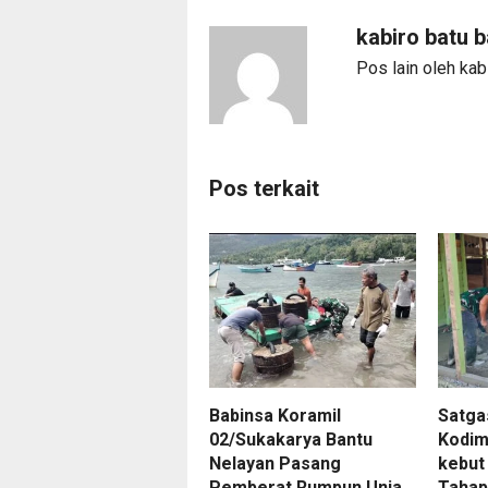
kabiro batu 
Pos lain oleh kab
Pos terkait
Babinsa Koramil
Satga
02/Sukakarya Bantu
Kodim
Nelayan Pasang
kebut
Pemberat Rumpun Unja...
Tahap