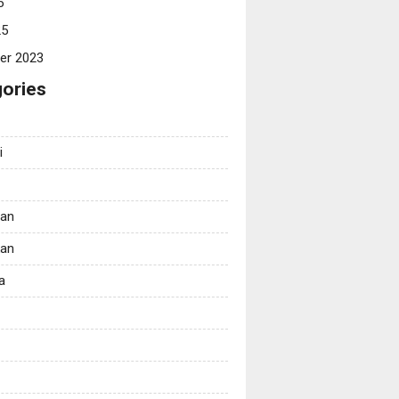
5
25
er 2023
ories
i
tan
kan
a