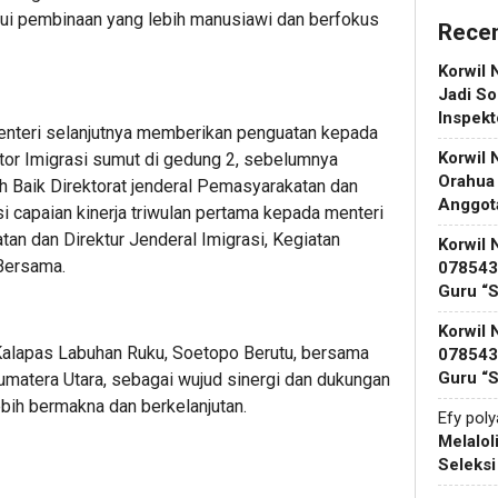
ui pembinaan yang lebih manusiawi dan berfokus
Rece
Korwil 
Jadi So
Inspek
enteri selanjutnya memberikan penguatan kepada
Korwil 
tor Imigrasi sumut di gedung 2, sebelumnya
Orahua
h Baik Direktorat jenderal Pemasyarakatan dan
Anggot
i capaian kinerja triwulan pertama kepada menteri
tan dan Direktur Jenderal Imigrasi, Kegiatan
Korwil 
 Bersama.
078543 
Guru “
Korwil 
 Kalapas Labuhan Ruku, Soetopo Berutu, bersama
078543 
Guru “
Sumatera Utara, sebagai wujud sinergi dan dukungan
bih bermakna dan berkelanjutan.
Efy pol
Melalol
Seleks