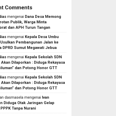
nt Comments
Nias
mengenai
Dana Desa Memong
rotan Publik, Warga Minta
torat dan APH Turun Tangan
Nias
mengenai
Kepala Desa Umbu
 Usulkan Pembangunan Jalan ke
a DPRD Sumut Megawati Jebua
Nias
mengenai
Kepala Sekolah SDN
Akan Dilaporkan : Diduga Rekayasa
Siluman” dan Potong Honor GTT
Nias
mengenai
Kepala Sekolah SDN
Akan Dilaporkan : Diduga Rekayasa
Siluman” dan Potong Honor GTT
yan dasmasela
mengenai
Ivan
in Diduga Otak Jaringan Gelap
i PPPK Tanpa Nurani