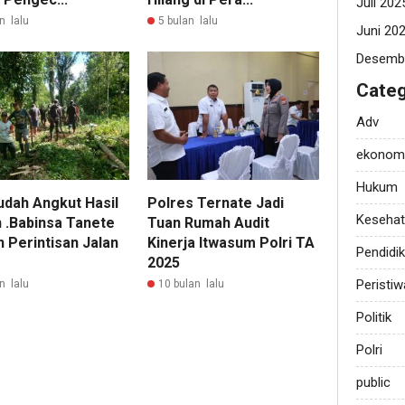
Juli 202
n lalu
5 bulan lalu
Juni 20
Desemb
Categ
Adv
ekonom
Hukum
dah Angkut Hasil
Polres Ternate Jadi
Keseha
 .Babinsa Tanete
Tuan Rumah Audit
 Perintisan Jalan
Kinerja Itwasum Polri TA
Pendidi
2025
Peristiw
n lalu
10 bulan lalu
Politik
Polri
public