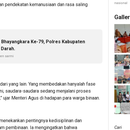
Perke
nasional
n pendekatan kemanusiaan dan rasa saling
Jagung
Galle
 Bhayangkara Ke-79, Polres Kabupaten
 Darah.
ten sarmi
i dari yang lain. Yang membedakan hanyalah fase
sini, saudara-saudara sedang menjalani proses
,” ujar Menteri Agus di hadapan para warga binaan.
 menekankan pentingnya kedisiplinan dan
Cari
am pembinaan. Ia mengingatkan bahwa