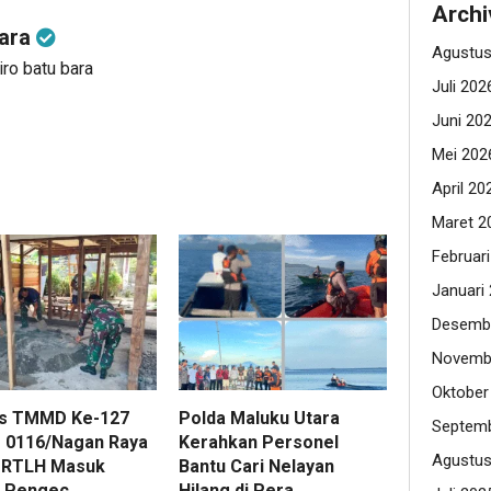
Archi
bara
Agustus
iro batu bara
Juli 202
Juni 20
Mei 202
April 20
Maret 2
Februar
Januari
Desemb
Novemb
Oktober
s TMMD Ke-127
Polda Maluku Utara
Septemb
 0116/Nagan Raya
Kerahkan Personel
Agustus
 RTLH Masuk
Bantu Cari Nelayan
 Pengec...
Hilang di Pera...