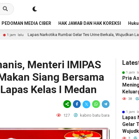
PEDOMAN MEDIA CIBER
HAK JAWAB DAN HAK KOREKSI
Huk
 Narkotika Rumbai Gelar Tes Urine Berkala, Wujudkan Lapas Bersih Dari Nark
anis, Menteri IMIPAS
Lates
1 jam l
 Makan Siang Bersama
Pria A
Mening
 Lapas Kelas I Medan
Keluar
Dugaan
38
Debt C
Mobil 
1 jam l
127
kabiro batu bara
Lapas 
Gelar T
Wujudk
Dari N
3