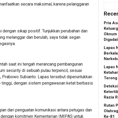
manfaatkan secara maksimal, karena pelanggaran
Recen
Pria As
Keluar
i dengan sikap positif. Tunjukkan perubahan dan
Oknum D
yang melanggar dan berulah, saya tidak segan
Digadai
egasnya.
Lapas N
Berkala
Narkob
ntah saat ini tengah merancang pembangunan
Lapas 
 security di sebuah pulau terpencil, sesuai
Ketaha
, Prabowo Subianto. Lapas tersebut diperuntukkan
Terong
ko tinggi, dengan sistem pengawasan ketat berbasis
Deteks
Keterti
Razia R
Rutan 
gian dari penguatan komunikasi antara petugas dan
Olahra
an dengan komitmen Kementerian IMIPAS untuk
Ke-81