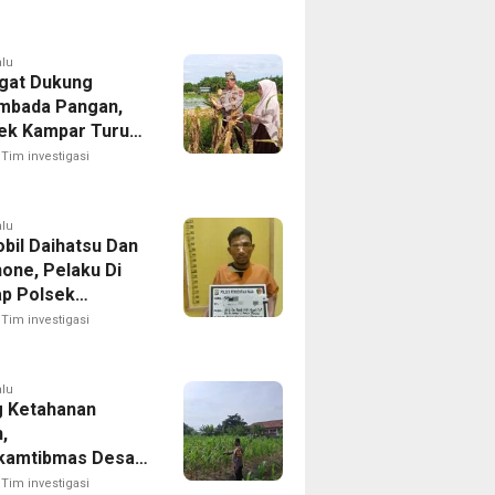
alu
gat Dukung
mbada Pangan,
ek Kampar Turun
ng Panen Jagung
Tim investigasi
dayan
alu
obil Daihatsu Dan
one, Pelaku Di
p Polsek
tian Raja
Tim investigasi
alu
 Ketahanan
,
kamtibmas Desa
angun Pantau
Tim investigasi