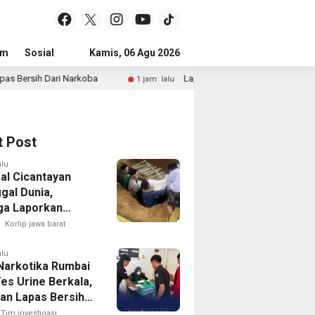
um
Sosial
Pendidikan
Kamis, 06 Agu 2026
Politik
Serba-serbi
Peristiwa
oba
Lapas Narkotika Rumbai Perkuat Program Ketahana
1 jam lalu
t Post
alu
sal Cicantayan
gal Dunia,
ga Laporkan
 Tindakan Oknum
Korlip jawa barat
ollector Terkait
yang Digadaikan
alu
Narkotika Rumbai
es Urine Berkala,
an Lapas Bersih
arkoba
Tim investigasi