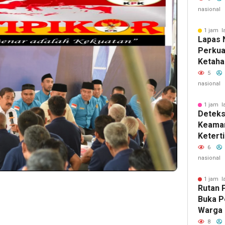
nasional
1 jam l
Lapas 
Perkua
Ketaha
Denga
5
Teron
nasional
1 jam l
Deteks
Keama
Ketert
Narkot
6
Razia R
nasional
1 jam l
Rutan 
Buka P
Warga 
Semara
8