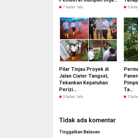
7 bulan lalu
5 bula
Pilar Tinjau Proyek di
Permu
Jalan Ciater Tangsel,
Panen
Tekankan Kepatuhan
Pimpin
Perizi...
Ta...
3 bulan lalu
3 bula
Tidak ada komentar
Tinggalkan Balasan