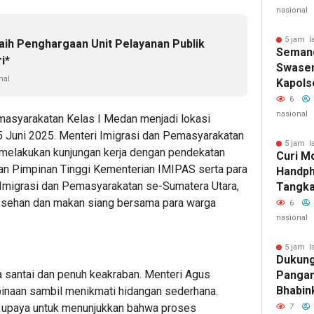
nasional
5 jam l
ih Penghargaan Unit Pelayanan Publik
Seman
i*
Swase
nal
Kapols
Langsu
6
Di Sen
nasional
syarakatan Kelas I Medan menjadi lokasi
5 Juni 2025. Menteri Imigrasi dan Pemasyarakatan
5 jam l
 melakukan kunjungan kerja dengan pendekatan
Curi M
aran Pimpinan Tinggi Kementerian IMIPAS serta para
Handph
 Imigrasi dan Pemasyarakatan se-Sumatera Utara,
Tangka
Perhen
esehan dan makan siang bersama para warga
6
nasional
5 jam l
Dukung
 santai dan penuh keakraban. Menteri Agus
Pangan
Bhabin
inaan sambil menikmati hidangan sederhana.
Kota B
i upaya untuk menunjukkan bahwa proses
7