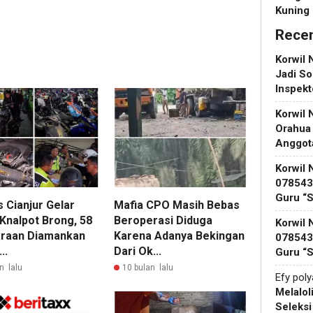
Kuning
Rece
Korwil 
Jadi So
Inspek
Korwil 
Orahua
Anggot
Korwil 
078543 
Guru “
 Cianjur Gelar
Mafia CPO Masih Bebas
 Knalpot Brong, 58
Beroperasi Diduga
Korwil 
raan Diamankan
Karena Adanya Bekingan
078543 
..
Dari Ok...
Guru “
n lalu
10 bulan lalu
Efy pol
Melalol
Seleks