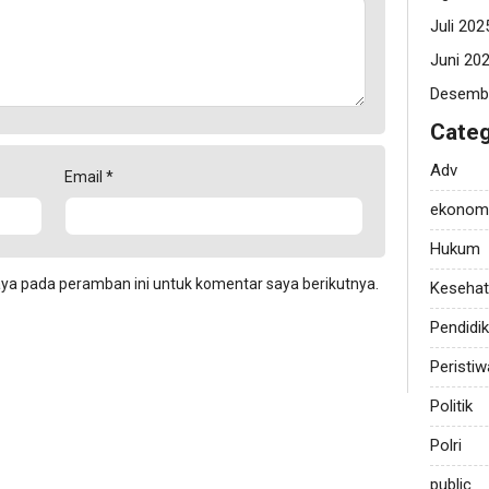
Juli 202
Juni 20
Desemb
Categ
Adv
Email
*
ekonom
Hukum
aya pada peramban ini untuk komentar saya berikutnya.
Keseha
Pendidi
Peristiw
Politik
Polri
public