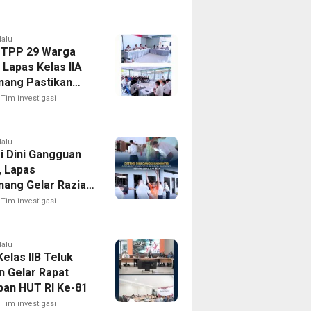
lalu
 TPP 29 Warga
 Lapas Kelas IIA
nang Pastikan
 Integrasi Gratis
Tim investigasi
ansparan
lalu
i Dini Gangguan
, Lapas
nang Gelar Razia
til Menuju Zero
Tim investigasi
lalu
elas IIB Teluk
n Gelar Rapat
pan HUT RI Ke-81
Tim investigasi