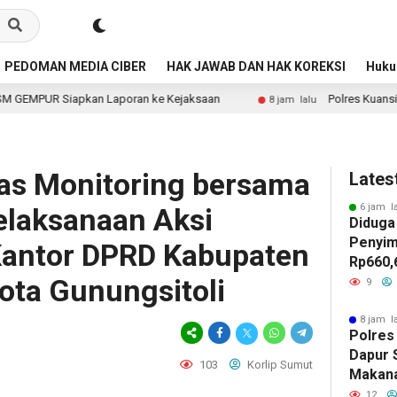
PEDOMAN MEDIA CIBER
HAK JAWAB DAN HAK KOREKSI
Huk
poran ke Kejaksaan
Polres Kuansing Periksa Dapur SPPG
8 jam lalu
as Monitoring bersama
Lates
6 jam l
elaksanaan Aksi
Diduga
Penyim
Kantor DPRD Kabupaten
Rp660,
ota Gunungsitoli
Negeri
9
Batu, 
Belanja
8 jam l
Polres
Jadi S
Dapur 
GEMPU
103
Korlip Sumut
Makan
Lapora
Layak 
12