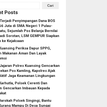
Cari
t Posts
 Terjadi Penyimpangan Dana BOS
6 Juta di SMA Negeri 1 Pulau-
atu, Sejumlah Pos Belanja Bernilai
Jadi Sorotan; LSM GEMPUR Siapkan
 ke Kejaksaan
Kuansing Periksa Dapur SPPG,
an Makanan Aman Dan Layak
umsi
Jajaran Polres Kuansing Gencarkan
kan Pos Kamling, Kapolres Ajak
Aktif Jaga Keamanan Lingkungan
arhutla, Polsek Cerenti Dan
n Gencarkan Imbauan Kepada
akat
arokah Polsek Singingi, Bantu
Kurang Mampu Di Desa Sungai