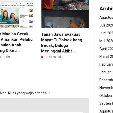
Archi
Agustus
Juli 202
Juni 20
s Madina Gerak
Tanah Jawa Evakuasi
 Amankan Pelaku
Mayat TuPolsek kang
Mei 202
bulan Anak
Becak, Diduga
April 20
ng Dikec...
Meninggal Akiba...
Maret 2
an lalu
10 bulan lalu
Februar
Januari
Desemb
Novemb
ikan.
Ruas yang wajib ditandai
*
Oktober
Septemb
Agustus