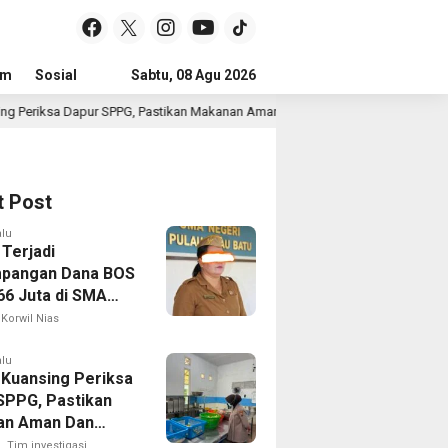
um
Sosial
Pendidikan
Sabtu, 08 Agu 2026
Politik
Serba-serbi
Peristiwa
, Pastikan Makanan Aman Dan Layak Dikonsumsi
Polsek J
9 jam lalu
t Post
alu
 Terjadi
pangan Dana BOS
66 Juta di SMA
 1 Pulau-Pulau
Korwil Nias
Sejumlah Pos
 Bernilai Besar
alu
 Kuansing Periksa
orotan; LSM
SPPG, Pastikan
R Siapkan
an Aman Dan
n ke Kejaksaan
Dikonsumsi
Tim investigasi