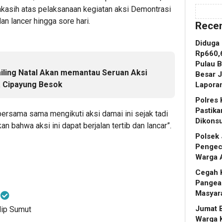
asih atas pelaksanaan kegiatan aksi Demontrasi
dan lancer hingga sore hari.
Recen
Diduga
Rp660,6
Pulau B
ling Natal Akan memantau Seruan Aksi
Besar 
a Cipayung Besok
Laporan
Polres 
Pastik
ersama sama mengikuti aksi damai ini sejak tadi
Dikons
an bahwa aksi ini dapat berjalan tertib dan lancar”.
Polsek 
Pengece
Warga 
Cegah K
Pangea
Masyar
t
Jumat B
lip Sumut
Warga 