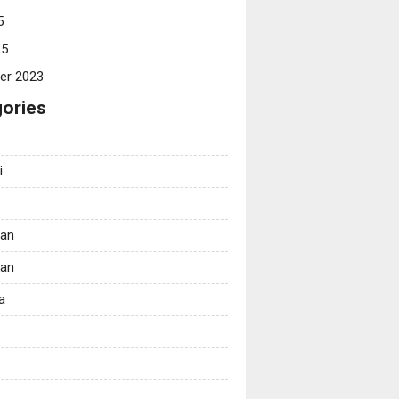
5
25
er 2023
ories
i
tan
kan
a