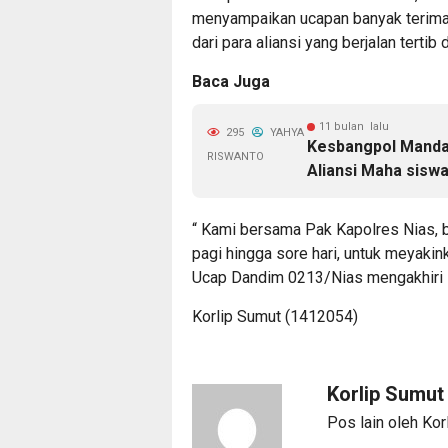
menyampaikan ucapan banyak terimak
dari para aliansi yang berjalan tertib 
Baca Juga
11 bulan lalu
295
YAHYA
Kesbangpol Mandai
RISWANTO
Aliansi Maha sisw
“ Kami bersama Pak Kapolres Nias, b
pagi hingga sore hari, untuk meyakink
Ucap Dandim 0213/Nias mengakhiri
Korlip Sumut (1412054)
Korlip Sumu
Pos lain oleh Kor