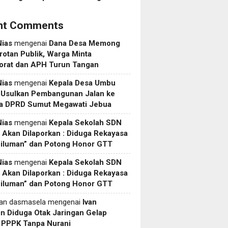
nt Comments
Nias
mengenai
Dana Desa Memong
rotan Publik, Warga Minta
torat dan APH Turun Tangan
Nias
mengenai
Kepala Desa Umbu
 Usulkan Pembangunan Jalan ke
a DPRD Sumut Megawati Jebua
Nias
mengenai
Kepala Sekolah SDN
Akan Dilaporkan : Diduga Rekayasa
Siluman” dan Potong Honor GTT
Nias
mengenai
Kepala Sekolah SDN
Akan Dilaporkan : Diduga Rekayasa
Siluman” dan Potong Honor GTT
yan dasmasela
mengenai
Ivan
in Diduga Otak Jaringan Gelap
i PPPK Tanpa Nurani