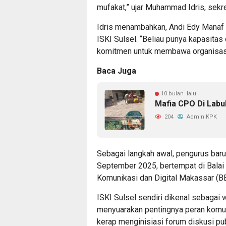
mufakat,” ujar Muhammad Idris, sekret
Idris menambahkan, Andi Edy Manaf
ISKI Sulsel. “Beliau punya kapasitas
komitmen untuk membawa organisasi i
Baca Juga
10 bulan lalu
Mafia CPO Di Lab
204
Admin KPK
Sebagai langkah awal, pengurus baru 
September 2025, bertempat di Bala
Komunikasi dan Digital Makassar 
ISKI Sulsel sendiri dikenal sebagai 
menyuarakan pentingnya peran komun
kerap menginisiasi forum diskusi publ