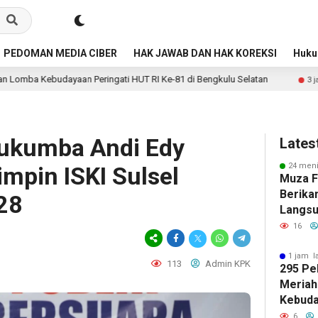
PEDOMAN MEDIA CIBER
HAK JAWAB DAN HAK KOREKSI
Huk
Peringati HUT RI Ke-81 di Bengkulu Selatan
Jalan Lahus
3 jam lalu
lukumba Andi Edy
Lates
24 meni
impin ISKI Sulsel
Muza Fa
Berika
28
Langsu
Lahan 
16
1 jam l
113
Admin KPK
295 Pe
Meriah
Kebuda
HUT RI
6