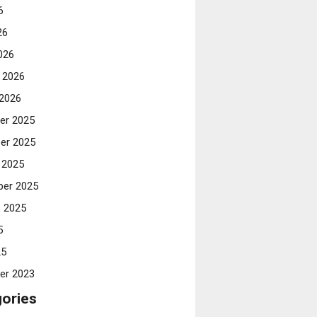
6
26
026
i 2026
 2026
er 2025
er 2025
 2025
er 2025
 2025
5
25
er 2023
ories