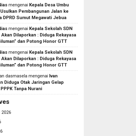
Nias
mengenai
Kepala Desa Umbu
 Usulkan Pembangunan Jalan ke
a DPRD Sumut Megawati Jebua
Nias
mengenai
Kepala Sekolah SDN
Akan Dilaporkan : Diduga Rekayasa
Siluman” dan Potong Honor GTT
Nias
mengenai
Kepala Sekolah SDN
Akan Dilaporkan : Diduga Rekayasa
Siluman” dan Potong Honor GTT
yan dasmasela
mengenai
Ivan
in Diduga Otak Jaringan Gelap
i PPPK Tanpa Nurani
ves
 2026
6
26