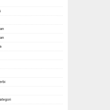
i
tan
kan
a
erbi
ategori