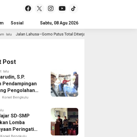
um
Sosial
Pendidikan
Sabtu, 08 Agu 2026
Politik
Serba-serbi
Peristiwa
a–Gomo Putus Total Diterjang Longsor, Warga Desak Pemkab Nias Selatan Be
t Post
t lalu
rudin, S.P.
n Pendampingan
ng Pengolahan
Sawah di Seginim
Korwil Bengkulu
alu
lajar SD-SMP
kan Lomba
yaan Peringati
 Ke-81 di Bengkulu
Korwil Bengkulu