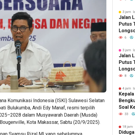
Selata
3 jam l
Jalan 
Putus T
Longso
Pemkab
6
Berger
3 jam l
Jalan 
Putus T
Longso
Pemkab
8
Berger
4 jam l
Kepala
rjana Komunikasi Indonesia (ISKI) Sulawesi Selatan
Bengku
Soal K
pati Bulukumba, Andi Edy Manaf, resmi terpilih
Dinas 
 2025–2028 dalam Musyawarah Daerah (Musda)
33
Perem
 Bougenville, Kota Makassar, Sabtu (20/9/2025).
18 jam 
Diduga
nan Syamsu Rizal MI yang sebelumnya