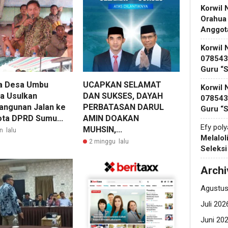
Korwil 
Orahua
Anggot
Korwil 
078543 
Guru “
a Desa Umbu
UCAPKAN SELAMAT
Korwil 
a Usulkan
DAN SUKSES, DAYAH
078543 
ngunan Jalan ke
PERBATASAN DARUL
Guru “
ta DPRD Sumu...
AMIN DOAKAN
Efy pol
MUHSIN,...
n lalu
Melalol
2 minggu lalu
Seleks
Archi
Agustus
Juli 202
Juni 20