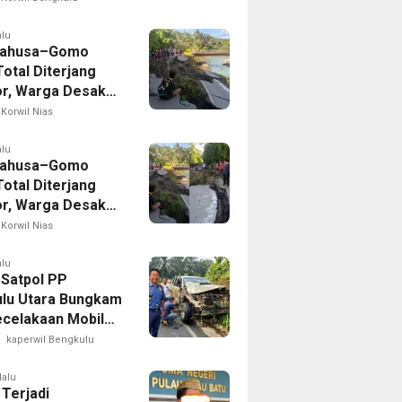
n
alu
Lahusa–Gomo
otal Diterjang
r, Warga Desak
 Nias Selatan
Korwil Nias
ak Cepat
alu
Lahusa–Gomo
otal Diterjang
r, Warga Desak
 Nias Selatan
Korwil Nias
ak Cepat
alu
 Satpol PP
lu Utara Bungkam
ecelakaan Mobil
yang Dikemudikan
kaperwil Bengkulu
puan
lalu
 Terjadi