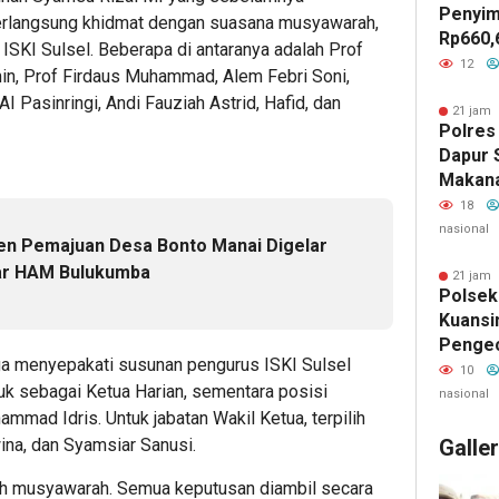
Penyim
berlangsung khidmat dengan suasana musyawarah,
Rp660,
 ISKI Sulsel. Beberapa di antaranya adalah Prof
Negeri
12
in, Prof Firdaus Muhammad, Alem Febri Soni,
Batu, 
 Pasinringi, Andi Fauziah Astrid, Hafid, dan
Belanja
21 jam 
Polres
Jadi S
Dapur 
GEMPU
Makan
Lapora
Layak 
18
nasional
n Pemajuan Desa Bonto Manai Digelar
ar HAM Bulukumba
21 jam 
Polsek
Kuansi
Penge
uga menyepakati susunan pengurus ISKI Sulsel
Kamlin
10
k sebagai Ketua Harian, sementara posisi
Warga 
nasional
mmad Idris. Untuk jabatan Wakil Ketua, terpilih
Keaman
na, dan Syamsiar Sanusi.
Galle
uh musyawarah. Semua keputusan diambil secara