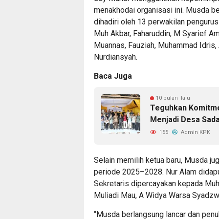
menakhodai organisasi ini. Musda 
dihadiri oleh 13 perwakilan pengurus
Muh Akbar, Faharuddin, M Syarief Am
Muannas, Fauziah, Muhammad Idris, AI
Nurdiansyah.
Baca Juga
10 bulan lalu
Teguhkan Komitme
Menjadi Desa Sad
155
Admin KPK
Selain memilih ketua baru, Musda j
periode 2025–2028. Nur Alam didapu
Sekretaris dipercayakan kepada Muha
Muliadi Mau, A Widya Warsa Syadzwi
“Musda berlangsung lancar dan pen