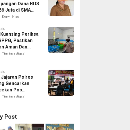
pangan Dana BOS
66 Juta di SMA
 1 Pulau-Pulau
Korwil Nias
Sejumlah Pos
 Bernilai Besar
lalu
 Kuansing Periksa
orotan; LSM
SPPG, Pastikan
R Siapkan
an Aman Dan
n ke Kejaksaan
Dikonsumsi
Tim investigasi
lalu
 Jajaran Polres
ng Gencarkan
cekan Pos
g, Kapolres Ajak
Tim investigasi
Aktif Jaga
an Lingkungan
ry Post