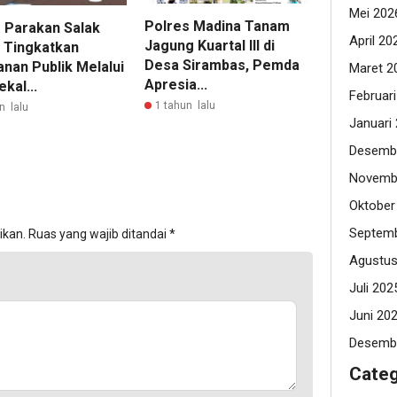
Mei 202
Polres Madina Tanam
 Parakan Salak
April 20
Jagung Kuartal III di
 Tingkatkan
Desa Sirambas, Pemda
anan Publik Melalui
Maret 2
Apresia...
kal...
Februar
1 tahun lalu
n lalu
Januari
Desemb
Novemb
Oktober
Septemb
ikan.
Ruas yang wajib ditandai
*
Agustus
Juli 202
Juni 20
Desemb
Categ