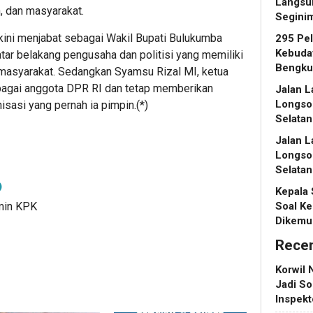
Langsu
, dan masyarakat.
Segini
kini menjabat sebagai Wakil Bupati Bulukumba
295 Pe
Kebuday
tar belakang pengusaha dan politisi yang memiliki
Bengku
masyarakat. Sedangkan Syamsu Rizal MI, ketua
sebagai anggota DPR RI dan tetap memberikan
Jalan L
Longso
isasi yang pernah ia pimpin.(*)
Selatan
Jalan L
Longso
Selatan
Kepala
dmin KPK
Soal Ke
Dikemu
Rece
Korwil 
Jadi So
Inspek