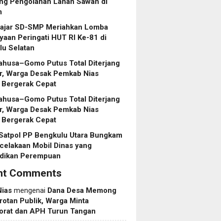
ng Pengolahan Lahan Sawah di
m
lajar SD-SMP Meriahkan Lomba
aan Peringati HUT RI Ke-81 di
lu Selatan
ahusa–Gomo Putus Total Diterjang
r, Warga Desak Pemkab Nias
 Bergerak Cepat
ahusa–Gomo Putus Total Diterjang
r, Warga Desak Pemkab Nias
 Bergerak Cepat
 Satpol PP Bengkulu Utara Bungkam
celakaan Mobil Dinas yang
dikan Perempuan
nt Comments
Nias
mengenai
Dana Desa Memong
rotan Publik, Warga Minta
torat dan APH Turun Tangan