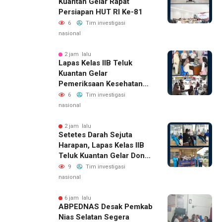
Kuantan Gelar Rapat
Persiapan HUT RI Ke-81
6
Tim investigasi
nasional
2 jam lalu
Lapas Kelas IIB Teluk
Kuantan Gelar
Pemeriksaan Kesehatan
Gratis Bagi Keluarga
6
Tim investigasi
Warga Binaan Dan
nasional
Masyarakat Sekitar
2 jam lalu
Setetes Darah Sejuta
Harapan, Lapas Kelas IIB
Teluk Kuantan Gelar Donor
Darah
9
Tim investigasi
nasional
6 jam lalu
ABPEDNAS Desak Pemkab
Nias Selatan Segera