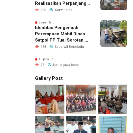
Realisasikan Perpanjangan
Masa Jabatan BPD, Soroti
160
Korwil Nias
Kepastian Hukum hingga
Kesejahteraan Anggota
8 jam lalu
Identitas Pengemudi
Perempuan Mobil Dinas
Satpol PP Tuai Sorotan,
Publik Pertanyakan Izin
158
kaperwil Bengkulu
Penggunaan
19 jam lalu
76
Korlip jawa barat
Gallery Post