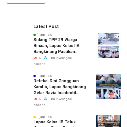
Latest Post
1 jam lalu
Sidang TPP 29 Warga
Binaan, Lapas Kelas IIA
Bangkinang Pastikan
Layanan Integrasi Gratis
6
Tim investigasi
Dan Transparan
nasional
1 jam lalu
Deteksi Dini Gangguan
Kamtib, Lapas Bangkinang
Gelar Razia Insidentil
Menuju Zero Halinar
6
Tim investigasi
nasional
1 jam lalu
Lapas Kelas IIB Teluk