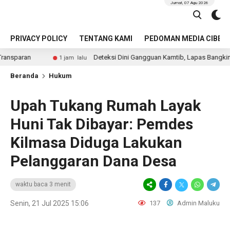
Jumat, 07 Agu 2026
PRIVACY POLICY
TENTANG KAMI
PEDOMAN MEDIA CIBER
Deteksi Dini Gangguan Kamtib, Lapas Bangkinang Gelar Razi
1 jam lalu
Beranda
Hukum
Upah Tukang Rumah Layak
Huni Tak Dibayar: Pemdes
Kilmasa Diduga Lakukan
Pelanggaran Dana Desa
waktu baca 3 menit
Senin, 21 Jul 2025 15:06
137
Admin Maluku