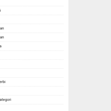
i
tan
kan
a
erbi
ategori