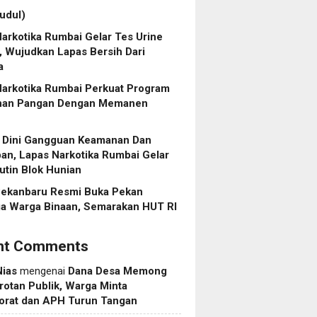
judul)
arkotika Rumbai Gelar Tes Urine
, Wujudkan Lapas Bersih Dari
a
Narkotika Rumbai Perkuat Program
nan Pangan Dengan Memanen
i Dini Gangguan Keamanan Dan
ban, Lapas Narkotika Rumbai Gelar
utin Blok Hunian
Pekanbaru Resmi Buka Pekan
ga Warga Binaan, Semarakan HUT RI
nt Comments
Nias
mengenai
Dana Desa Memong
rotan Publik, Warga Minta
torat dan APH Turun Tangan