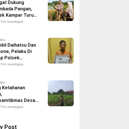
gat Dukung
mbada Pangan,
ek Kampar Turun
ng Panen Jagung
Tim investigasi
dayan
lalu
obil Daihatsu Dan
one, Pelaku Di
p Polsek
tian Raja
Tim investigasi
lalu
 Ketahanan
,
kamtibmas Desa
angun Pantau
Tim investigasi
mbangan Tanaman
 Milik Desa
ry Post