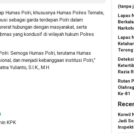
(tanpa 
arap Humas Polri, khususnya Humas Polres Ternate,
Lapas N
busi sebagai garda terdepan Polri dalam
Berkala
rerat hubungan dengan masyarakat, serta
Narkob
ibmas yang kondusif di wilayah hukum Polres
Lapas 
Ketaha
Terong
Polri. Semoga Humas Polri, terutama Humas
Deteks
ional, dan menjadi kebanggaan institusi Polri,”
Keterti
na Yulianto, S.I.K., M.H.
Razia R
Rutan 
Olahra
Ke-81
Rece
Korwil 
Jadi So
dmin KPK
Inspek