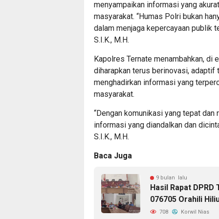
menyampaikan informasi yang akurat 
masyarakat. “Humas Polri bukan hany
dalam menjaga kepercayaan publik ter
S.I.K., M.H.
Kapolres Ternate menambahkan, di era
diharapkan terus berinovasi, adapti
menghadirkan informasi yang terperc
masyarakat.
“Dengan komunikasi yang tepat dan 
informasi yang diandalkan dan dicinta
S.I.K., M.H.
Baca Juga
9 bulan lalu
Hasil Rapat DPRD 
076705 Orahili Hil
708
Korwil Nias