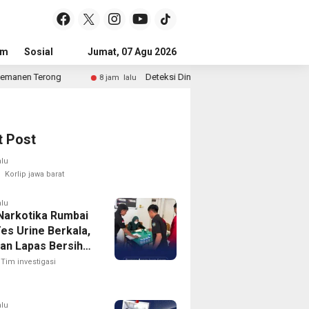
um
Sosial
Pendidikan
Jumat, 07 Agu 2026
Politik
Serba-serbi
Peristiwa
Deteksi Dini Gangguan Keamanan Dan Ketertiban, Lapas Nark
8 jam lalu
t Post
alu
Korlip jawa barat
alu
Narkotika Rumbai
es Urine Berkala,
an Lapas Bersih
arkoba
Tim investigasi
alu