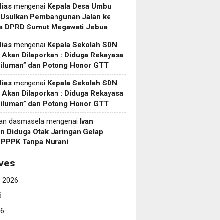
Nias
mengenai
Kepala Desa Umbu
 Usulkan Pembangunan Jalan ke
a DPRD Sumut Megawati Jebua
Nias
mengenai
Kepala Sekolah SDN
Akan Dilaporkan : Diduga Rekayasa
Siluman” dan Potong Honor GTT
Nias
mengenai
Kepala Sekolah SDN
Akan Dilaporkan : Diduga Rekayasa
Siluman” dan Potong Honor GTT
yan dasmasela
mengenai
Ivan
in Diduga Otak Jaringan Gelap
i PPPK Tanpa Nurani
ves
 2026
6
26