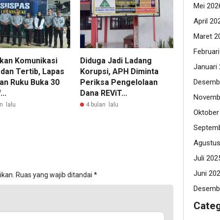
Mei 202
April 20
Maret 2
Februar
kan Komunikasi
Diduga Jadi Ladang
Januari
dan Tertib, Lapas
Korupsi, APH Diminta
Desemb
an Ruku Buka 30
Periksa Pengelolaan
..
Dana REViT...
Novemb
n lalu
4 bulan lalu
Oktober
Septemb
Agustus
Juli 202
Juni 20
ikan.
Ruas yang wajib ditandai
*
Desemb
Categ