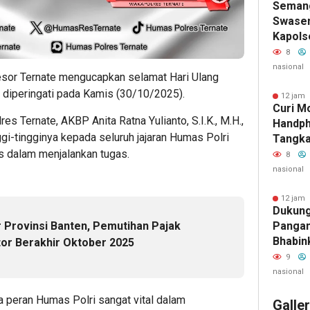
Seman
Swase
Kapols
Langsu
8
Di Sen
nasional
 Resor Ternate mengucapkan selamat Hari Ulang
 diperingati pada Kamis (30/10/2025).
12 jam 
Curi M
s Ternate, AKBP Anita Ratna Yulianto, S.I.K., M.H.,
Handph
i-tingginya kepada seluruh jajaran Humas Polri
Tangka
tas dalam menjalankan tugas.
Perhen
8
nasional
12 jam 
Dukung
Provinsi Banten, Pemutihan Pajak
Pangan
Bhabin
or Berakhir Oktober 2025
Kota B
9
Perke
nasional
Jagung
peran Humas Polri sangat vital dalam
Galle