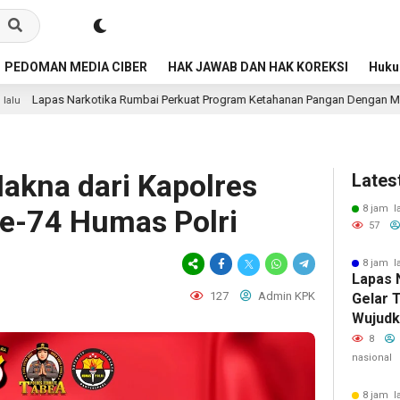
PEDOMAN MEDIA CIBER
HAK JAWAB DAN HAK KOREKSI
Huk
tika Rumbai Perkuat Program Ketahanan Pangan Dengan Memanen Terong
kna dari Kapolres
Lates
8 jam l
ke-74 Humas Polri
57
8 jam l
Lapas 
127
Admin KPK
Gelar T
Wujudk
Dari N
8
nasional
8 jam l