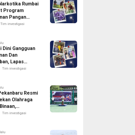
Narkotika Rumbai
t Program
nan Pangan
n Memanen
Tim investigasi
g
alu
i Dini Gangguan
nan Dan
iban, Lapas
ika Rumbai Gelar
Tim investigasi
utin Blok Hunian
alu
Pekanbaru Resmi
ekan Olahraga
Binaan,
kan HUT RI Ke-81
Tim investigasi
lalu