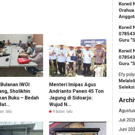
Korwil 
Orahua
Anggot
Korwil 
078543 
Guru “
Korwil 
078543 
Guru “
Efy pol
Melalol
 Bulanan IWOI
Menteri Imipas Agus
Seleks
ng, Sholikhin
Andrianto Panen 45 Ton
kan Buku – Bedah
Jagung di Sidoarjo:
Archi
at...
Wujud N...
Agustus
an lalu
9 bulan lalu
Juli 202
Juni 20