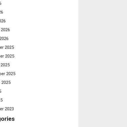
6
26
026
i 2026
 2026
er 2025
er 2025
 2025
er 2025
 2025
5
25
er 2023
ories