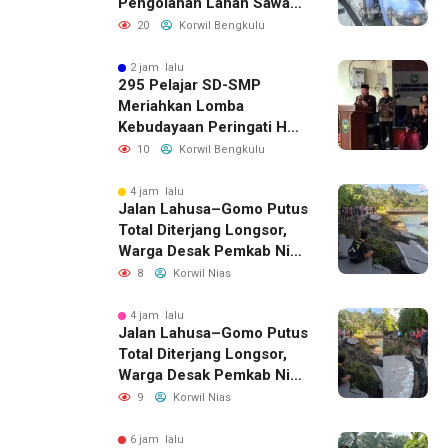
Pengolahan Lahan Sawah
di Seginim
20
Korwil Bengkulu
2 jam lalu
295 Pelajar SD-SMP
Meriahkan Lomba
Kebudayaan Peringati HUT
RI Ke-81 di Bengkulu
10
Korwil Bengkulu
Selatan
4 jam lalu
Jalan Lahusa–Gomo Putus
Total Diterjang Longsor,
Warga Desak Pemkab Nias
Selatan Bergerak Cepat
8
Korwil Nias
4 jam lalu
Jalan Lahusa–Gomo Putus
Total Diterjang Longsor,
Warga Desak Pemkab Nias
Selatan Bergerak Cepat
9
Korwil Nias
6 jam lalu