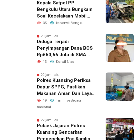
Kepala Satpol PP
Bengkulu Utara Bungkam
Soal Kecelakaan Mobil
Dinas yang Dikemudikan
35
kaperwil Bengkulu
Perempuan
20 jam lalu
Diduga Terjadi
Penyimpangan Dana BOS
Rp660,66 Juta di SMA
Negeri 1 Pulau-Pulau
13
Korwil Nias
Batu, Sejumlah Pos
Belanja Bernilai Besar Jadi
22 jam lalu
Polres Kuansing Periksa
Sorotan; LSM GEMPUR
Dapur SPPG, Pastikan
Siapkan Laporan ke
Makanan Aman Dan Layak
Kejaksaan
Dikonsumsi
19
Tim investigasi
nasional
22 jam lalu
Polsek Jajaran Polres
Kuansing Gencarkan
Pengecekan Pos Kamling,