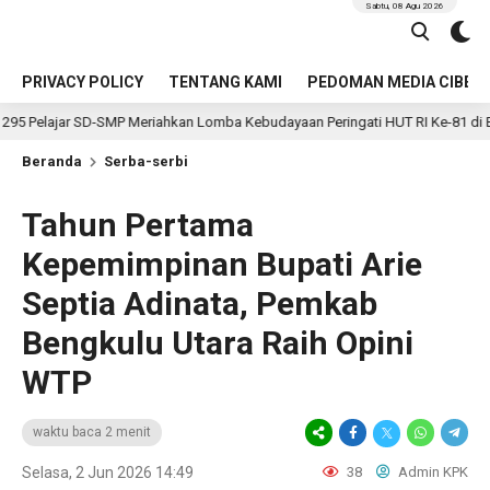
Sabtu, 08 Agu 2026
PRIVACY POLICY
TENTANG KAMI
PEDOMAN MEDIA CIBER
MP Meriahkan Lomba Kebudayaan Peringati HUT RI Ke-81 di Bengkulu Selatan
Beranda
Serba-serbi
Tahun Pertama
Kepemimpinan Bupati Arie
Septia Adinata, Pemkab
Bengkulu Utara Raih Opini
WTP
waktu baca 2 menit
Selasa, 2 Jun 2026 14:49
38
Admin KPK