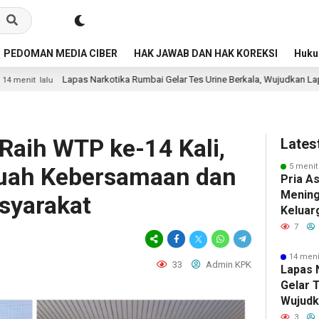
PEDOMAN MEDIA CIBER
HAK JAWAB DAN HAK KOREKSI
Huk
arkotika Rumbai Gelar Tes Urine Berkala, Wujudkan Lapas Bersih Dari Narkob
Raih WTP ke-14 Kali,
Lates
5 menit
Buah Kebersamaan dan
Pria A
Mening
syarakat
Keluar
Dugaan
7
Debt C
Mobil 
14 meni
33
Admin KPK
Lapas 
Gelar T
Wujudk
Dari N
3