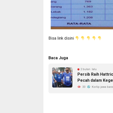
Bisa link disini
Baca Juga
2 bulan lalu
Persib Raih Hattri
Pecah dalam Kege
33
Korlip jawa bara