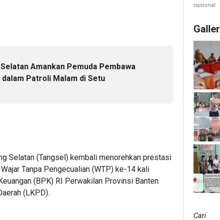
Perke
nasional
Jagung
Galle
g Selatan Amankan Pemuda Pembawa
 dalam Patroli Malam di Setu
g Selatan (Tangsel) kembali menorehkan prestasi
Wajar Tanpa Pengecualian (WTP) ke-14 kali
 Keuangan (BPK) RI Perwakilan Provinsi Banten
Daerah (LKPD).
Cari