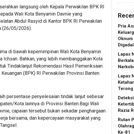
serahkan langsung oleh Kepala Perwakilan BPK RI
 kepada Wali Kota Benyamin Davnie yang
Recen
latan Abdul Rasyid di Kantor BPK RI Perwakilan
Pria As
a (26/05/2026).
Keluar
Oknum D
Digadai
lima di bawah kepemimpinan Wali Kota Benyamin
Lapas N
ga Ichsan. Bahkan, yang lebih membanggakan Kota
Berkala
ntuk Tindaklanjut Rekomendasi Hasil Pemeriksaan
Narkob
Keuangan (BPK) RI Perwakilan Provinsi Banten.
Lapas 
Ketaha
Terong
ih persentase penyelesaian tindak lanjut sebesar
Deteks
paten/Kota lainnya di Provinsi Banten.Bagi Wali
Keterti
Razia R
vnie, capaian tersebut bukan sekadar penghargaan
 kerja bersama, dan kepercayaan masyarakat yang
Rutan 
Tangsel.
Olahra
Ke-81