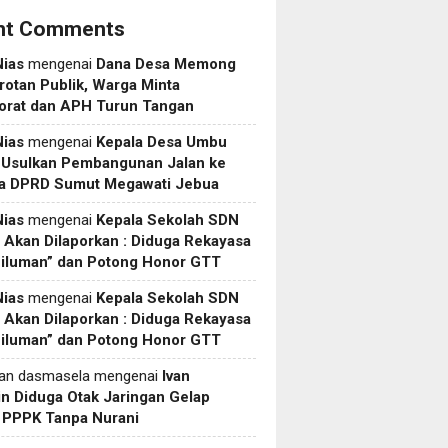
nt Comments
Nias
mengenai
Dana Desa Memong
rotan Publik, Warga Minta
torat dan APH Turun Tangan
Nias
mengenai
Kepala Desa Umbu
 Usulkan Pembangunan Jalan ke
a DPRD Sumut Megawati Jebua
Nias
mengenai
Kepala Sekolah SDN
Akan Dilaporkan : Diduga Rekayasa
Siluman” dan Potong Honor GTT
Nias
mengenai
Kepala Sekolah SDN
Akan Dilaporkan : Diduga Rekayasa
Siluman” dan Potong Honor GTT
yan dasmasela
mengenai
Ivan
in Diduga Otak Jaringan Gelap
i PPPK Tanpa Nurani