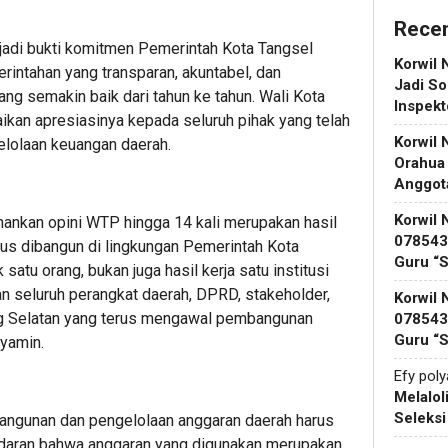
Rece
adi bukti komitmen Pemerintah Kota Tangsel
Korwil 
rintahan yang transparan, akuntabel, dan
Jadi So
ang semakin baik dari tahun ke tahun. Wali Kota
Inspek
an apresiasinya kepada seluruh pihak yang telah
Korwil 
elolaan keuangan daerah.
Orahua
Anggot
Korwil 
ankan opini WTP hingga 14 kali merupakan hasil
078543 
erus dibangun di lingkungan Pemerintah Kota
Guru “
satu orang, bukan juga hasil kerja satu institusi
aan seluruh perangkat daerah, DPRD, stakeholder,
Korwil 
ng Selatan yang terus mengawal pembangunan
078543 
Guru “
nyamin.
Efy pol
Melalol
Seleks
angunan dan pengelolaan anggaran daerah harus
adaran bahwa anggaran yang digunakan merupakan