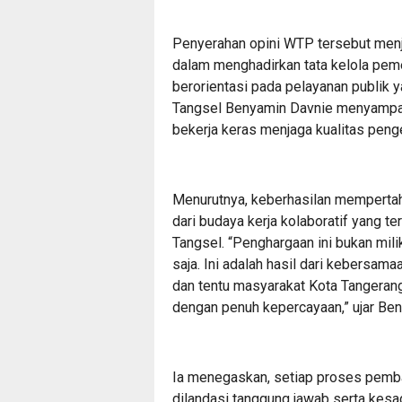
Penyerahan opini WTP tersebut menj
dalam menghadirkan tata kelola peme
berorientasi pada pelayanan publik y
Tangsel Benyamin Davnie menyampaik
bekerja keras menjaga kualitas peng
Menurutnya, keberhasilan mempertah
dari budaya kerja kolaboratif yang t
Tangsel. “Penghargaan ini bukan milik 
saja. Ini adalah hasil dari kebersam
dan tentu masyarakat Kota Tangera
dengan penuh kepercayaan,” ujar Be
Ia menegaskan, setiap proses pemb
dilandasi tanggung jawab serta kes