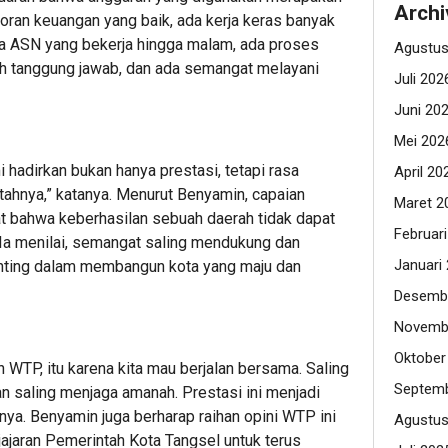
Archi
poran keuangan yang baik, ada kerja keras banyak
Ada ASN yang bekerja hingga malam, ada proses
Agustus
uh tanggung jawab, dan ada semangat melayani
Juli 202
Juni 20
Mei 202
i hadirkan bukan hanya prestasi, tetapi rasa
April 20
ahnya,” katanya. Menurut Benyamin, capaian
Maret 2
t bahwa keberhasilan sebuah daerah tidak dapat
Februar
i. Ia menilai, semangat saling mendukung dan
Januari
nting dalam membangun kota yang maju dan
Desemb
Novemb
Oktober
h WTP, itu karena kita mau berjalan bersama. Saling
Septemb
n saling menjaga amanah. Prestasi ini menjadi
nya. Benyamin juga berharap raihan opini WTP ini
Agustus
jajaran Pemerintah Kota Tangsel untuk terus