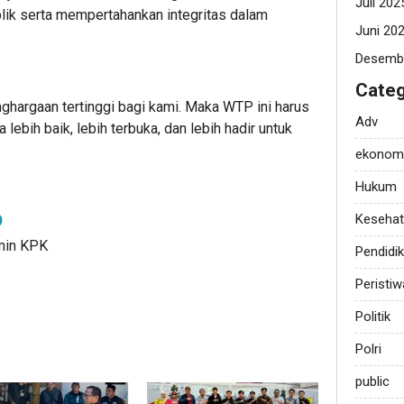
Juli 202
lik serta mempertahankan integritas dalam
Juni 20
Desemb
Categ
hargaan tertinggi bagi kami. Maka WTP ini harus
Adv
lebih baik, lebih terbuka, dan lebih hadir untuk
ekonom
Hukum
Keseha
dmin KPK
Pendidi
Peristiw
Politik
Polri
public