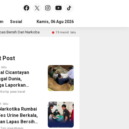
um
Sosial
Pendidikan
Kamis, 06 Agu 2026
Politik
Serba-serbi
Peristiwa
a
Lapas Narkotika Rumbai Perkuat Program Ketahana
19 menit lalu
t Post
 lalu
sal Cicantayan
gal Dunia,
ga Laporkan
 Tindakan Oknum
Korlip jawa barat
ollector Terkait
yang Digadaikan
t lalu
Narkotika Rumbai
es Urine Berkala,
an Lapas Bersih
arkoba
Tim investigasi