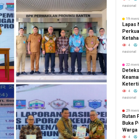
nasional
19 meni
Lapas 
Perkua
Ketaha
Denga
4
Teron
nasional
22 meni
Deteks
Keama
Ketert
Narkot
4
Razia R
nasional
29 meni
Rutan 
Buka P
Warga 
Semara
4