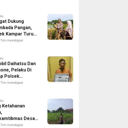
alu
gat Dukung
mbada Pangan,
ek Kampar Turun
ng Panen Jagung
Tim investigasi
dayan
alu
obil Daihatsu Dan
one, Pelaku Di
p Polsek
tian Raja
Tim investigasi
alu
 Ketahanan
,
kamtibmas Desa
angun Pantau
Tim investigasi