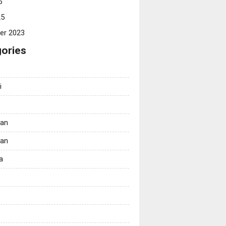
5
25
er 2023
ories
i
tan
kan
a