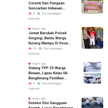
Cerenti Dan Pangean
Gencarkan Imbauan
Kepada Masyarakat
8
Tim investigasi
nasional
10 jam lalu
Jumat Barokah Polsek
Singingi, Bantu Warga
Kurang Mampu Di Desa
Sungai Kuning
10
Tim investigasi
nasional
14 jam lalu
Sidang TPP 29 Warga
Binaan, Lapas Kelas IIA
Bangkinang Pastikan
Layanan Integrasi Gratis
9
Tim investigasi
Dan Transparan
nasional
14 jam lalu
Deteksi Dini Gangguan
Kamtib, Lapas Bangkinang