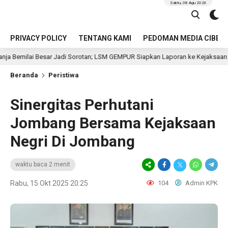
Sabtu, 08 Agu 2026
PRIVACY POLICY
TENTANG KAMI
PEDOMAN MEDIA CIBER
Besar Jadi Sorotan; LSM GEMPUR Siapkan Laporan ke Kejaksaan
10 jam
Beranda
Peristiwa
Sinergitas Perhutani
Jombang Bersama Kejaksaan
Negri Di Jombang
waktu baca 2 menit
Rabu, 15 Okt 2025 20:25
104
Admin KPK