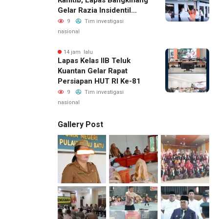
Gelar Razia Insidentil
Menuju Zero Halinar
9
Tim investigasi
nasional
14 jam lalu
Lapas Kelas IIB Teluk
Kuantan Gelar Rapat
Persiapan HUT RI Ke-81
9
Tim investigasi
nasional
Gallery Post