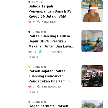
8 jam lalu
Diduga Terjadi
Penyimpangan Dana BOS
Rp660,66 Juta di SMA
Negeri 1 Pulau-Pulau
9
Korwil Nias
Batu, Sejumlah Pos
Belanja Bernilai Besar Jadi
10 jam lalu
Polres Kuansing Periksa
Sorotan; LSM GEMPUR
Dapur SPPG, Pastikan
Siapkan Laporan ke
Makanan Aman Dan Layak
Kejaksaan
Dikonsumsi
12
Tim investigasi
nasional
10 jam lalu
Polsek Jajaran Polres
Kuansing Gencarkan
Pengecekan Pos Kamling,
Kapolres Ajak Warga Aktif
7
Tim investigasi
Jaga Keamanan
nasional
Lingkungan
10 jam lalu
Cegah Karhutla, Polsek