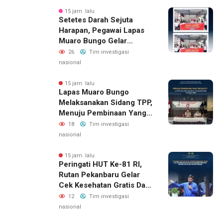
15 jam lalu
Setetes Darah Sejuta
Harapan, Pegawai Lapas
Muaro Bungo Gelar
Kegiatan Bakti Sosial
26
Tim investigasi
Donor Darah Dalam
nasional
Rangka Hari Kemerdekaan
Republik Indonesia Ke-81
15 jam lalu
Lapas Muaro Bungo
Melaksanakan Sidang TPP,
Menuju Pembinaan Yang
Produktif
18
Tim investigasi
nasional
15 jam lalu
Peringati HUT Ke-81 RI,
Rutan Pekanbaru Gelar
Cek Kesehatan Gratis Dan
Bagikan Sembako Kepada
12
Tim investigasi
Keluarga Warga Binaan
nasional