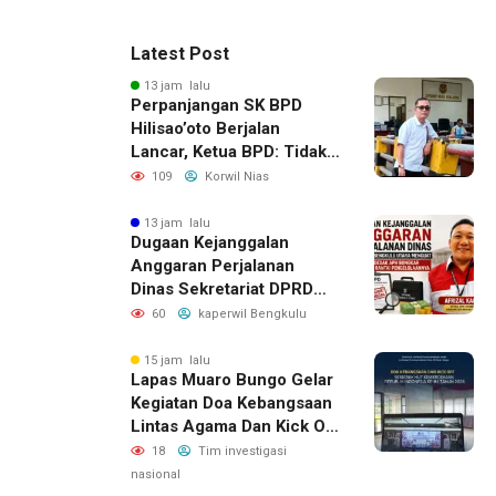
Latest Post
13 jam lalu
Perpanjangan SK BPD
Hilisao’oto Berjalan
Lancar, Ketua BPD: Tidak
Ada Kendala Administrasi
109
Korwil Nias
13 jam lalu
Dugaan Kejanggalan
Anggaran Perjalanan
Dinas Sekretariat DPRD
Bengkulu Utara, LAKI
60
kaperwil Bengkulu
Minta APH Usut Rantai
Pengelolaannya
15 jam lalu
Lapas Muaro Bungo Gelar
Kegiatan Doa Kebangsaan
Lintas Agama Dan Kick Off
Semarak HUT RI Ke-81
18
Tim investigasi
Kemerdekaan Republik
nasional
Indonesia Tahun 2026