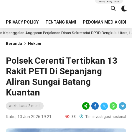
Kamis, 06 Agu 2026
PRIVACY POLICY
TENTANG KAMI
PEDOMAN MEDIA CIBER
aran Perjalanan Dinas Sekretariat DPRD Bengkulu Utara, LAKI Minta APH Usu
Beranda
Hukum
Polsek Cerenti Tertibkan 13
Rakit PETI Di Sepanjang
Aliran Sungai Batang
Kuantan
waktu baca 2 menit
Rabu, 10 Jun 2026 19:21
33
Tim investigasi nasional