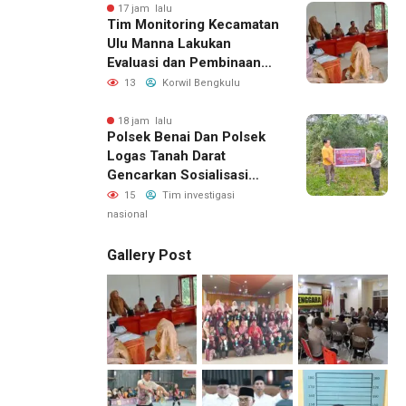
17 jam lalu
Tim Monitoring Kecamatan
Ulu Manna Lakukan
Evaluasi dan Pembinaan
APBDesa 2026 di Desa
13
Korwil Bengkulu
Merambung
18 jam lalu
Polsek Benai Dan Polsek
Logas Tanah Darat
Gencarkan Sosialisasi
Karhutla, Kapolres
15
Tim investigasi
Kuansing Ajak Masyarakat
nasional
Cegah Kebakaran Sejak
Dini
Gallery Post