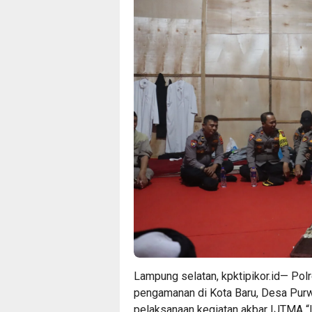
Lampung selatan, kpktipikor.id— Po
pengamanan di Kota Baru, Desa Purw
pelaksanaan kegiatan akbar IJTMA “I