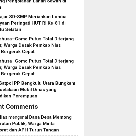
ng Pengolahan Lahan Sawah di
m
lajar SD-SMP Meriahkan Lomba
aan Peringati HUT RI Ke-81 di
lu Selatan
ahusa–Gomo Putus Total Diterjang
r, Warga Desak Pemkab Nias
 Bergerak Cepat
ahusa–Gomo Putus Total Diterjang
r, Warga Desak Pemkab Nias
 Bergerak Cepat
 Satpol PP Bengkulu Utara Bungkam
celakaan Mobil Dinas yang
dikan Perempuan
nt Comments
Nias
mengenai
Dana Desa Memong
rotan Publik, Warga Minta
torat dan APH Turun Tangan