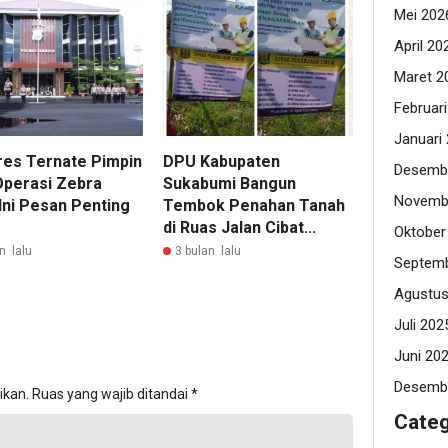
Mei 202
April 20
Maret 2
Februar
Januari
res Ternate Pimpin
DPU Kabupaten
Desemb
Operasi Zebra
Sukabumi Bangun
Novemb
Ini Pesan Penting
Tembok Penahan Tanah
di Ruas Jalan Cibat...
Oktober
n lalu
3 bulan lalu
Septemb
Agustus
Juli 202
Juni 20
Desemb
ikan.
Ruas yang wajib ditandai
*
Categ