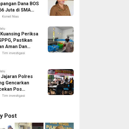
pangan Dana BOS
66 Juta di SMA
 1 Pulau-Pulau
Korwil Nias
Sejumlah Pos
 Bernilai Besar
lalu
 Kuansing Periksa
orotan; LSM
SPPG, Pastikan
R Siapkan
an Aman Dan
n ke Kejaksaan
Dikonsumsi
Tim investigasi
lalu
 Jajaran Polres
ng Gencarkan
cekan Pos
g, Kapolres Ajak
Tim investigasi
Aktif Jaga
an Lingkungan
ry Post