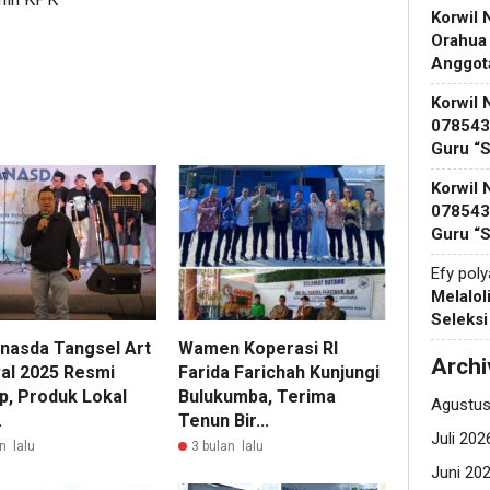
Korwil 
Orahua
Anggot
Korwil 
078543 
Guru “
Korwil 
078543 
Guru “
Efy pol
Melalol
Seleks
nasda Tangsel Art
Wamen Koperasi RI
Archi
val 2025 Resmi
Farida Farichah Kunjungi
p, Produk Lokal
Bulukumba, Terima
Agustus
.
Tenun Bir...
Juli 202
n lalu
3 bulan lalu
Juni 20