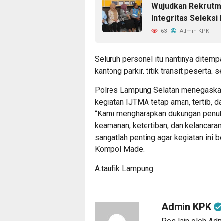
Wujudkan Rekrutme
Integritas Seleksi
63
Admin KPK
Seluruh personel itu nantinya ditem
kantong parkir, titik transit peserta
Polres Lampung Selatan menegaskan
kegiatan IJTMA tetap aman, tertib, d
“Kami mengharapkan dukungan penuh
keamanan, ketertiban, dan kelancaran
sangatlah penting agar kegiatan ini
Kompol Made.
A.taufik Lampung
Admin KPK
Pos lain oleh A