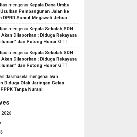
Nias
mengenai
Kepala Desa Umbu
 Usulkan Pembangunan Jalan ke
a DPRD Sumut Megawati Jebua
Nias
mengenai
Kepala Sekolah SDN
Akan Dilaporkan : Diduga Rekayasa
Siluman” dan Potong Honor GTT
Nias
mengenai
Kepala Sekolah SDN
Akan Dilaporkan : Diduga Rekayasa
Siluman” dan Potong Honor GTT
yan dasmasela
mengenai
Ivan
in Diduga Otak Jaringan Gelap
i PPPK Tanpa Nurani
ves
 2026
6
26