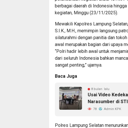
berbagai daerah di Indonesia hingga
kegiatan, Minggu (23/11/2025).
Mewakili Kapolres Lampung Selatan,
S.I.K., M.H., memimpin langsung patr
silaturahmi dengan panitia dan toko
awal merupakan bagian dari upaya 
“Polri hadir lebih awal untuk menjam
dari seluruh Indonesia bahkan manc
sangat penting,” ujarnya.
Baca Juga
8 bulan lalu
Usai Video Kedekat
Narasumber di ST
78
Admin KPK
Polres Lampung Selatan menurunkan 1