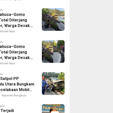
n
alu
Lahusa–Gomo
otal Diterjang
r, Warga Desak
 Nias Selatan
Korwil Nias
ak Cepat
alu
Lahusa–Gomo
otal Diterjang
r, Warga Desak
 Nias Selatan
Korwil Nias
ak Cepat
alu
 Satpol PP
lu Utara Bungkam
ecelakaan Mobil
yang Dikemudikan
kaperwil Bengkulu
puan
lalu
 Terjadi