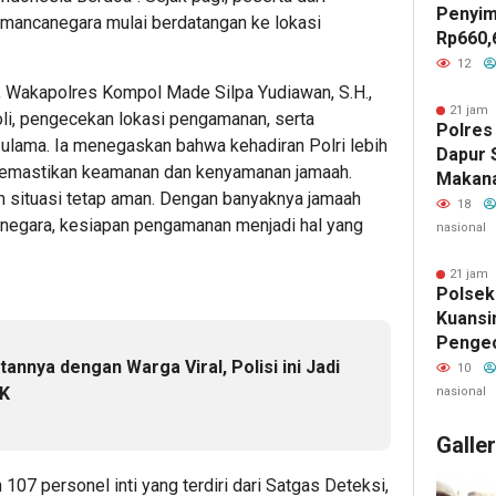
Penyim
 mancanegara mulai berdatangan ke lokasi
Rp660,
Negeri
12
Batu, 
 Wakapolres Kompol Made Silpa Yudiawan, S.H.,
Belanja
21 jam 
oli, pengecekan lokasi pengamanan, serta
Polres
Jadi S
h ulama. Ia menegaskan bahwa kehadiran Polri lebih
Dapur 
GEMPU
memastikan keamanan dan kenyamanan jamaah.
Makan
Lapora
in situasi tetap aman. Dengan banyaknya jamaah
Layak 
18
anegara, kesiapan pengamanan menjadi hal yang
nasional
21 jam 
Polsek
Kuansi
Penge
annya dengan Warga Viral, Polisi ini Jadi
Kamlin
10
Warga 
IK
nasional
Keaman
Galle
07 personel inti yang terdiri dari Satgas Deteksi,