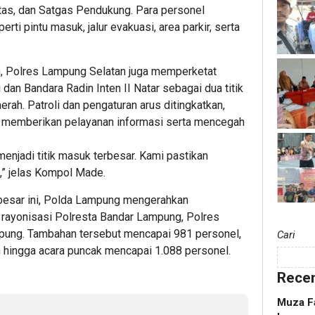
ntas, dan Satgas Pendukung. Para personel
erti pintu masuk, jalur evakuasi, area parkir, serta
an, Polres Lampung Selatan juga memperketat
an Bandara Radin Inten II Natar sebagai dua titik
erah. Patroli dan pengaturan arus ditingkatkan,
k memberikan pelayanan informasi serta mencegah
enjadi titik masuk terbesar. Kami pastikan
,” jelas Kompol Made.
besar ini, Polda Lampung mengerahkan
 rayonisasi Polresta Bandar Lampung, Polres
pung. Tambahan tersebut mencapai 981 personel,
Cari
 hingga acara puncak mencapai 1.088 personel.
Recen
Muza Fa