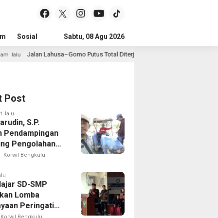
um
Sosial
Pendidikan
Sabtu, 08 Agu 2026
Politik
Serba-serbi
Peristiwa
–Gomo Putus Total Diterjang Longsor, Warga Desak Pemkab Nias Selatan Ber
t Post
t lalu
rudin, S.P.
n Pendampingan
ng Pengolahan
Sawah di Seginim
Korwil Bengkulu
alu
lajar SD-SMP
kan Lomba
yaan Peringati
 Ke-81 di Bengkulu
Korwil Bengkulu