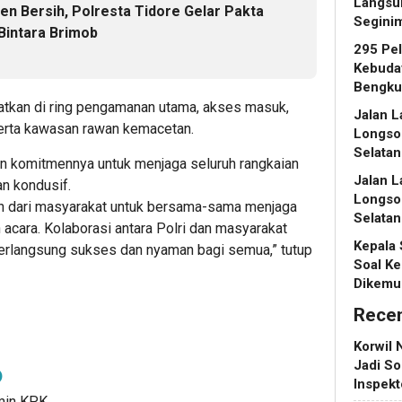
Langsu
n Bersih, Polresta Tidore Gelar Pakta
Segini
 Bintara Brimob
295 Pe
Kebuday
Bengku
patkan di ring pengamanan utama, akses masuk,
Jalan L
, serta kawasan rawan kemacetan.
Longso
Selatan
 komitmennya untuk menjaga seluruh rangkaian
Jalan L
an kondusif.
Longso
 dari masyarakat untuk bersama-sama menjaga
Selatan
 acara. Kolaborasi antara Polri dan masyarakat
Kepala
 berlangsung sukses dan nyaman bagi semua,” tutup
Soal Ke
Dikemu
Rece
Korwil 
Jadi So
Inspek
dmin KPK