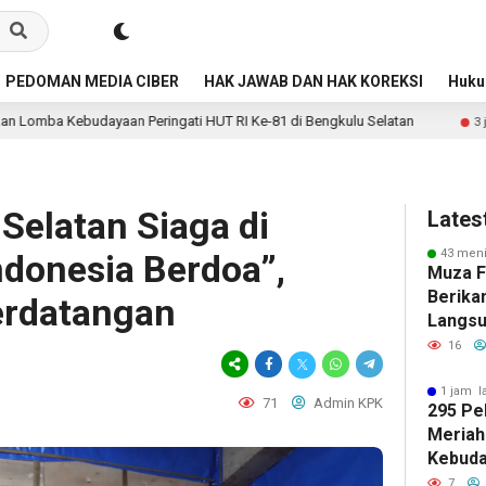
PEDOMAN MEDIA CIBER
HAK JAWAB DAN HAK KOREKSI
Huk
eringati HUT RI Ke-81 di Bengkulu Selatan
Jalan Lahusa
3 jam lalu
Selatan Siaga di
Lates
43 meni
ndonesia Berdoa”,
Muza Fa
Berika
erdatangan
Langsu
Lahan 
16
1 jam l
71
Admin KPK
295 Pe
Meriah
Kebuda
HUT RI
7