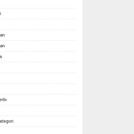
i
tan
kan
a
erbi
ategori