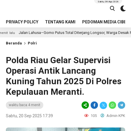
Sabtu, 08 Agu 2026
PRIVACY POLICY
TENTANG KAMI
PEDOMAN MEDIA CIBER
Lahusa–Gomo Putus Total Diterjang Longsor, Warga Desak Pemkab Nias Selat
Beranda
Polri
Polda Riau Gelar Supervisi
Operasi Antik Lancang
Kuning Tahun 2025 Di Polres
Kepulauan Meranti.
waktu baca 4 menit
Sabtu, 20 Sep 2025 17:39
105
Admin KPK