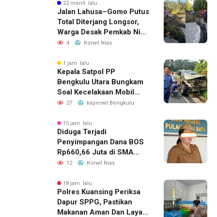
22 menit lalu
Jalan Lahusa–Gomo Putus
Total Diterjang Longsor,
Warga Desak Pemkab Nias
Selatan Bergerak Cepat
4
Korwil Nias
1 jam lalu
Kepala Satpol PP
Bengkulu Utara Bungkam
Soal Kecelakaan Mobil
Dinas yang Dikemudikan
27
kaperwil Bengkulu
Perempuan
15 jam lalu
Diduga Terjadi
Penyimpangan Dana BOS
Rp660,66 Juta di SMA
Negeri 1 Pulau-Pulau
12
Korwil Nias
Batu, Sejumlah Pos
Belanja Bernilai Besar Jadi
18 jam lalu
Polres Kuansing Periksa
Sorotan; LSM GEMPUR
Dapur SPPG, Pastikan
Siapkan Laporan ke
Makanan Aman Dan Layak
Kejaksaan