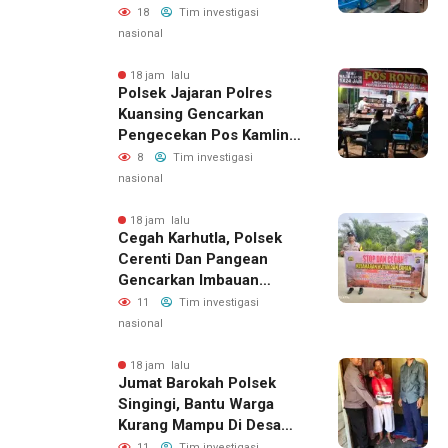
Dikonsumsi
18
Tim investigasi
nasional
18 jam lalu
Polsek Jajaran Polres
Kuansing Gencarkan
Pengecekan Pos Kamling,
Kapolres Ajak Warga Aktif
8
Tim investigasi
Jaga Keamanan
nasional
Lingkungan
18 jam lalu
Cegah Karhutla, Polsek
Cerenti Dan Pangean
Gencarkan Imbauan
Kepada Masyarakat
11
Tim investigasi
nasional
18 jam lalu
Jumat Barokah Polsek
Singingi, Bantu Warga
Kurang Mampu Di Desa
Sungai Kuning
11
Tim investigasi