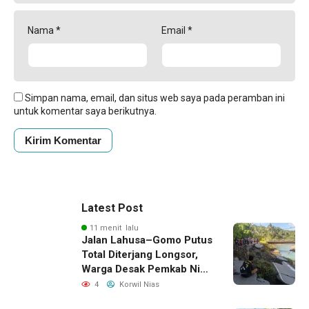
Nama
*
Email
*
Simpan nama, email, dan situs web saya pada peramban ini
untuk komentar saya berikutnya.
Latest Post
11 menit lalu
Jalan Lahusa–Gomo Putus
Total Diterjang Longsor,
Warga Desak Pemkab Nias
Selatan Bergerak Cepat
4
Korwil Nias