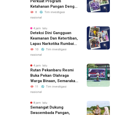
Perkuat Program
Ketahanan Pangan Dengan
Memanen Terong
8
Tim investigasi
nasional
4 jam lalu
Deteksi Dini Gangguan
Keamanan Dan Ketertiban,
Lapas Narkotika Rumbai
Gelar Razia Rutin Blok
10
Tim investigasi
Hunian
nasional
4 jam lalu
Rutan Pekanbaru Resmi
Buka Pekan Olahraga
Warga Binaan, Semarakan
HUT RI Ke-81
11
Tim investigasi
nasional
8 jam lalu
Semangat Dukung
Swasembada Pangan,