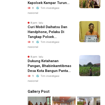
Kapolsek Kampar Turun
Langsung Panen Jagung
8
Tim investigasi
Di Sendayan
nasional
8 jam lalu
Curi Mobil Daihatsu Dan
Handphone, Pelaku Di
Tangkap Polsek
Perhentian Raja
8
Tim investigasi
nasional
8 jam lalu
Dukung Ketahanan
Pangan, Bhabinkamtibmas
Desa Kota Bangun Pantau
Perkembangan Tanaman
9
Tim investigasi
Jagung Milik Desa
nasional
Gallery Post