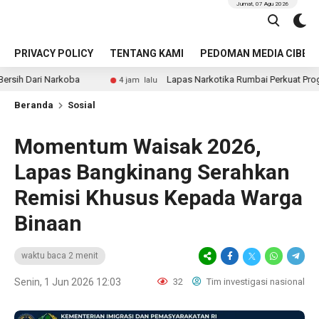
Jumat, 07 Agu 2026
PRIVACY POLICY
TENTANG KAMI
PEDOMAN MEDIA CIBER
arkoba
Lapas Narkotika Rumbai Perkuat Program Ketah
4 jam lalu
Beranda
Sosial
Momentum Waisak 2026,
Lapas Bangkinang Serahkan
Remisi Khusus Kepada Warga
Binaan
waktu baca 2 menit
Senin, 1 Jun 2026 12:03
32
Tim investigasi nasional