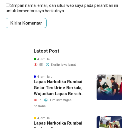
Simpan nama, email, dan situs web saya pada peramban ini
untuk komentar saya berikutnya.
Latest Post
4 jam lalu
55
Korlip jawa barat
4 jam lalu
Lapas Narkotika Rumbai
Gelar Tes Urine Berkala,
Wujudkan Lapas Bersih
Dari Narkoba
7
Tim investigasi
nasional
4 jam lalu
Lapas Narkotika Rumbai