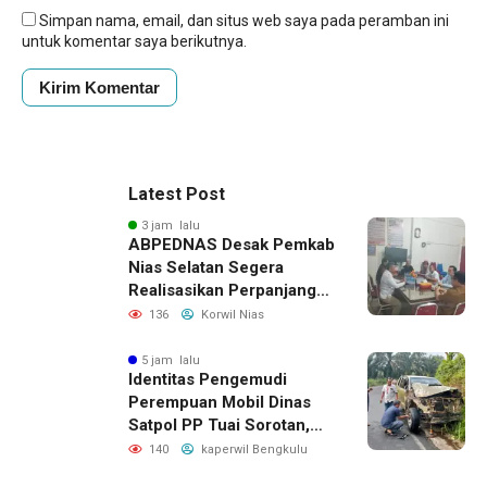
Simpan nama, email, dan situs web saya pada peramban ini
untuk komentar saya berikutnya.
Latest Post
3 jam lalu
ABPEDNAS Desak Pemkab
Nias Selatan Segera
Realisasikan Perpanjangan
Masa Jabatan BPD, Soroti
136
Korwil Nias
Kepastian Hukum hingga
Kesejahteraan Anggota
5 jam lalu
Identitas Pengemudi
Perempuan Mobil Dinas
Satpol PP Tuai Sorotan,
Publik Pertanyakan Izin
140
kaperwil Bengkulu
Penggunaan