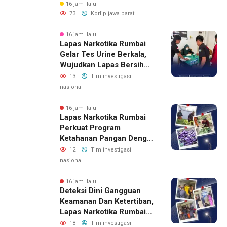
16 jam lalu
73
Korlip jawa barat
16 jam lalu
Lapas Narkotika Rumbai
Gelar Tes Urine Berkala,
Wujudkan Lapas Bersih
Dari Narkoba
13
Tim investigasi
nasional
16 jam lalu
Lapas Narkotika Rumbai
Perkuat Program
Ketahanan Pangan Dengan
Memanen Terong
12
Tim investigasi
nasional
16 jam lalu
Deteksi Dini Gangguan
Keamanan Dan Ketertiban,
Lapas Narkotika Rumbai
Gelar Razia Rutin Blok
18
Tim investigasi