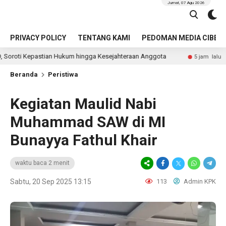
Jumat, 07 Agu 2026
PRIVACY POLICY
TENTANG KAMI
PEDOMAN MEDIA CIBER
tian Hukum hingga Kesejahteraan Anggota
Identitas Pen
5 jam lalu
Beranda
Peristiwa
Kegiatan Maulid Nabi
Muhammad SAW di MI
Bunayya Fathul Khair
waktu baca 2 menit
Sabtu, 20 Sep 2025 13:15
113
Admin KPK