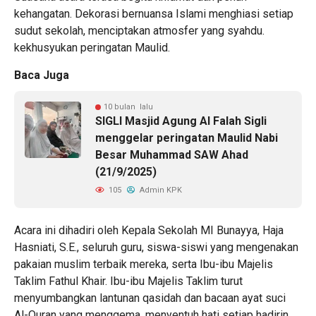
kehangatan. Dekorasi bernuansa Islami menghiasi setiap
sudut sekolah, menciptakan atmosfer yang syahdu.
kekhusyukan peringatan Maulid.
Baca Juga
10 bulan lalu
SIGLI Masjid Agung Al Falah Sigli
menggelar peringatan Maulid Nabi
Besar Muhammad SAW Ahad
(21/9/2025)
105
Admin KPK
Acara ini dihadiri oleh Kepala Sekolah MI Bunayya, Haja
Hasniati, S.E., seluruh guru, siswa-siswi yang mengenakan
pakaian muslim terbaik mereka, serta Ibu-ibu Majelis
Taklim Fathul Khair. Ibu-ibu Majelis Taklim turut
menyumbangkan lantunan qasidah dan bacaan ayat suci
Al-Quran yang menggema, menyentuh hati setiap hadirin.