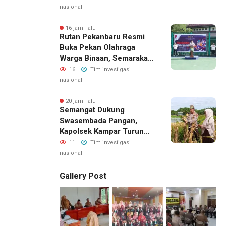
Hunian
nasional
16 jam lalu
Rutan Pekanbaru Resmi
Buka Pekan Olahraga
Warga Binaan, Semarakan
HUT RI Ke-81
16
Tim investigasi
nasional
20 jam lalu
Semangat Dukung
Swasembada Pangan,
Kapolsek Kampar Turun
Langsung Panen Jagung
11
Tim investigasi
Di Sendayan
nasional
Gallery Post