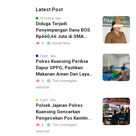
Latest Post
18 menit lalu
Diduga Terjadi
Penyimpangan Dana BOS
Rp660,66 Juta di SMA
Negeri 1 Pulau-Pulau
4
Korwil Nias
Batu, Sejumlah Pos
Belanja Bernilai Besar Jadi
2 jam lalu
Polres Kuansing Periksa
Sorotan; LSM GEMPUR
Dapur SPPG, Pastikan
Siapkan Laporan ke
Makanan Aman Dan Layak
Kejaksaan
Dikonsumsi
9
Tim investigasi
nasional
2 jam lalu
Polsek Jajaran Polres
Kuansing Gencarkan
Pengecekan Pos Kamling,
Kapolres Ajak Warga Aktif
6
Tim investigasi
Jaga Keamanan
nasional