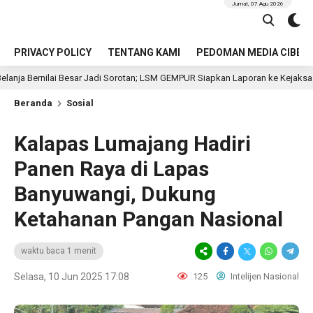
Jumat, 07 Agu 2026
PRIVACY POLICY
TENTANG KAMI
PEDOMAN MEDIA CIBER
ai Besar Jadi Sorotan; LSM GEMPUR Siapkan Laporan ke Kejaksaan
2 j
Beranda
Sosial
Kalapas Lumajang Hadiri
Panen Raya di Lapas
Banyuwangi, Dukung
Ketahanan Pangan Nasional
waktu baca 1 menit
Selasa, 10 Jun 2025 17:08
125
Intelijen Nasional