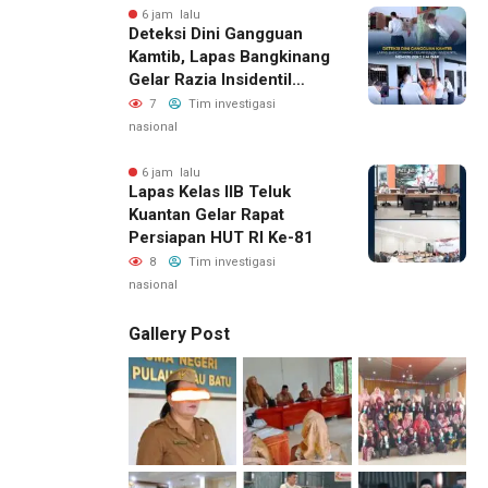
6 jam lalu
Deteksi Dini Gangguan
Kamtib, Lapas Bangkinang
Gelar Razia Insidentil
Menuju Zero Halinar
7
Tim investigasi
nasional
6 jam lalu
Lapas Kelas IIB Teluk
Kuantan Gelar Rapat
Persiapan HUT RI Ke-81
8
Tim investigasi
nasional
Gallery Post