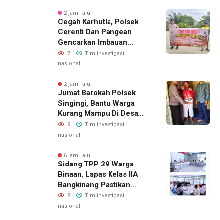
Lingkungan
2 jam lalu
Cegah Karhutla, Polsek
Cerenti Dan Pangean
Gencarkan Imbauan
Kepada Masyarakat
7
Tim investigasi
nasional
2 jam lalu
Jumat Barokah Polsek
Singingi, Bantu Warga
Kurang Mampu Di Desa
Sungai Kuning
9
Tim investigasi
nasional
6 jam lalu
Sidang TPP 29 Warga
Binaan, Lapas Kelas IIA
Bangkinang Pastikan
Layanan Integrasi Gratis
8
Tim investigasi
Dan Transparan
nasional