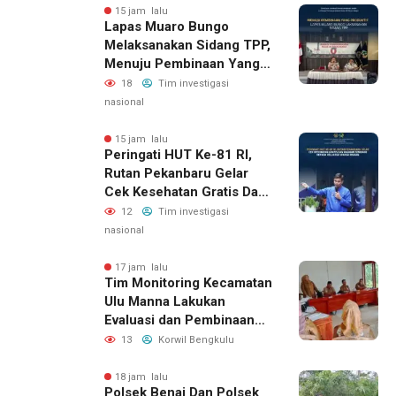
Republik Indonesia Ke-81
15 jam lalu
Lapas Muaro Bungo
Melaksanakan Sidang TPP,
Menuju Pembinaan Yang
Produktif
18
Tim investigasi
nasional
15 jam lalu
Peringati HUT Ke-81 RI,
Rutan Pekanbaru Gelar
Cek Kesehatan Gratis Dan
Bagikan Sembako Kepada
12
Tim investigasi
Keluarga Warga Binaan
nasional
17 jam lalu
Tim Monitoring Kecamatan
Ulu Manna Lakukan
Evaluasi dan Pembinaan
APBDesa 2026 di Desa
13
Korwil Bengkulu
Merambung
18 jam lalu
Polsek Benai Dan Polsek