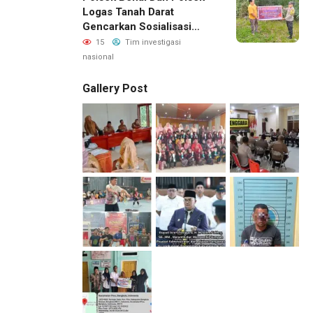
Logas Tanah Darat
Gencarkan Sosialisasi
Karhutla, Kapolres
15
Tim investigasi
Kuansing Ajak Masyarakat
nasional
Cegah Kebakaran Sejak
Dini
Gallery Post