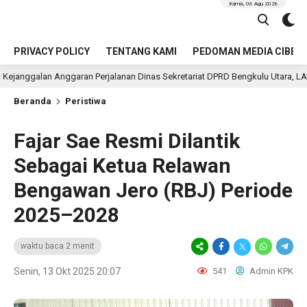
Kamis, 06 Agu 2026
PRIVACY POLICY
TENTANG KAMI
PEDOMAN MEDIA CIBER
ggaran Perjalanan Dinas Sekretariat DPRD Bengkulu Utara, LAKI Minta APH U
Beranda
Peristiwa
Fajar Sae Resmi Dilantik
Sebagai Ketua Relawan
Bengawan Jero (RBJ) Periode
2025–2028
waktu baca 2 menit
Senin, 13 Okt 2025 20:07
541
Admin KPK