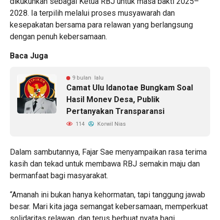
dikukuhkan sebagai Ketua RBJ untuk masa bakti 2025–
2028. Ia terpilih melalui proses musyawarah dan
kesepakatan bersama para relawan yang berlangsung
dengan penuh kebersamaan.
Baca Juga
9 bulan lalu
Camat Ulu Idanotae Bungkam Soal
Hasil Monev Desa, Publik
Pertanyakan Transparansi
114
Korwil Nias
Dalam sambutannya, Fajar Sae menyampaikan rasa terima
kasih dan tekad untuk membawa RBJ semakin maju dan
bermanfaat bagi masyarakat.
“Amanah ini bukan hanya kehormatan, tapi tanggung jawab
besar. Mari kita jaga semangat kebersamaan, memperkuat
solidaritas relawan, dan terus berbuat nyata bagi