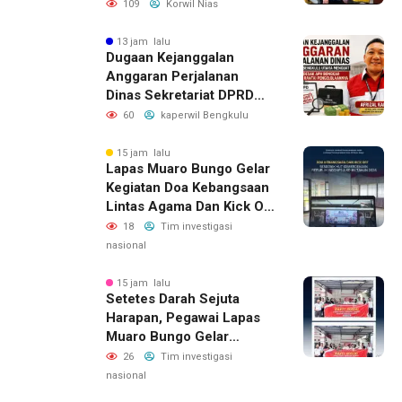
Ada Kendala Administrasi
109
Korwil Nias
13 jam lalu
Dugaan Kejanggalan
Anggaran Perjalanan
Dinas Sekretariat DPRD
Bengkulu Utara, LAKI
60
kaperwil Bengkulu
Minta APH Usut Rantai
Pengelolaannya
15 jam lalu
Lapas Muaro Bungo Gelar
Kegiatan Doa Kebangsaan
Lintas Agama Dan Kick Off
Semarak HUT RI Ke-81
18
Tim investigasi
Kemerdekaan Republik
nasional
Indonesia Tahun 2026
15 jam lalu
Setetes Darah Sejuta
Harapan, Pegawai Lapas
Muaro Bungo Gelar
Kegiatan Bakti Sosial
26
Tim investigasi
Donor Darah Dalam
nasional
Rangka Hari Kemerdekaan