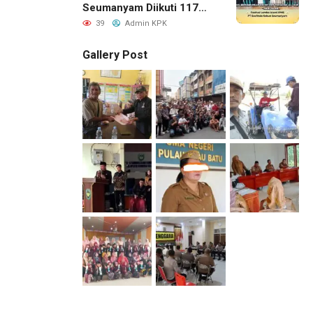
Seumanyam Diikuti 117
Pelajar, H. Ricky Dorong
39
Admin KPK
Generasi Qur’ani
Berprestasi
Gallery Post