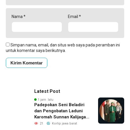
Nama
*
Email
*
Simpan nama, email, dan situs web saya pada peramban ini
untuk komentar saya berikutnya.
Latest Post
1 jam lalu
Padepokan Seni Beladiri
dan Pengobatan Laduni
Karomah Sunnan Kalijaga
Buka Ijazah Ilmu Laduni
21
Korlip jawa barat
Beladiri