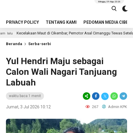
Minggu, 09 Agu 2026
PRIVACY POLICY
TENTANG KAMI
PEDOMAN MEDIA CIBER
akaan Maut di Cikembar, Pemotor Asal Cimanggu Tewas Setelah Terpental M
Beranda
Serba-serbi
Yul Hendri Maju sebagai
Calon Wali Nagari Tanjuang
Labuah
waktu baca 1 menit
Jumat, 3 Jul 2026 10:12
267
Admin KPK