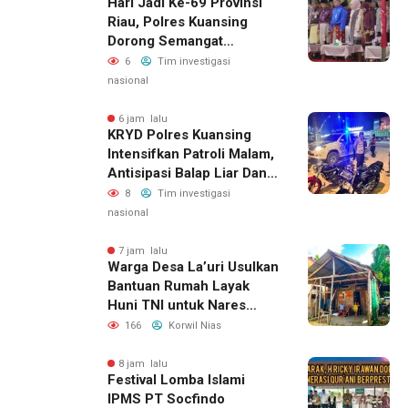
Hari Jadi Ke-69 Provinsi
Riau, Polres Kuansing
Dorong Semangat
Bersama Jaga Lingkungan
6
Tim investigasi
Dan Marwah Bumi Melayu
nasional
6 jam lalu
KRYD Polres Kuansing
Intensifkan Patroli Malam,
Antisipasi Balap Liar Dan
Gangguan Kamtibmas
8
Tim investigasi
nasional
7 jam lalu
Warga Desa La’uri Usulkan
Bantuan Rumah Layak
Huni TNI untuk Nares
Zandroto
166
Korwil Nias
8 jam lalu
Festival Lomba Islami
IPMS PT Socfindo