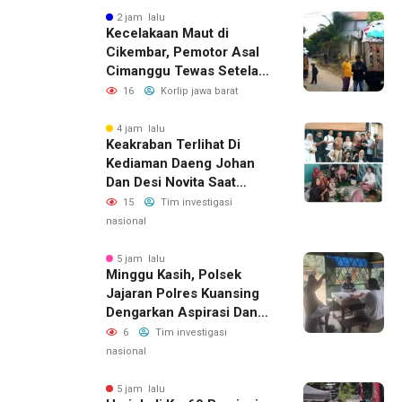
2 jam lalu
Kecelakaan Maut di
Cikembar, Pemotor Asal
Cimanggu Tewas Setelah
Terpental Masuk Kolong
16
Korlip jawa barat
Mobil Pengangkut Sampah
4 jam lalu
Keakraban Terlihat Di
Kediaman Daeng Johan
Dan Desi Novita Saat
Puluhan Awak Media Hadir
15
Tim investigasi
Dalam Rangka Acara Rutin
nasional
Grup Info Lalu Lintas
Sekaligus Doa Syukuran
5 jam lalu
Minggu Kasih, Polsek
Menempati Rumah Baru
Jajaran Polres Kuansing
Dengarkan Aspirasi Dan
Keluhan Masyarakat
6
Tim investigasi
nasional
5 jam lalu