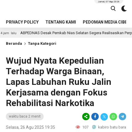
Jumat, 07 Agu 2026
PRIVACY POLICY
TENTANG KAMI
PEDOMAN MEDIA CIBER
ABPEDNAS Desak Pemkab Nias Selatan Segera Realisasikan Perpanjangan Ma
Beranda
Tanpa Kategori
Wujud Nyata Kepedulian
Terhadap Warga Binaan,
Lapas Labuhan Ruku Jalin
Kerjasama dengan Fokus
Rehabilitasi Narkotika
waktu baca 2 menit
Selasa, 26 Agu 2025 19:35
107
kabiro batu bara