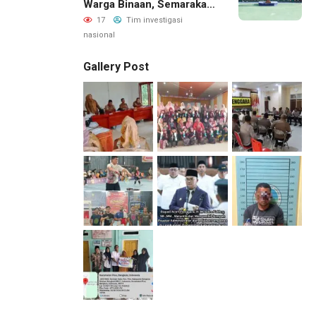
Warga Binaan, Semarakan
HUT RI Ke-81
17
Tim investigasi
nasional
Gallery Post