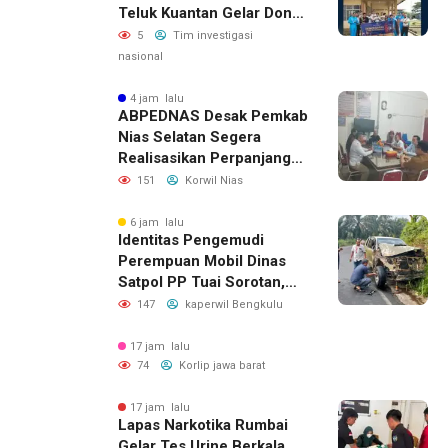
Teluk Kuantan Gelar Donor
Darah
5
Tim investigasi
nasional
4 jam lalu
ABPEDNAS Desak Pemkab
Nias Selatan Segera
Realisasikan Perpanjangan
Masa Jabatan BPD, Soroti
151
Korwil Nias
Kepastian Hukum hingga
Kesejahteraan Anggota
6 jam lalu
Identitas Pengemudi
Perempuan Mobil Dinas
Satpol PP Tuai Sorotan,
Publik Pertanyakan Izin
147
kaperwil Bengkulu
Penggunaan
17 jam lalu
74
Korlip jawa barat
17 jam lalu
Lapas Narkotika Rumbai
Gelar Tes Urine Berkala,