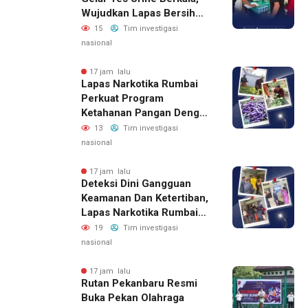
Wujudkan Lapas Bersih
Dari Narkoba
15
Tim investigasi
nasional
17 jam lalu
Lapas Narkotika Rumbai
Perkuat Program
Ketahanan Pangan Dengan
Memanen Terong
13
Tim investigasi
nasional
17 jam lalu
Deteksi Dini Gangguan
Keamanan Dan Ketertiban,
Lapas Narkotika Rumbai
Gelar Razia Rutin Blok
19
Tim investigasi
Hunian
nasional
17 jam lalu
Rutan Pekanbaru Resmi
Buka Pekan Olahraga