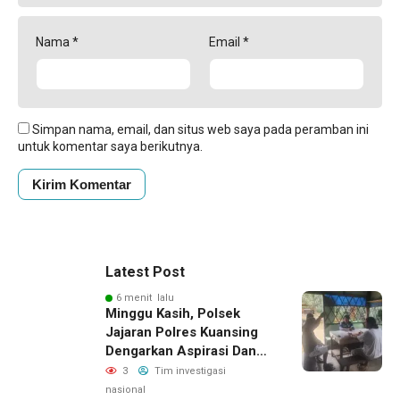
Nama
*
Email
*
Simpan nama, email, dan situs web saya pada peramban ini
untuk komentar saya berikutnya.
Latest Post
6 menit lalu
Minggu Kasih, Polsek
Jajaran Polres Kuansing
Dengarkan Aspirasi Dan
Keluhan Masyarakat
3
Tim investigasi
nasional