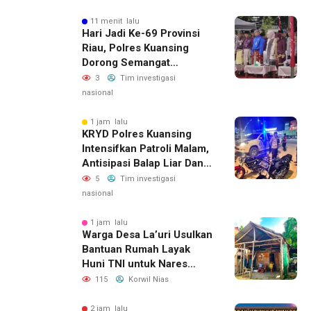
11 menit lalu
Hari Jadi Ke-69 Provinsi
Riau, Polres Kuansing
Dorong Semangat
Bersama Jaga Lingkungan
3
Tim investigasi
Dan Marwah Bumi Melayu
nasional
1 jam lalu
KRYD Polres Kuansing
Intensifkan Patroli Malam,
Antisipasi Balap Liar Dan
Gangguan Kamtibmas
5
Tim investigasi
nasional
1 jam lalu
Warga Desa La’uri Usulkan
Bantuan Rumah Layak
Huni TNI untuk Nares
Zandroto
115
Korwil Nias
2 jam lalu