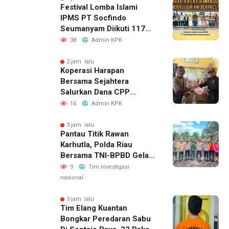
Festival Lomba Islami
IPMS PT Socfindo
Seumanyam Diikuti 117
Pelajar, H. Ricky Dorong
38
Admin KPK
Generasi Qur’ani
Berprestasi
2 jam lalu
Koperasi Harapan
Bersama Sejahtera
Salurkan Dana CPP
kepada 143 Calon Petani
16
Admin KPK
Plasma, Sinergi Bersama
PT WIN Terus Diperkuat
3 jam lalu
Pantau Titik Rawan
Karhutla, Polda Riau
Bersama TNI-BPBD Gelar
Patroli Udara Dan Darat
9
Tim investigasi
nasional
3 jam lalu
Tim Elang Kuantan
Bongkar Peredaran Sabu