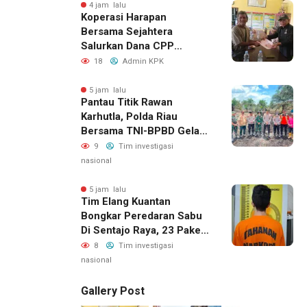
Berprestasi
4 jam lalu
Koperasi Harapan
Bersama Sejahtera
Salurkan Dana CPP
kepada 143 Calon Petani
18
Admin KPK
Plasma, Sinergi Bersama
PT WIN Terus Diperkuat
5 jam lalu
Pantau Titik Rawan
Karhutla, Polda Riau
Bersama TNI-BPBD Gelar
Patroli Udara Dan Darat
9
Tim investigasi
nasional
5 jam lalu
Tim Elang Kuantan
Bongkar Peredaran Sabu
Di Sentajo Raya, 23 Paket
Diamankan
8
Tim investigasi
nasional
Gallery Post