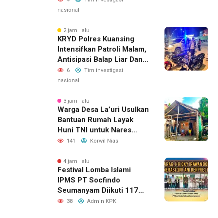
Dan Marwah Bumi Melayu
nasional
2 jam lalu
KRYD Polres Kuansing
Intensifkan Patroli Malam,
Antisipasi Balap Liar Dan
Gangguan Kamtibmas
6
Tim investigasi
nasional
3 jam lalu
Warga Desa La’uri Usulkan
Bantuan Rumah Layak
Huni TNI untuk Nares
Zandroto
141
Korwil Nias
4 jam lalu
Festival Lomba Islami
IPMS PT Socfindo
Seumanyam Diikuti 117
Pelajar, H. Ricky Dorong
38
Admin KPK
Generasi Qur’ani