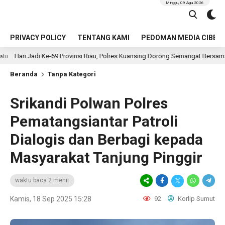
Minggu, 09 Agu 2026
PRIVACY POLICY
TENTANG KAMI
PEDOMAN MEDIA CIBER
i Ke-69 Provinsi Riau, Polres Kuansing Dorong Semangat Bersama Jaga Ling
Beranda
Tanpa Kategori
Srikandi Polwan Polres
Pematangsiantar Patroli
Dialogis dan Berbagi kepada
Masyarakat Tanjung Pinggir
waktu baca 2 menit
Kamis, 18 Sep 2025 15:28
92
Korlip Sumut