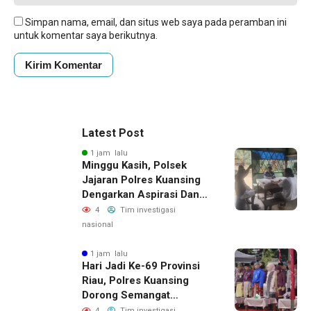
Simpan nama, email, dan situs web saya pada peramban ini
untuk komentar saya berikutnya.
Latest Post
1 jam lalu
Minggu Kasih, Polsek
Jajaran Polres Kuansing
Dengarkan Aspirasi Dan
Keluhan Masyarakat
4
Tim investigasi
nasional
1 jam lalu
Hari Jadi Ke-69 Provinsi
Riau, Polres Kuansing
Dorong Semangat
Bersama Jaga Lingkungan
4
Tim investigasi