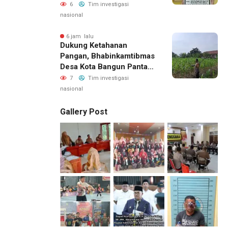
Perhentian Raja
6
Tim investigasi
nasional
6 jam lalu
Dukung Ketahanan
Pangan, Bhabinkamtibmas
Desa Kota Bangun Pantau
Perkembangan Tanaman
7
Tim investigasi
Jagung Milik Desa
nasional
Gallery Post