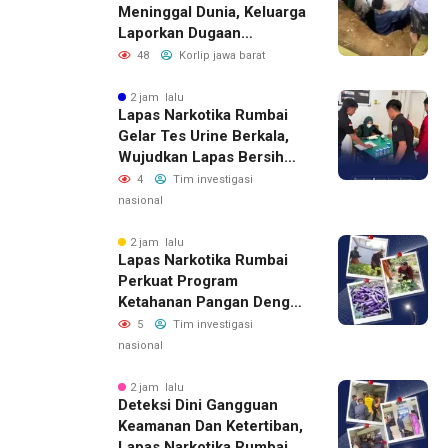
Meninggal Dunia, Keluarga
Laporkan Dugaan
Tindakan Oknum Debt
48
Korlip jawa barat
Collector Terkait Mobil
yang Digadaikan
2 jam lalu
Lapas Narkotika Rumbai
Gelar Tes Urine Berkala,
Wujudkan Lapas Bersih
Dari Narkoba
4
Tim investigasi
nasional
2 jam lalu
Lapas Narkotika Rumbai
Perkuat Program
Ketahanan Pangan Dengan
Memanen Terong
5
Tim investigasi
nasional
2 jam lalu
Deteksi Dini Gangguan
Keamanan Dan Ketertiban,
Lapas Narkotika Rumbai