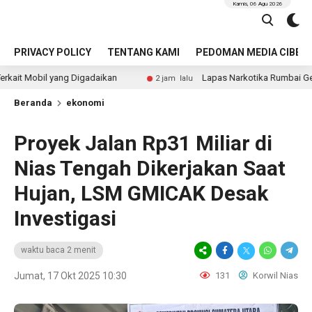
Kamis, 06 Agu 2026
PRIVACY POLICY
TENTANG KAMI
PEDOMAN MEDIA CIBER
ang Digadaikan
Lapas Narkotika Rumbai Gelar Tes Urine B
2 jam lalu
Beranda
ekonomi
Proyek Jalan Rp31 Miliar di
Nias Tengah Dikerjakan Saat
Hujan, LSM GMICAK Desak
Investigasi
waktu baca 2 menit
Jumat, 17 Okt 2025 10:30
131
Korwil Nias