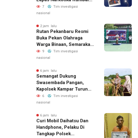
Gelar Razia Rutin Blok
7
Tim investigasi
Hunian
nasional
2 jam lalu
Rutan Pekanbaru Resmi
Buka Pekan Olahraga
Warga Binaan, Semarakan
HUT RI Ke-81
9
Tim investigasi
nasional
6 jam lalu
Semangat Dukung
Swasembada Pangan,
Kapolsek Kampar Turun
Langsung Panen Jagung
6
Tim investigasi
Di Sendayan
nasional
6 jam lalu
Curi Mobil Daihatsu Dan
Handphone, Pelaku Di
Tangkap Polsek