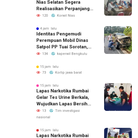
Nias Selatan Segera
Realisasikan Perpanjangan
Masa Jabatan BPD, Soroti
120
Korwil Nias
Kepastian Hukum hingga
Kesejahteraan Anggota
4 jam lalu
Identitas Pengemudi
Perempuan Mobil Dinas
Satpol PP Tuai Sorotan,
Publik Pertanyakan Izin
134
kaperwil Bengkulu
Penggunaan
15 jam lalu
73
Korlip jawa barat
15 jam lalu
Lapas Narkotika Rumbai
Gelar Tes Urine Berkala,
Wujudkan Lapas Bersih
Dari Narkoba
13
Tim investigasi
nasional
15 jam lalu
Lapas Narkotika Rumbai