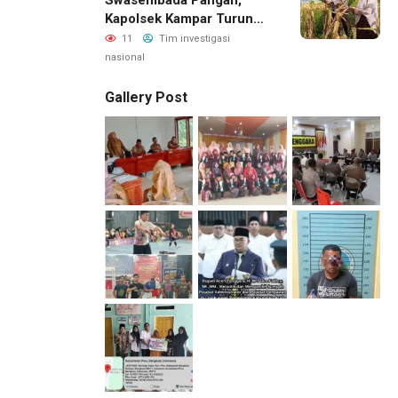
Swasembada Pangan,
Kapolsek Kampar Turun
Langsung Panen Jagung
11
Tim investigasi
Di Sendayan
nasional
Gallery Post