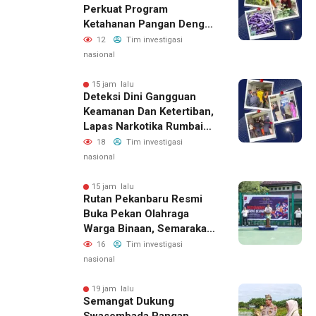
Perkuat Program
Ketahanan Pangan Dengan
Memanen Terong
12
Tim investigasi
nasional
15 jam lalu
Deteksi Dini Gangguan
Keamanan Dan Ketertiban,
Lapas Narkotika Rumbai
Gelar Razia Rutin Blok
18
Tim investigasi
Hunian
nasional
15 jam lalu
Rutan Pekanbaru Resmi
Buka Pekan Olahraga
Warga Binaan, Semarakan
HUT RI Ke-81
16
Tim investigasi
nasional
19 jam lalu
Semangat Dukung