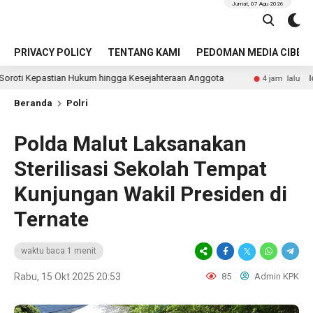
Jumat, 07 Agu 2026
PRIVACY POLICY
TENTANG KAMI
PEDOMAN MEDIA CIBER
tian Hukum hingga Kesejahteraan Anggota
Identitas Pen
4 jam lalu
Beranda
Polri
Polda Malut Laksanakan
Sterilisasi Sekolah Tempat
Kunjungan Wakil Presiden di
Ternate
waktu baca 1 menit
Rabu, 15 Okt 2025 20:53
85
Admin KPK