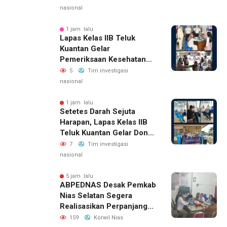
nasional
1 jam lalu
Lapas Kelas IIB Teluk
Kuantan Gelar
Pemeriksaan Kesehatan
Gratis Bagi Keluarga
5
Tim investigasi
Warga Binaan Dan
nasional
Masyarakat Sekitar
1 jam lalu
Setetes Darah Sejuta
Harapan, Lapas Kelas IIB
Teluk Kuantan Gelar Donor
Darah
7
Tim investigasi
nasional
5 jam lalu
ABPEDNAS Desak Pemkab
Nias Selatan Segera
Realisasikan Perpanjangan
Masa Jabatan BPD, Soroti
159
Korwil Nias