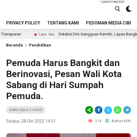
Jumat, 07 Agu 2026
PRIVACY POLICY
TENTANG KAMI
PEDOMAN MEDIA CIBER
Deteksi Dini Gangguan Kamtib, Lapas Bangkinang Gelar Raz
1 jam lalu
Beranda
Pendidikan
Pemuda Harus Bangkit dan
Berinovasi, Pesan Wali Kota
Sabang di Hari Sumpah
Pemuda.
waktu baca 2 menit
Selasa, 28 Okt 2025 14:01
114
Admin KPK