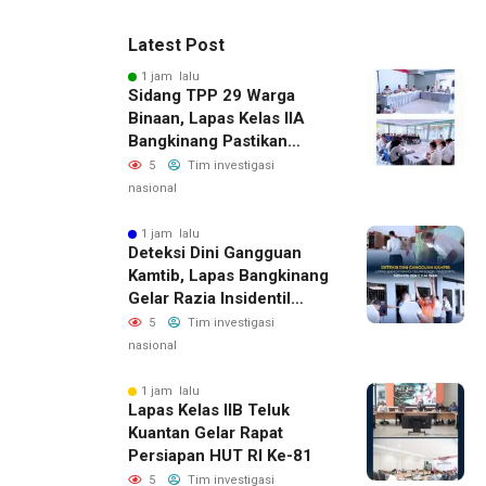
Latest Post
1 jam lalu
Sidang TPP 29 Warga
Binaan, Lapas Kelas IIA
Bangkinang Pastikan
Layanan Integrasi Gratis
5
Tim investigasi
Dan Transparan
nasional
1 jam lalu
Deteksi Dini Gangguan
Kamtib, Lapas Bangkinang
Gelar Razia Insidentil
Menuju Zero Halinar
5
Tim investigasi
nasional
1 jam lalu
Lapas Kelas IIB Teluk
Kuantan Gelar Rapat
Persiapan HUT RI Ke-81
5
Tim investigasi