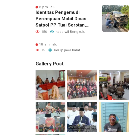
Kepastian Hukum hingga
Kesejahteraan Anggota
8 jam lalu
Identitas Pengemudi
Perempuan Mobil Dinas
Satpol PP Tuai Sorotan,
Publik Pertanyakan Izin
156
kaperwil Bengkulu
Penggunaan
18 jam lalu
75
Korlip jawa barat
Gallery Post