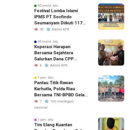
42 menit lalu
Festival Lomba Islami
IPMS PT Socfindo
Seumanyam Diikuti 117
Pelajar, H. Ricky Dorong
30
Admin KPK
Generasi Qur’ani
Berprestasi
49 menit lalu
Koperasi Harapan
Bersama Sejahtera
Salurkan Dana CPP
kepada 143 Calon Petani
6
Admin KPK
Plasma, Sinergi Bersama
PT WIN Terus Diperkuat
1 jam lalu
Pantau Titik Rawan
Karhutla, Polda Riau
Bersama TNI-BPBD Gelar
Patroli Udara Dan Darat
7
Tim investigasi
nasional
1 jam lalu
Tim Elang Kuantan