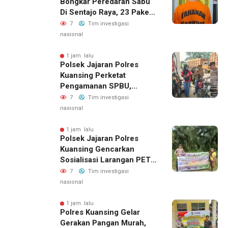
Bongkar Peredaran Sabu
Di Sentajo Raya, 23 Paket
Diamankan
7
Tim investigasi
nasional
1 jam lalu
Polsek Jajaran Polres
Kuansing Perketat
Pengamanan SPBU,
Antisipasi Antrean Dan
7
Tim investigasi
Penyelewengan BBM
nasional
Bersubsidi
1 jam lalu
Polsek Jajaran Polres
Kuansing Gencarkan
Sosialisasi Larangan PETI,
Jaga Lingkungan Dan
7
Tim investigasi
Masa Depan Generasi
nasional
1 jam lalu
Polres Kuansing Gelar
Gerakan Pangan Murah,