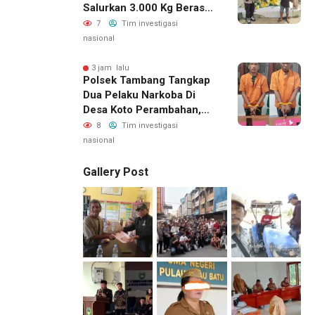
Salurkan 3.000 Kg Beras
SPHP Untuk Masyarakat
7
Tim investigasi
nasional
3 jam lalu
Polsek Tambang Tangkap
Dua Pelaku Narkoba Di
Desa Koto Perambahan,
Sita Puluhan Sabu-Sabu
8
Tim investigasi
Siap Edar
nasional
Gallery Post