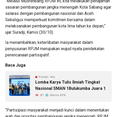
“Melalui Musrenbang RPJM ini, kita melakukan penajaman
sasaran pembangunan jangka menengah Kota Sabang agar
selaras dengan pembangunan nasional dan Aceh.
Sekaligus memperkuat komitmen bersama dalam
melaksanakan pembangunan kota lima tahun ke depan,”
ujar Suradji, Kamis (30/10).
Ia menambahkan, keterlibatan masyarakat dalam
penyusunan RPJM merupakan wujud nyata pendekatan
perencanaan partisipatif.
Baca Juga
9 bulan lalu
Lomba Karya Tulis Ilmiah Tingkat
Nasional SMAN 1Bulukumba Juara 1
87
Admin KPK
“Partisipasi masyarakat menjadi kunci dalam menentukan
arah dan prioritas pembangunan jangka menengah. RPJM