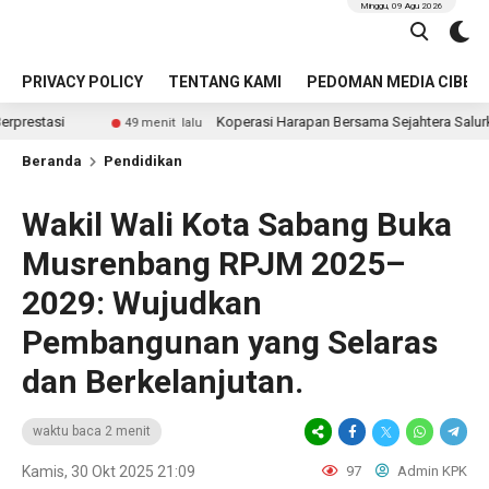
Minggu, 09 Agu 2026
PRIVACY POLICY
TENTANG KAMI
PEDOMAN MEDIA CIBER
Koperasi Harapan Bersama Sejahtera Salurkan Dana CPP kep
49 menit lalu
Beranda
Pendidikan
Wakil Wali Kota Sabang Buka
Musrenbang RPJM 2025–
2029: Wujudkan
Pembangunan yang Selaras
dan Berkelanjutan.
waktu baca 2 menit
Kamis, 30 Okt 2025 21:09
97
Admin KPK