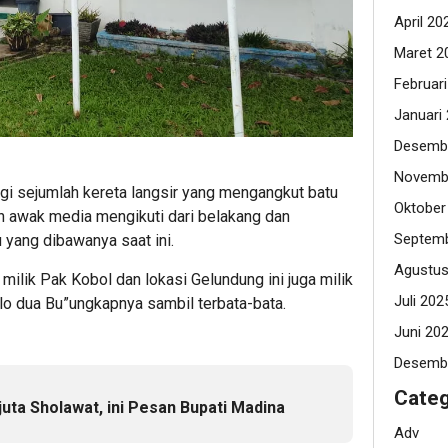
April 20
Maret 2
Februar
Januari
Desemb
Novemb
agi sejumlah kereta langsir yang mengangkut batu
Oktober
 awak media mengikuti dari belakang dan
Septemb
yang dibawanya saat ini.
Agustus
 milik Pak Kobol dan lokasi Gelundung ini juga milik
Juli 202
kilo dua Bu”ungkapnya sambil terbata-bata.
Juni 20
Desemb
Categ
juta Sholawat, ini Pesan Bupati Madina
Adv