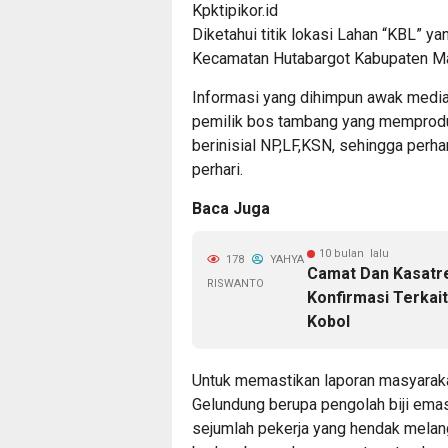
Kpktipikor.id
Diketahui titik lokasi Lahan “KBL” yan
Kecamatan Hutabargot Kabupaten Man
Informasi yang dihimpun awak media,
pemilik bos tambang yang memprodu
berinisial NP,LF,KSN, sehingga perha
perhari.
Baca Juga
10 bulan lalu
178
YAHYA
Camat Dan Kasatre
RISWANTO
Konfirmasi Terkai
Kobol
Untuk memastikan laporan masyarak
Gelundung berupa pengolah biji emas 
sejumlah pekerja yang hendak melan