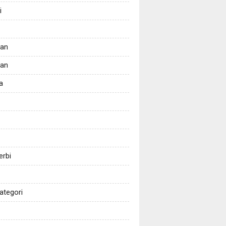
i
tan
kan
a
erbi
ategori