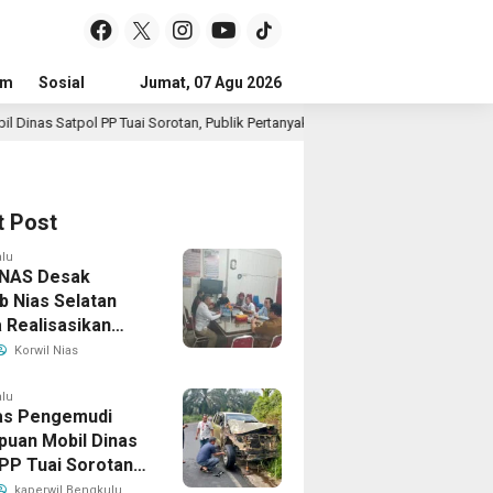
um
Sosial
Pendidikan
Jumat, 07 Agu 2026
Politik
Serba-serbi
Peristiwa
Sorotan, Publik Pertanyakan Izin Penggunaan
14 jam lalu
t Post
alu
NAS Desak
 Nias Selatan
 Realisasikan
jangan Masa
Korwil Nias
n BPD, Soroti
ian Hukum hingga
alu
tas Pengemudi
hteraan Anggota
uan Mobil Dinas
 PP Tuai Sorotan,
Pertanyakan Izin
kaperwil Bengkulu