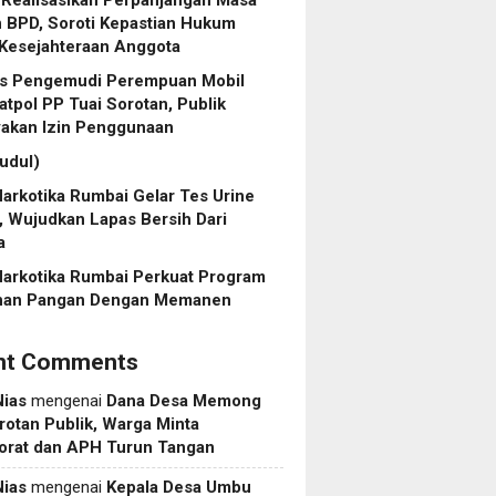
 BPD, Soroti Kepastian Hukum
 Kesejahteraan Anggota
tas Pengemudi Perempuan Mobil
atpol PP Tuai Sorotan, Publik
yakan Izin Penggunaan
judul)
arkotika Rumbai Gelar Tes Urine
, Wujudkan Lapas Bersih Dari
a
Narkotika Rumbai Perkuat Program
nan Pangan Dengan Memanen
nt Comments
Nias
mengenai
Dana Desa Memong
rotan Publik, Warga Minta
torat dan APH Turun Tangan
Nias
mengenai
Kepala Desa Umbu