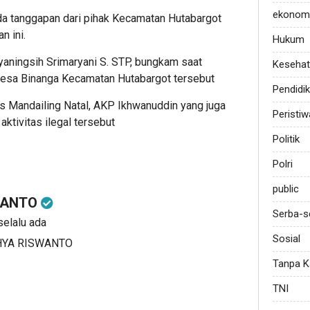
ekonom
ada tanggapan dari pihak Kecamatan Hutabargot
n ini.
Hukum
aningsih Srimaryani S. STP, bungkam saat
Keseha
i desa Binanga Kecamatan Hutabargot tersebut
Pendidi
 Mandailing Natal, AKP Ikhwanuddin yang juga
Peristiw
ktivitas ilegal tersebut
Politik
Polri
public
WANTO
Serba-s
selalu ada
Sosial
YAHYA RISWANTO
Tanpa K
TNI