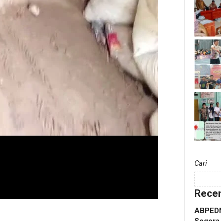
Cari
Recen
ABPEDN
Segera