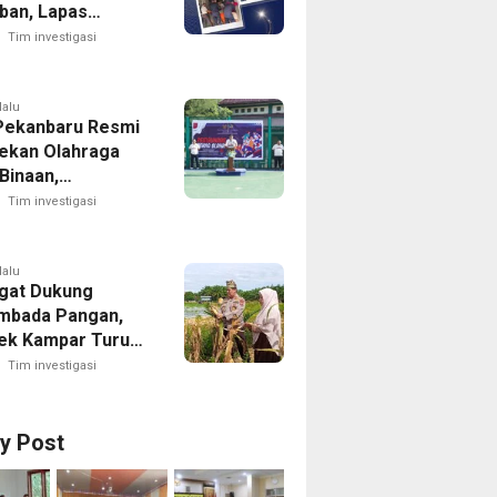
iban, Lapas
ika Rumbai Gelar
Tim investigasi
utin Blok Hunian
lalu
Pekanbaru Resmi
ekan Olahraga
Binaan,
kan HUT RI Ke-81
Tim investigasi
lalu
gat Dukung
mbada Pangan,
ek Kampar Turun
ng Panen Jagung
Tim investigasi
dayan
ry Post