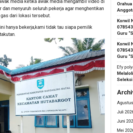
awak media ketika awak media mengambil video di
Orahua
ar dan menyuruh seluruh pekerja agar menghentikan
Anggot
gas dari lokasi tersebut.
Korwil 
078543 
ini hanya bekerja,kami tidak tau siapa pemilik
Guru “
takutan.
Korwil 
078543 
Guru “
Efy pol
Melalol
Seleks
Archi
Agustus
Juli 202
Juni 20
Mei 202