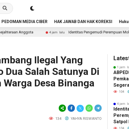
PEDOMAN MEDIA CIBER
HAK JAWAB DAN HAK KOREKSI
Huk
Identitas Pengemudi Perempuan Mobil Dinas Satpol PP Tuai 
4 jam lalu
ambang Ilegal Yang
Lates
1 jam l
lo Dua Salah Satunya Di
ABPED
Pemkab
 Warga Desa Binanga
Segera
Perpan
104
Jabata
Kepast
4 jam l
Identi
Keseja
Peremp
134
YAHYA RISWANTO
Satpol
Publik 
134