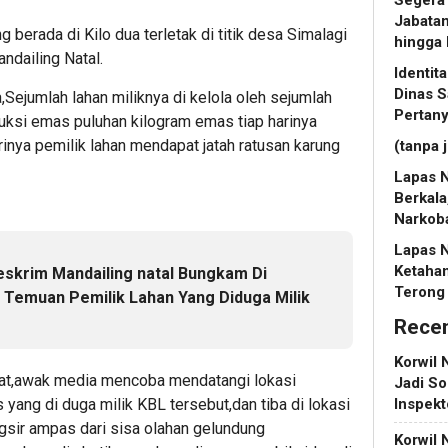
Jabatan
g berada di Kilo dua terletak di titik desa Simalagi
hingga
dailing Natal.
Identi
Dinas S
Sejumlah lahan miliknya di kelola oleh sejumlah
Pertan
ksi emas puluhan kilogram emas tiap harinya
rinya pemilik lahan mendapat jatah ratusan karung
(tanpa 
Lapas N
Berkala
Narkob
Lapas 
Ketaha
skrim Mandailing natal Bungkam Di
Terong
t Temuan Pemilik Lahan Yang Diduga Milik
Rece
Korwil 
at,awak media mencoba mendatangi lokasi
Jadi So
Inspek
yang di duga milik KBL tersebut,dan tiba di lokasi
gsir ampas dari sisa olahan gelundung
Korwil 