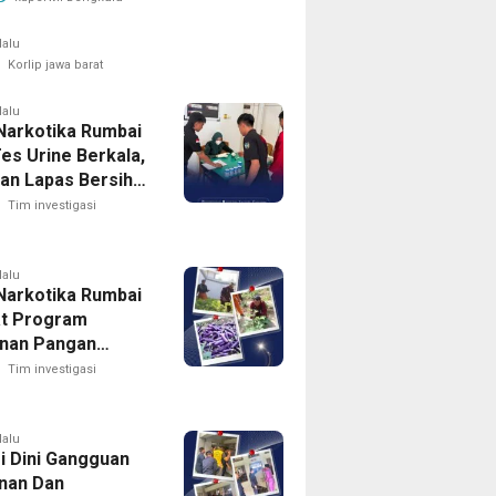
Penggunaan
lalu
Korlip jawa barat
lalu
Narkotika Rumbai
es Urine Berkala,
an Lapas Bersih
arkoba
Tim investigasi
lalu
Narkotika Rumbai
t Program
nan Pangan
n Memanen
Tim investigasi
g
lalu
i Dini Gangguan
nan Dan