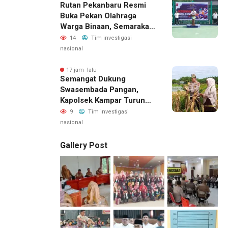
Rutan Pekanbaru Resmi
Buka Pekan Olahraga
Warga Binaan, Semarakan
HUT RI Ke-81
14
Tim investigasi
nasional
17 jam lalu
Semangat Dukung
Swasembada Pangan,
Kapolsek Kampar Turun
Langsung Panen Jagung
9
Tim investigasi
Di Sendayan
nasional
Gallery Post