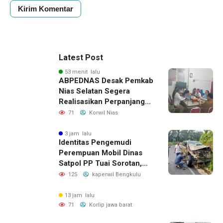
Latest Post
53 menit lalu
ABPEDNAS Desak Pemkab
Nias Selatan Segera
Realisasikan Perpanjangan
Masa Jabatan BPD, Soroti
71
Korwil Nias
Kepastian Hukum hingga
Kesejahteraan Anggota
3 jam lalu
Identitas Pengemudi
Perempuan Mobil Dinas
Satpol PP Tuai Sorotan,
Publik Pertanyakan Izin
125
kaperwil Bengkulu
Penggunaan
13 jam lalu
71
Korlip jawa barat