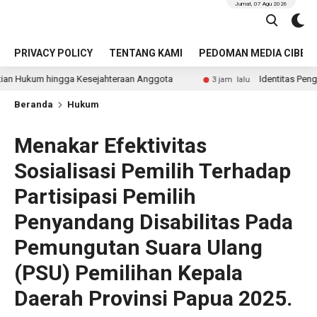
Jumat, 07 Agu 2026
PRIVACY POLICY
TENTANG KAMI
PEDOMAN MEDIA CIBER
a Kesejahteraan Anggota
Identitas Pengemudi Perempuan
3 jam lalu
Beranda
Hukum
Menakar Efektivitas
Sosialisasi Pemilih Terhadap
Partisipasi Pemilih
Penyandang Disabilitas Pada
Pemungutan Suara Ulang
(PSU) Pemilihan Kepala
Daerah Provinsi Papua 2025.