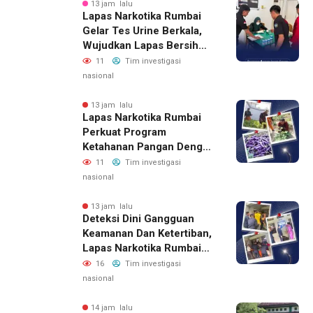
13 jam lalu
Lapas Narkotika Rumbai
Gelar Tes Urine Berkala,
Wujudkan Lapas Bersih
Dari Narkoba
11
Tim investigasi
nasional
13 jam lalu
Lapas Narkotika Rumbai
Perkuat Program
Ketahanan Pangan Dengan
Memanen Terong
11
Tim investigasi
nasional
13 jam lalu
Deteksi Dini Gangguan
Keamanan Dan Ketertiban,
Lapas Narkotika Rumbai
Gelar Razia Rutin Blok
16
Tim investigasi
Hunian
nasional
14 jam lalu