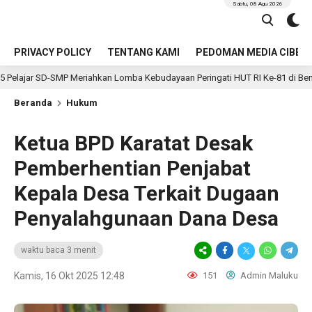
Sabtu, 08 Agu 2026
PRIVACY POLICY
TENTANG KAMI
PEDOMAN MEDIA CIBER
riahkan Lomba Kebudayaan Peringati HUT RI Ke-81 di Bengkulu Selatan
Beranda
Hukum
Ketua BPD Karatat Desak
Pemberhentian Penjabat
Kepala Desa Terkait Dugaan
Penyalahgunaan Dana Desa
waktu baca 3 menit
Kamis, 16 Okt 2025 12:48
151
Admin Maluku