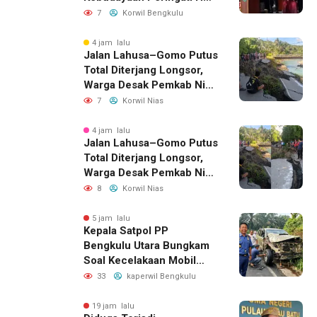
RI Ke-81 di Bengkulu
7
Korwil Bengkulu
Selatan
4 jam lalu
Jalan Lahusa–Gomo Putus
Total Diterjang Longsor,
Warga Desak Pemkab Nias
Selatan Bergerak Cepat
7
Korwil Nias
4 jam lalu
Jalan Lahusa–Gomo Putus
Total Diterjang Longsor,
Warga Desak Pemkab Nias
Selatan Bergerak Cepat
8
Korwil Nias
5 jam lalu
Kepala Satpol PP
Bengkulu Utara Bungkam
Soal Kecelakaan Mobil
Dinas yang Dikemudikan
33
kaperwil Bengkulu
Perempuan
19 jam lalu