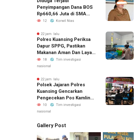
Diduga Terjadi
Penyimpangan Dana BOS
Rp660,66 Juta di SMA
Negeri 1 Pulau-Pulau
12
Korwil Nias
Batu, Sejumlah Pos
Belanja Bernilai Besar Jadi
22 jam lalu
Polres Kuansing Periksa
Sorotan; LSM GEMPUR
Dapur SPPG, Pastikan
Siapkan Laporan ke
Makanan Aman Dan Layak
Kejaksaan
Dikonsumsi
18
Tim investigasi
nasional
22 jam lalu
Polsek Jajaran Polres
Kuansing Gencarkan
Pengecekan Pos Kamling,
Kapolres Ajak Warga Aktif
10
Tim investigasi
Jaga Keamanan
nasional
Lingkungan
Gallery Post