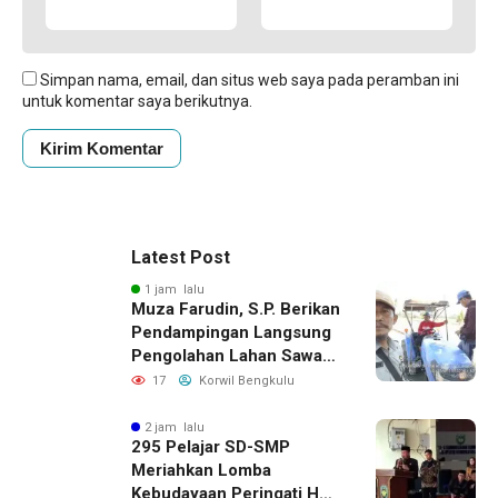
Simpan nama, email, dan situs web saya pada peramban ini
untuk komentar saya berikutnya.
Latest Post
1 jam lalu
Muza Farudin, S.P. Berikan
Pendampingan Langsung
Pengolahan Lahan Sawah
di Seginim
17
Korwil Bengkulu
2 jam lalu
295 Pelajar SD-SMP
Meriahkan Lomba
Kebudayaan Peringati HUT