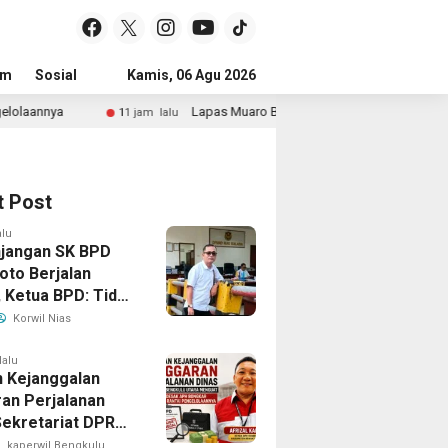
um
Sosial
Pendidikan
Kamis, 06 Agu 2026
Politik
Serba-serbi
Peristiwa
Lapas Muaro Bungo Gelar Kegiatan Doa Kebangsaan Lintas Agama Dan 
lalu
t Post
alu
jangan SK BPD
’oto Berjalan
, Ketua BPD: Tidak
ndala
Korwil Nias
strasi
lalu
 Kejanggalan
an Perjalanan
Sekretariat DPRD
lu Utara, LAKI
kaperwil Bengkulu