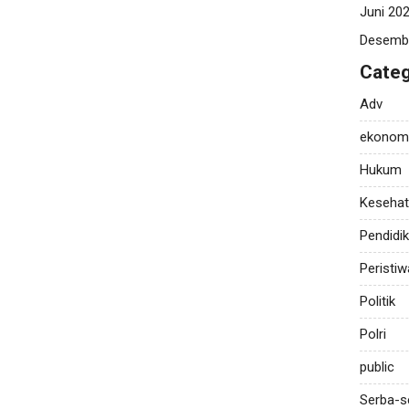
Juni 20
Desemb
Categ
Adv
ekonom
Hukum
Keseha
Pendidi
Peristiw
Politik
Polri
public
Serba-s