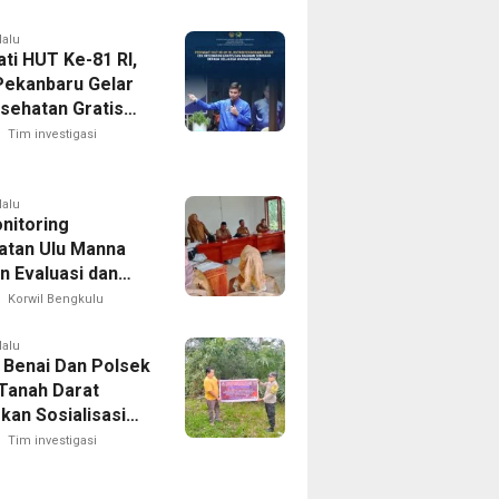
lalu
ti HUT Ke-81 RI,
Pekanbaru Gelar
sehatan Gratis
gikan Sembako
Tim investigasi
 Keluarga Warga
lalu
nitoring
tan Ulu Manna
n Evaluasi dan
naan APBDesa
Korwil Bengkulu
i Desa
bung
lalu
 Benai Dan Polsek
Tanah Darat
kan Sosialisasi
la, Kapolres
Tim investigasi
ng Ajak
akat Cegah