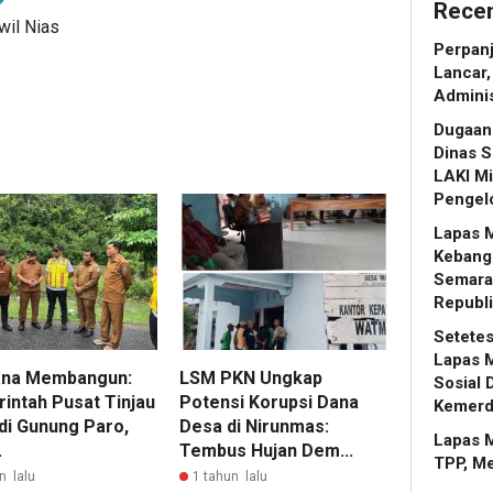
Recen
wil Nias
Perpanj
Lancar,
Adminis
Dugaan
Dinas S
LAKI Mi
Pengel
Lapas 
Kebang
Semara
Republi
Setetes
Lapas M
na Membangun:
LSM PKN Ungkap
Sosial 
intah Pusat Tinjau
Potensi Korupsi Dana
Kemerd
 di Gunung Paro,
Desa di Nirunmas:
Lapas 
.
Tembus Hujan Dem...
TPP, M
n lalu
1 tahun lalu