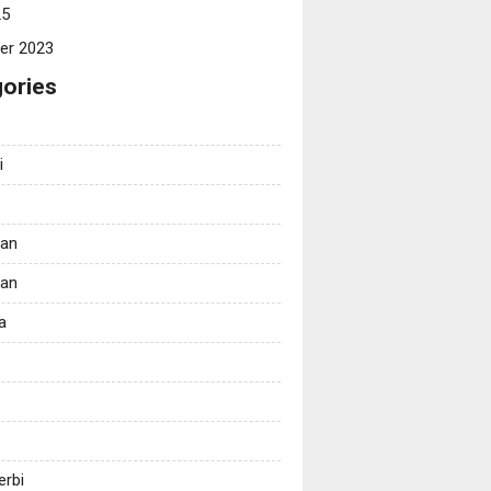
25
er 2023
ories
i
tan
kan
a
erbi