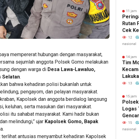
11 jam 
Peringa
Rutan 
Cek Ke
Dan Ba
12
Kepada
nasional
Binaan
paya mempererat hubungan dengan masyarakat,
14 jam 
bersama sejumlah anggota Polsek Gomo melakukan
Tim Mo
gsung dengan warga di
Desa Lawa-Lawaluo,
Kecama
Lakuka
 Selatan
.
Pembi
kkan bahwa kehadiran polisi bukanlah untuk
13
2026 d
pelindung, pengayom, dan pelayan masyarakat.
Meram
15 jam 
kraban, Kapolsek dan anggota berdialog langsung
Polsek
, keluhan, serta masukan dari masyarakat.
Logas 
lisi itu sahabat masyarakat. Kami hadir bukan
Gencar
dan melindungi,” ujar
Kapolsek Gomo, Bapak
Karhut
15
a.
Kuansi
nasional
Masyar
 terlihat antusias menyambut kehadiran Kapolsek