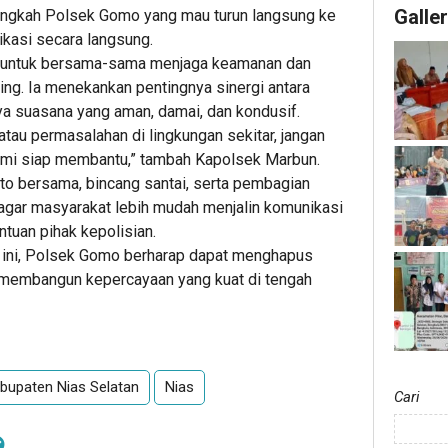
Kebaka
Galle
langkah Polsek Gomo yang mau turun langsung ke
kasi secara langsung.
t untuk bersama-sama menjaga keamanan dan
ing. Ia menekankan pentingnya sinergi antara
ya suasana yang aman, damai, dan kondusif.
atau permasalahan di lingkungan sekitar, jangan
ami siap membantu,” tambah Kapolsek Marbun.
foto bersama, bincang santai, serta pembagian
gar masyarakat lebih mudah menjalin komunikasi
tuan pihak kepolisian.
 ini, Polsek Gomo berharap dapat menghapus
a membangun kepercayaan yang kuat di tengah
bupaten Nias Selatan
Nias
Cari