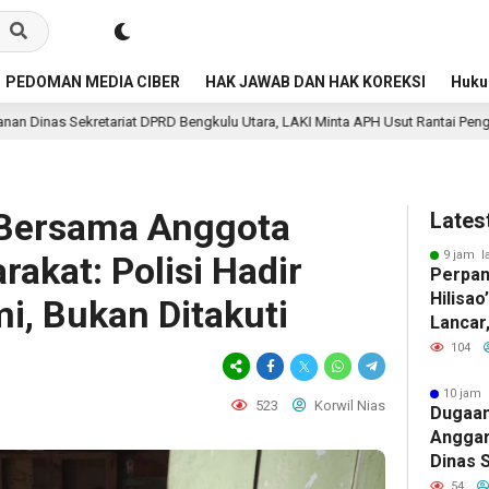
PEDOMAN MEDIA CIBER
HAK JAWAB DAN HAK KOREKSI
Huk
 Bengkulu Utara, LAKI Minta APH Usut Rantai Pengelolaannya
11 jam 
Bersama Anggota
Lates
9 jam l
akat: Polisi Hadir
Perpan
Hilisao
, Bukan Ditakuti
Lancar
Ada Ke
104
Admini
10 jam 
523
Korwil Nias
Dugaan
Anggar
Dinas 
Bengku
54