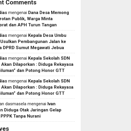
nt Comments
Nias
mengenai
Dana Desa Memong
rotan Publik, Warga Minta
torat dan APH Turun Tangan
Nias
mengenai
Kepala Desa Umbu
 Usulkan Pembangunan Jalan ke
a DPRD Sumut Megawati Jebua
Nias
mengenai
Kepala Sekolah SDN
Akan Dilaporkan : Diduga Rekayasa
Siluman” dan Potong Honor GTT
Nias
mengenai
Kepala Sekolah SDN
Akan Dilaporkan : Diduga Rekayasa
Siluman” dan Potong Honor GTT
yan dasmasela
mengenai
Ivan
in Diduga Otak Jaringan Gelap
i PPPK Tanpa Nurani
ves