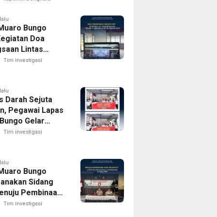
APH Usut Rantai
olaannya
lalu
Muaro Bungo
Kegiatan Doa
saan Lintas
Dan Kick Off
Tim investigasi
k HUT RI Ke-81
ekaan Republik
sia Tahun 2026
lalu
s Darah Sejuta
n, Pegawai Lapas
Bungo Gelar
n Bakti Sosial
Tim investigasi
Darah Dalam
 Hari
ekaan Republik
lalu
Muaro Bungo
sia Ke-81
anakan Sidang
enuju Pembinaan
roduktif
Tim investigasi