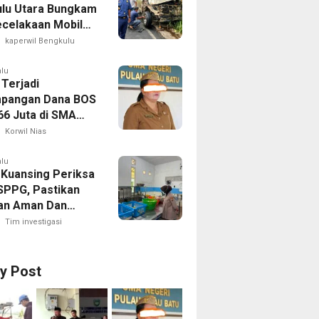
lu Utara Bungkam
ecelakaan Mobil
yang Dikemudikan
kaperwil Bengkulu
puan
alu
 Terjadi
pangan Dana BOS
66 Juta di SMA
 1 Pulau-Pulau
Korwil Nias
Sejumlah Pos
 Bernilai Besar
alu
 Kuansing Periksa
orotan; LSM
SPPG, Pastikan
R Siapkan
an Aman Dan
n ke Kejaksaan
Dikonsumsi
Tim investigasi
ry Post