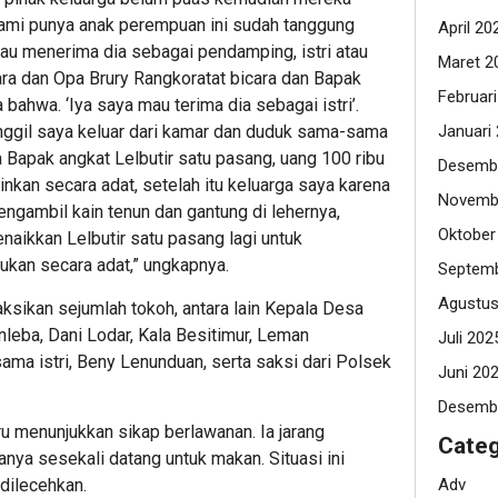
kami punya anak perempuan ini sudah tanggung
April 20
au menerima dia sebagai pendamping, istri atau
Maret 2
ara dan Opa Brury Rangkoratat bicara dan Bapak
Februar
 bahwa. ‘Iya saya mau terima dia sebagai istri’.
Januari
nggil saya keluar dari kamar dan duduk sama-sama
a Bapak angkat Lelbutir satu pasang, uang 100 ribu
Desemb
nkan secara adat, setelah itu keluarga saya karena
Novemb
gambil kain tenun dan gantung di lehernya,
Oktober
naikkan Lelbutir satu pasang lagi untuk
kan secara adat,” ungkapnya.
Septemb
Agustus
aksikan sejumlah tokoh, antara lain Kepala Desa
nleba, Dani Lodar, Kala Besitimur, Leman
Juli 202
ma istri, Beny Lenunduan, serta saksi dari Polsek
Juni 20
Desemb
ru menunjukkan sikap berlawanan. Ia jarang
Categ
nya sesekali datang untuk makan. Situasi ini
Adv
dilecehkan.