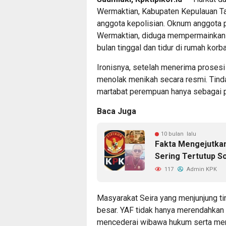
Wermaktian, Kabupaten Kepulauan Ta
anggota kepolisian. Oknum anggota po
Wermaktian, diduga mempermainkan 
bulan tinggal dan tidur di rumah korb
Ironisnya, setelah menerima prosesi
menolak menikah secara resmi. Tind
martabat perempuan hanya sebagai p
Baca Juga
10 bulan lalu
Fakta Mengejutka
Sering Tertutup So
117
Admin KPK
Masyarakat Seira yang menjunjung tin
besar. YAF tidak hanya merendahkan 
mencederai wibawa hukum serta menc