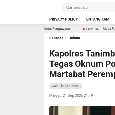
PRIVACY POLICY
TENTANG KAMI
n Perketat Pengawasan
Muza Farudin, S.P. Berikan Pend
6 jam lalu
Beranda
Hukum
Kapolres Tanimb
Tegas Oknum Pol
Martabat Perem
waktu baca 6 menit
Minggu, 21 Sep 2025 21:49