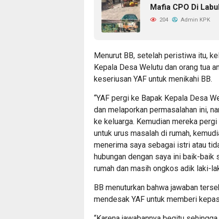
Mafia CPO Di Lab
204
Admin KPK
Menurut BB, setelah peristiwa itu, 
Kepala Desa Welutu dan orang tua a
keseriusan YAF untuk menikahi BB.
“YAF pergi ke Bapak Kepala Desa We
dan melaporkan permasalahan ini, n
ke keluarga. Kemudian mereka pergi
untuk urus masalah di rumah, kemud
menerima saya sebagai istri atau ti
hubungan dengan saya ini baik-baik
rumah dan masih ongkos adik laki-lak
BB menuturkan bahwa jawaban terse
mendesak YAF untuk memberi kepast
“Karena jawabannya begitu sehingga