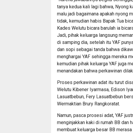
tanya kedua kali lagi bahwa, Nyong 
malu jadi bagaimana apakah nyong m
tidak, kemudian habis Bapak Tua bic
Kades Welutu bicara barulah ia bicara
Jadi, pihak keluarga langsung mema
di samping dia, setelah itu YAF puny
dan sopi sebagai tanda bahwa dikawi
menghargai YAF sehingga mereka men
kemudian pihak keluarga YAF juga me
menandakan bahwa perkawinan dilaku
Proses perkawinan adat itu turut dis
Welutu Kibener Iyarmasa, Edison Iya
Lasuatbebun, Fery Lasuatbebun bersa
Wermaktian Brury Rangkoratat.
Namun, pasca prosesi adat, YAF just
menginjakkan kaki di rumah BB dan ha
membuat keluarga besar BB merasa 