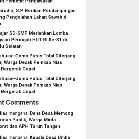
dan Perketat Pengawasan
rudin, S.P. Berikan Pendampingan
ng Pengolahan Lahan Sawah di
m
lajar SD-SMP Meriahkan Lomba
aan Peringati HUT RI Ke-81 di
lu Selatan
ahusa–Gomo Putus Total Diterjang
r, Warga Desak Pemkab Nias
 Bergerak Cepat
ahusa–Gomo Putus Total Diterjang
r, Warga Desak Pemkab Nias
 Bergerak Cepat
nt Comments
Nias
mengenai
Dana Desa Memong
rotan Publik, Warga Minta
torat dan APH Turun Tangan
Nias
mengenai
Kepala Desa Umbu