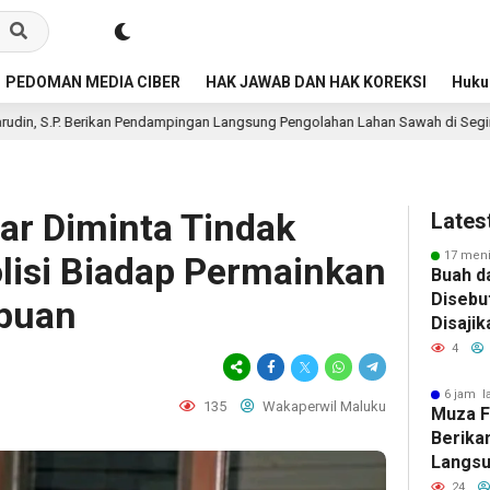
PEDOMAN MEDIA CIBER
HAK JAWAB DAN HAK KOREKSI
Huk
ampingan Langsung Pengolahan Lahan Sawah di Seginim
2
7 jam lalu
ar Diminta Tindak
Lates
17 meni
isi Biadap Permainkan
Buah d
Disebu
puan
Disaji
Klaim 
4
dan Pe
Penga
6 jam l
135
Wakaperwil Maluku
Muza Fa
Berika
Langsu
Lahan 
24