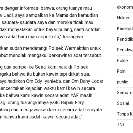
ekonom
ya dengar informasi bahwa, orang tuanya mau
aya. Jadi, saya sampaikan ke Mama dan kemudian
Hukum
 saudara-saudara saya dan mereka tidak mau
Keseha
dak menyatakan untuk bayar pulang, nanti setelah
in adat baru mau seperti itu,” terangnya.
Pendidi
hkan sudah mendatangi Polsek Wermaktian untuk
Peristiw
but menolak mengakui perkawinan adat tersebut.
Politik
g dan sampai ke Seira, kami naik di Polsek
Polri
aku bahwa itu bukan kawin tapi diikat saja.
saya hadirkan Om Edy Iyanleba, dan Om Dany Lodar
public
enceritakan kejadian waktu kami kawin secara
Serba-s
reka bahwa kami kawin secara adat. YAF masih
agi orang tua angkatnya yaitu Bapak Fery
Sosial
atang dan mengawinkan kami secara adat ternyata
Tanpa K
n bahwa kami sudah kawin secara adat,”
TNI