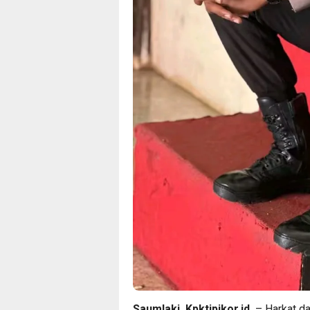
Saumlaki, Kpktipikor.id
– Harkat da