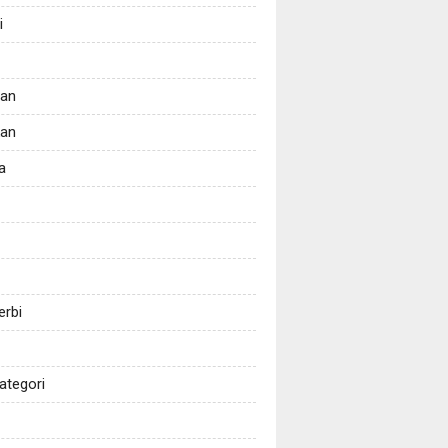
i
tan
kan
a
erbi
ategori