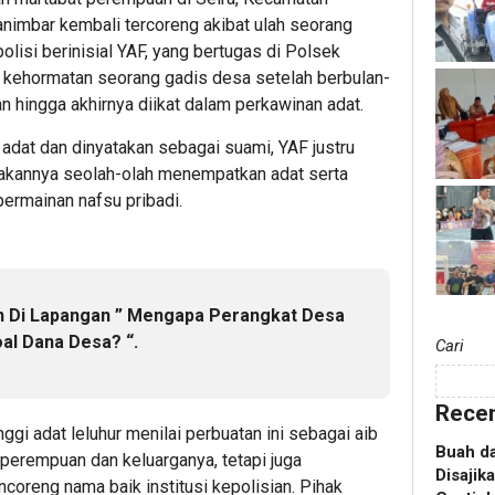
nimbar kembali tercoreng akibat ulah seorang
lisi berinisial YAF, yang bertugas di Polsek
kehormatan seorang gadis desa setelah berbulan-
an hingga akhirnya diikat dalam perkawinan adat.
 adat dan dinyatakan sebagai suami, YAF justru
akannya seolah-olah menempatkan adat serta
ermainan nafsu pribadi.
n Di Lapangan ” Mengapa Perangkat Desa
al Dana Desa? “.
Cari
Recen
ggi adat leluhur menilai perbuatan ini sebagai aib
Buah d
perempuan dan keluarganya, tetapi juga
Disajik
oreng nama baik institusi kepolisian. Pihak