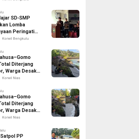
alu
lajar SD-SMP
kan Lomba
yaan Peringati
 Ke-81 di Bengkulu
Korwil Bengkulu
n
alu
Lahusa–Gomo
otal Diterjang
r, Warga Desak
 Nias Selatan
Korwil Nias
ak Cepat
alu
Lahusa–Gomo
otal Diterjang
r, Warga Desak
 Nias Selatan
Korwil Nias
ak Cepat
lalu
 Satpol PP