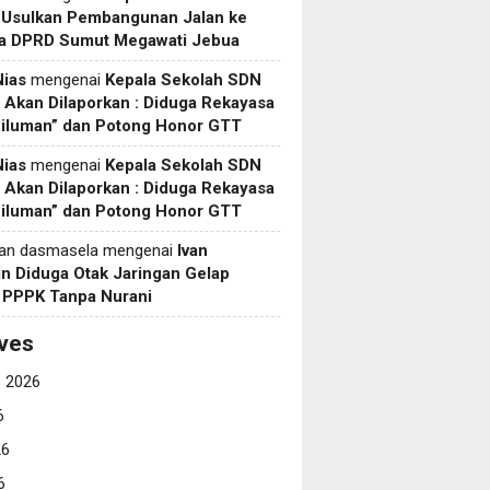
 Usulkan Pembangunan Jalan ke
a DPRD Sumut Megawati Jebua
Nias
mengenai
Kepala Sekolah SDN
Akan Dilaporkan : Diduga Rekayasa
Siluman” dan Potong Honor GTT
Nias
mengenai
Kepala Sekolah SDN
Akan Dilaporkan : Diduga Rekayasa
Siluman” dan Potong Honor GTT
yan dasmasela
mengenai
Ivan
in Diduga Otak Jaringan Gelap
i PPPK Tanpa Nurani
ves
 2026
6
26
6