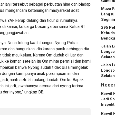
Ganti 
r janji tersebut sebagai perbuatan hina dan biadap
Muza Fa
igus mengancam ketenangan masyarakat adat.
Langsu
Segini
hwa YAF kerap datang dan tidur di rumahnya.
a di kamar, keluarga besarnya bersama Ketua RT
295 Pe
anggungjawaban.
Kebuday
Bengku
ya, Nona tolong kasih bangun Nyong Polisi
Jalan L
mar dan bangunkan, dia karena panik sehingga dia
Longso
 tidak mau keluar. Karena Om duduk di luar dan
Selatan
k ke kamar, setelah itu Om minta permisi dan kami
Jalan L
paikan bahwa Nyong sudah tidak bisa mengelak
Longso
n dengan kami punya anak perempuan ini dan
Selatan
 jadi, nanti setelah pulang ibadah. Om ke Bapak
Rece
h ini jadi, jawabannya semua dari nyong terima
u dari nyong,” ungkap BB.
Korwil 
Jadi So
Inspek
Korwil 