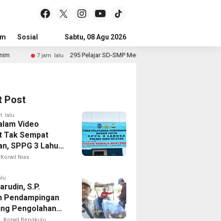
um
Sosial
Pendidikan
Sabtu, 08 Agu 2026
Politik
Serba-serbi
Peristiwa
95 Pelajar SD-SMP Meriahkan Lomba Kebudayaan Peringati HUT RI Ke-81 di Be
t Post
t lalu
alam Video
t Tak Sempat
kan, SPPG 3 Lahusa
Langsung Ganti
Korwil Nias
rketat
wasan
alu
rudin, S.P.
n Pendampingan
ng Pengolahan
Sawah di Seginim
Korwil Bengkulu