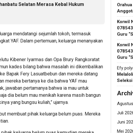
uhanbatu Selatan Merasa Kebal Hukum
Orahua
Anggot
Korwil 
078543 
keluarga mendatangi sejumlah tokoh, termasuk
Guru “
ngkat YAF. Dalam pertemuan, keluarga menanyakan
Korwil 
078543 
Guru “
lutu Kibener Iyarmas dan Opa Brury Rangkoratat
amun kades bilang bahwa masalah ini dikembalikan
Efy pol
 ke Bapak Fery Lasuatbebun dan mereka datang
Melalol
Seleks
ian mereka bertanya ke dia bahwa YAF mau
dak, jawaban pertamanya bahwa ia mau untuk
Archi
 saja dia belum mau menikah karena masih bangun
inya yang bungsu kuliah,” ujarnya.
Agustus
Juli 202
but membuat pihak keluarga belum puas. Mereka
ian.
Juni 20
Mei 202
, pihak keluarga belum puas kemudian mereka