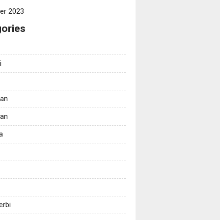
er 2023
ories
i
tan
kan
a
erbi