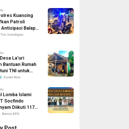
elayu
alu
olres Kuansing
fkan Patroli
Antisipasi Balap
an Gangguan
Tim investigasi
bmas
alu
Desa La’uri
n Bantuan Rumah
Huni TNI untuk
Zandroto
Korwil Nias
alu
al Lomba Islami
T Socfindo
yam Diikuti 117
, H. Ricky Dorong
Admin KPK
si Qur’ani
stasi
ry Post