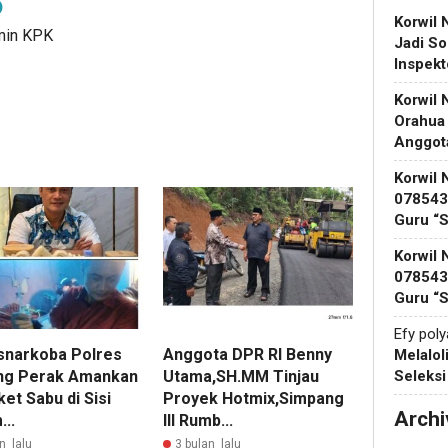
Korwil 
dmin KPK
Jadi So
Inspek
Korwil 
Orahua
Anggot
Korwil 
078543 
Guru “
Korwil 
078543 
Guru “
Efy pol
snarkoba Polres
Anggota DPR RI Benny
Melalol
Seleks
ng Perak Amankan
Utama,SH.MM Tinjau
et Sabu di Sisi
Proyek Hotmix,Simpang
Archi
..
lll Rumb...
n lalu
3 bulan lalu