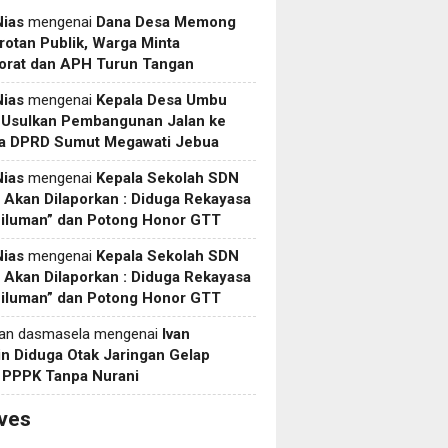
Nias
mengenai
Dana Desa Memong
rotan Publik, Warga Minta
torat dan APH Turun Tangan
Nias
mengenai
Kepala Desa Umbu
 Usulkan Pembangunan Jalan ke
a DPRD Sumut Megawati Jebua
Nias
mengenai
Kepala Sekolah SDN
Akan Dilaporkan : Diduga Rekayasa
Siluman” dan Potong Honor GTT
Nias
mengenai
Kepala Sekolah SDN
Akan Dilaporkan : Diduga Rekayasa
Siluman” dan Potong Honor GTT
yan dasmasela
mengenai
Ivan
in Diduga Otak Jaringan Gelap
i PPPK Tanpa Nurani
ves