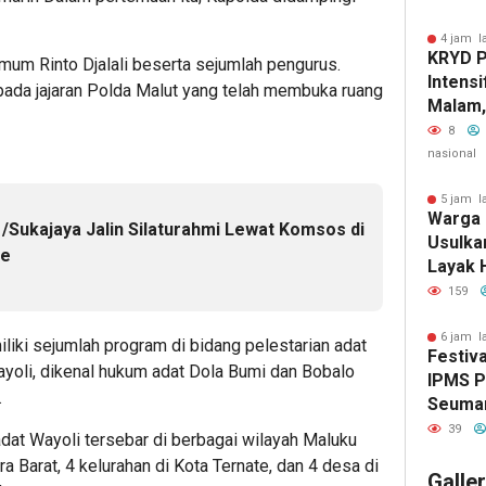
Bumi M
4 jam l
KRYD P
Umum Rinto Djalali beserta sejumlah pengurus.
Intensi
da jajaran Polda Malut yang telah membuka ruang
Malam, 
Liar D
8
Kamti
nasional
5 jam l
Warga 
/Sukajaya Jalin Silaturahmi Lewat Komsos di
Usulka
ee
Layak 
Nares 
159
6 jam l
liki sejumlah program di bidang pelestarian adat
Festiv
ayoli, dikenal hukum adat Dola Bumi dan Bobalo
IPMS P
.
Seuman
Pelajar
39
adat Wayoli tersebar di berbagai wilayah Maluku
Genera
ra Barat, 4 kelurahan di Kota Ternate, dan 4 desa di
Berpre
Galle