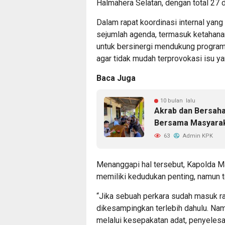
Halmahera Selatan, dengan total 27 
Dalam rapat koordinasi internal ya
sejumlah agenda, termasuk ketahan
untuk bersinergi mendukung program
agar tidak mudah terprovokasi isu y
Baca Juga
10 bulan lalu
Akrab dan Bersaha
Bersama Masyara
63
Admin KPK
Menanggapi hal tersebut, Kapolda 
memiliki kedudukan penting, namun t
“Jika sebuah perkara sudah masuk r
dikesampingkan terlebih dahulu. Namu
melalui kesepakatan adat, penyelesai