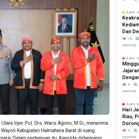
Kolong
Penga
2 jam l
Keakra
Kediam
Dan De
Puluha
15
Hadir 
nasional
Acara R
Lalu Li
4 jam l
Minggu
Doa Sy
Jajara
Menemp
Dengar
Keluha
6
nasional
4 jam l
Hari Ja
Riau, 
u Utara Irjen Pol. Drs. Waris Agono, M.Si., menerima
Doron
Bersa
 Wayoli Kabupaten Halmahera Barat di ruang
6
Lingku
marin Dalam pertemuan itu, Kapolda didampingi
nasional