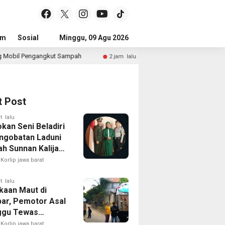
um
Sosial
Pendidikan
Minggu, 09 Agu 2026
Politik
Serba-serbi
Peristiwa
mpah
Keakraban Terlihat Di Kediaman Daeng Johan Dan De
2 jam lalu
t Post
t lalu
kan Seni Beladiri
ngobatan Laduni
h Sunnan Kalijaga
azah Ilmu Laduni
Korlip jawa barat
i
t lalu
kaan Maut di
ar, Pemotor Asal
ggu Tewas
h Terpental Masuk
Korlip jawa barat