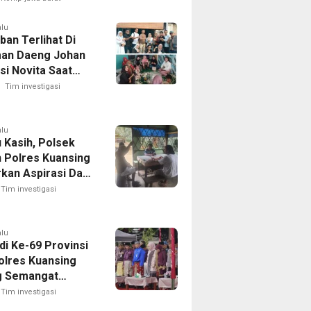
 Mobil
ngkut Sampah
alu
ban Terlihat Di
an Daeng Johan
si Novita Saat
n Awak Media
Tim investigasi
Dalam Rangka
utin Grup Info
ntas Sekaligus
alu
 Kasih, Polsek
ukuran
n Polres Kuansing
ati Rumah Baru
kan Aspirasi Dan
n Masyarakat
Tim investigasi
alu
di Ke-69 Provinsi
Polres Kuansing
g Semangat
ma Jaga
Tim investigasi
ngan Dan Marwah