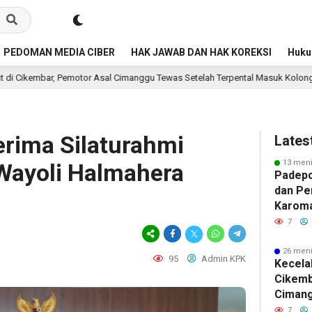
PEDOMAN MEDIA CIBER
HAK JAWAB DAN HAK KOREKSI
Huk
 Asal Cimanggu Tewas Setelah Terpental Masuk Kolong Mobil Pengangkut Sa
erima Silaturahmi
Lates
13 meni
Wayoli Halmahera
Padepo
dan Pe
Karoma
Buka Ij
7
Beladir
26 meni
95
Admin KPK
Kecela
Cikemb
Ciman
Setela
7