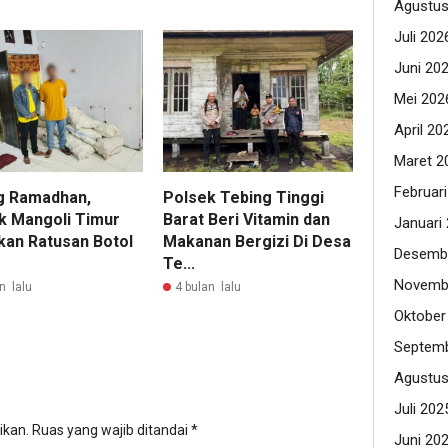
Agustus
Juli 202
Juni 20
Mei 202
April 20
Maret 2
Februar
g Ramadhan,
Polsek Tebing Tinggi
k Mangoli Timur
Barat Beri Vitamin dan
Januari
an Ratusan Botol
Makanan Bergizi Di Desa
Desemb
Te...
Novemb
n lalu
4 bulan lalu
Oktober
Septemb
Agustus
Juli 202
ikan.
Ruas yang wajib ditandai
*
Juni 20