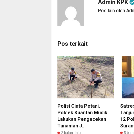
Admin KPK
Pos lain oleh A
Pos terkait
Polisi Cinta Petani,
Satre
Polsek Kuantan Mudik
Tanju
Lakukan Pengecekan
12 Pok
Tanaman J...
Suram.
2 bulan lalu
5 bula