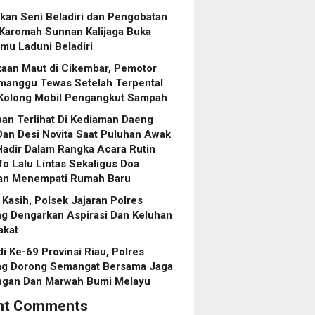
an Seni Beladiri dan Pengobatan
Karomah Sunnan Kalijaga Buka
Ilmu Laduni Beladiri
aan Maut di Cikembar, Pemotor
imanggu Tewas Setelah Terpental
Kolong Mobil Pengangkut Sampah
an Terlihat Di Kediaman Daeng
an Desi Novita Saat Puluhan Awak
adir Dalam Rangka Acara Rutin
fo Lalu Lintas Sekaligus Doa
an Menempati Rumah Baru
Kasih, Polsek Jajaran Polres
g Dengarkan Aspirasi Dan Keluhan
akat
di Ke-69 Provinsi Riau, Polres
ng Dorong Semangat Bersama Jaga
ngan Dan Marwah Bumi Melayu
nt Comments