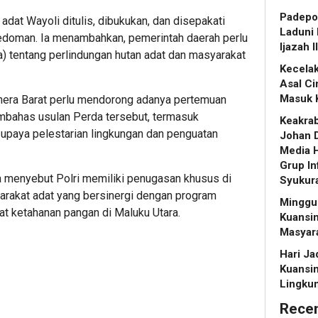
Padepok
dat Wayoli ditulis, dibukukan, dan disepakati
Laduni 
edoman. Ia menambahkan, pemerintah daerah perlu
Ijazah 
a) tentang perlindungan hutan adat dan masyarakat
Kecelak
Asal C
Masuk 
hera Barat perlu mendorong adanya pertemuan
mbahas usulan Perda tersebut, termasuk
Keakrab
 upaya pelestarian lingkungan dan penguatan
Johan D
Media H
Grup In
a menyebut Polri memiliki penugasan khusus di
Syukur
yarakat adat yang bersinergi dengan program
Minggu 
 ketahanan pangan di Maluku Utara.
Kuansin
Masyar
Hari Ja
Kuansi
Lingku
Rece