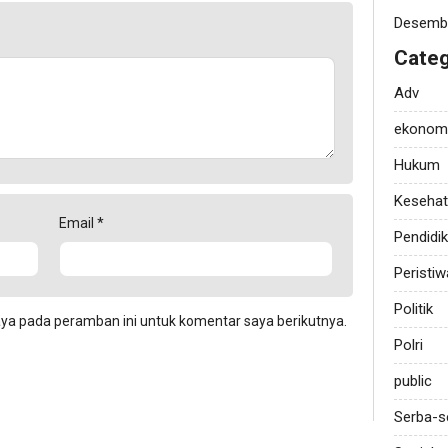
Desemb
Categ
Adv
ekonom
Hukum
Keseha
Email
*
Pendidi
Peristiw
Politik
aya pada peramban ini untuk komentar saya berikutnya.
Polri
public
Serba-s