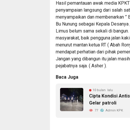
Hasil pemantauan awak media KPKTIP
penyampaian langsung dari salah satu
menyampaikan dan membenarkan ” Bah
Bu Nunung sebagai Kepala Desanya , 
Limus belum sama sekali di bangun. 
masyarakat, baik pengguna jalan kak
menurut mantan ketua RT ( Abah Rony 
mendapat perhatian dari pihak peme
Jangan yang dibangun itu jalan masih
pejabatnya saja. ( Asher ).
Baca Juga
10 bulan lalu
Cipta Kondisi Ant
Gelar patroli
77
Admin KPK