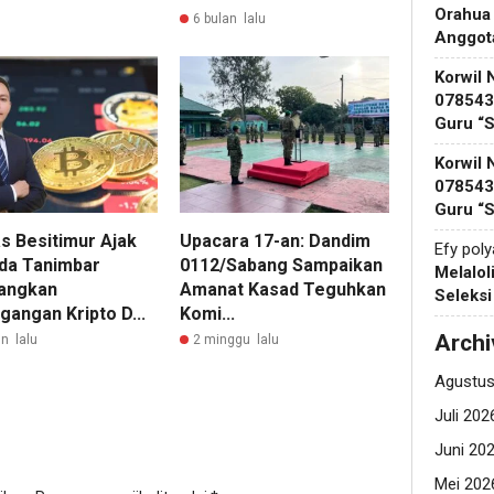
Orahua
6 bulan lalu
Anggot
Korwil 
078543 
Guru “
Korwil 
078543 
Guru “
as Besitimur Ajak
Upacara 17-an: Dandim
Efy pol
a Tanimbar
0112/Sabang Sampaikan
Melalol
angkan
Amanat Kasad Teguhkan
Seleks
gangan Kripto D...
Komi...
Archi
n lalu
2 minggu lalu
Agustus
Juli 202
Juni 20
Mei 202