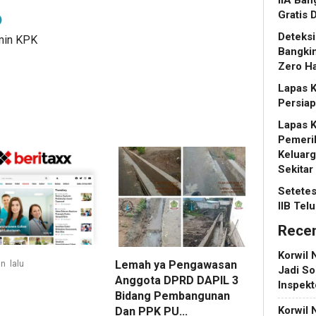
Gratis 
Deteksi
dmin KPK
Bangkin
Zero Ha
Lapas K
Persia
Lapas K
Pemerik
Keluar
Sekitar
Setetes
IIB Tel
Rece
Korwil 
Lemah ya Pengawasan
n lalu
Jadi So
Anggota DPRD DAPIL 3
Inspek
Bidang Pembangunan
Korwil 
Dan PPK PU...