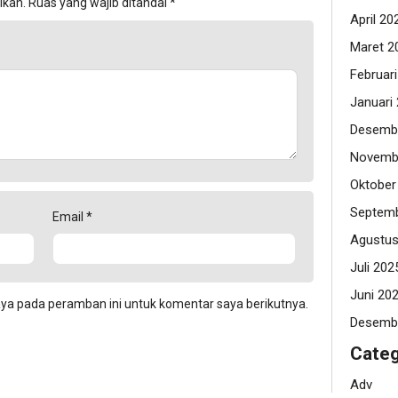
ikan.
Ruas yang wajib ditandai
*
April 20
Maret 2
Februar
Januari
Desemb
Novemb
Oktober
Septemb
Email
*
Agustus
Juli 202
Juni 20
aya pada peramban ini untuk komentar saya berikutnya.
Desemb
Categ
Adv