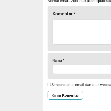
Alamat email Anda tidak akan dipublikas
Komentar
*
Nama
*
Simpan nama, email, dan situs web s