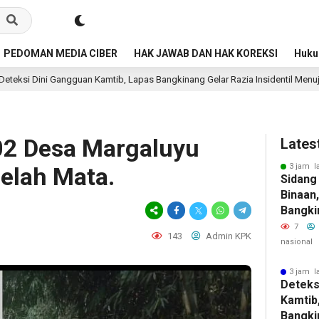
PEDOMAN MEDIA CIBER
HAK JAWAB DAN HAK KOREKSI
Huk
n Kamtib, Lapas Bangkinang Gelar Razia Insidentil Menuju Zero Halinar
02 Desa Margaluyu
Lates
3 jam l
belah Mata.
Sidang
Binaan,
Bangki
Layanan
7
143
Admin KPK
Dan Tr
nasional
3 jam l
Deteks
Kamtib
Bangki