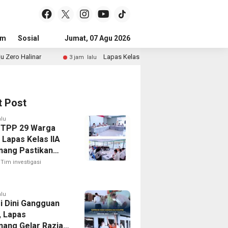
um
Sosial
Pendidikan
Jumat, 07 Agu 2026
Politik
Serba-serbi
Peristiwa
Lapas Kelas IIB Teluk Kuantan Gelar Rapat Persiapan HUT RI Ke-
3 jam lalu
t Post
alu
 TPP 29 Warga
 Lapas Kelas IIA
nang Pastikan
 Integrasi Gratis
Tim investigasi
ansparan
alu
i Dini Gangguan
, Lapas
nang Gelar Razia