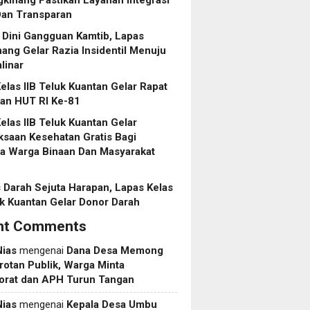
Dan Transparan
 Dini Gangguan Kamtib, Lapas
ang Gelar Razia Insidentil Menuju
linar
elas IIB Teluk Kuantan Gelar Rapat
pan HUT RI Ke-81
elas IIB Teluk Kuantan Gelar
saan Kesehatan Gratis Bagi
ga Warga Binaan Dan Masyarakat
 Darah Sejuta Harapan, Lapas Kelas
uk Kuantan Gelar Donor Darah
nt Comments
Nias
mengenai
Dana Desa Memong
rotan Publik, Warga Minta
torat dan APH Turun Tangan
Nias
mengenai
Kepala Desa Umbu