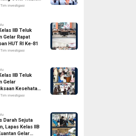
til Menuju Zero
Tim investigasi
alu
elas IIB Teluk
n Gelar Rapat
pan HUT RI Ke-81
Tim investigasi
alu
elas IIB Teluk
n Gelar
ksaan Kesehatan
 Bagi Keluarga
Tim investigasi
Binaan Dan
akat Sekitar
alu
s Darah Sejuta
, Lapas Kelas IIB
Kuantan Gelar