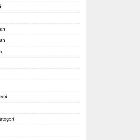
i
tan
kan
a
erbi
ategori