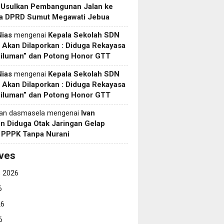
 Usulkan Pembangunan Jalan ke
a DPRD Sumut Megawati Jebua
Nias
mengenai
Kepala Sekolah SDN
Akan Dilaporkan : Diduga Rekayasa
Siluman” dan Potong Honor GTT
Nias
mengenai
Kepala Sekolah SDN
Akan Dilaporkan : Diduga Rekayasa
Siluman” dan Potong Honor GTT
yan dasmasela
mengenai
Ivan
in Diduga Otak Jaringan Gelap
i PPPK Tanpa Nurani
ves
 2026
6
26
6