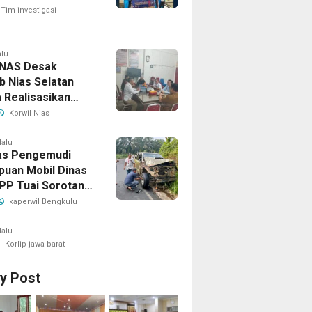
Darah
Tim investigasi
alu
NAS Desak
 Nias Selatan
 Realisasikan
jangan Masa
Korwil Nias
n BPD, Soroti
ian Hukum hingga
lalu
tas Pengemudi
hteraan Anggota
uan Mobil Dinas
 PP Tuai Sorotan,
Pertanyakan Izin
kaperwil Bengkulu
Penggunaan
lalu
Korlip jawa barat
ry Post