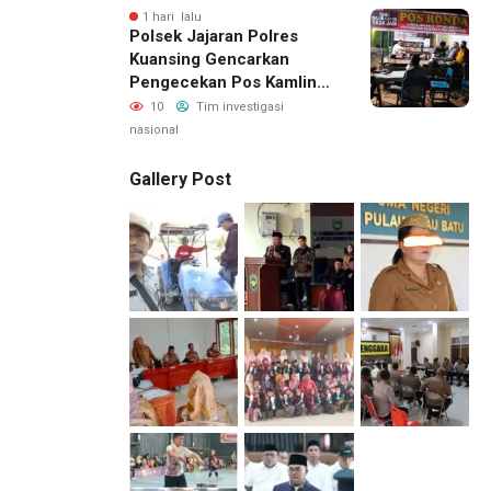
1 hari lalu
Polsek Jajaran Polres
Kuansing Gencarkan
Pengecekan Pos Kamling,
Kapolres Ajak Warga Aktif
10
Tim investigasi
Jaga Keamanan
nasional
Lingkungan
Gallery Post