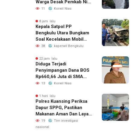
Warga Desak Pemkab Nias
Selatan Bergerak Cepat
11
Korwil Nias
8 jam lalu
Kepala Satpol PP
Bengkulu Utara Bungkam
Soal Kecelakaan Mobil
Dinas yang Dikemudikan
38
kaperwil Bengkulu
Perempuan
22 jam lalu
Diduga Terjadi
Penyimpangan Dana BOS
Rp660,66 Juta di SMA
Negeri 1 Pulau-Pulau
13
Korwil Nias
Batu, Sejumlah Pos
Belanja Bernilai Besar Jadi
1 hari lalu
Polres Kuansing Periksa
Sorotan; LSM GEMPUR
Dapur SPPG, Pastikan
Siapkan Laporan ke
Makanan Aman Dan Layak
Kejaksaan
Dikonsumsi
19
Tim investigasi
nasional