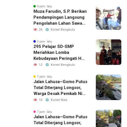
4 jam lalu
Muza Farudin, S.P. Berikan
Pendampingan Langsung
Pengolahan Lahan Sawah
di Seginim
24
Korwil Bengkulu
5 jam lalu
295 Pelajar SD-SMP
Meriahkan Lomba
Kebudayaan Peringati HUT
RI Ke-81 di Bengkulu
12
Korwil Bengkulu
Selatan
7 jam lalu
Jalan Lahusa–Gomo Putus
Total Diterjang Longsor,
Warga Desak Pemkab Nias
Selatan Bergerak Cepat
10
Korwil Nias
7 jam lalu
Jalan Lahusa–Gomo Putus
Total Diterjang Longsor,