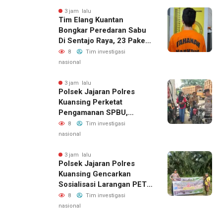
3 jam lalu
Tim Elang Kuantan
Bongkar Peredaran Sabu
Di Sentajo Raya, 23 Paket
Diamankan
8
Tim investigasi
nasional
3 jam lalu
Polsek Jajaran Polres
Kuansing Perketat
Pengamanan SPBU,
Antisipasi Antrean Dan
8
Tim investigasi
Penyelewengan BBM
nasional
Bersubsidi
3 jam lalu
Polsek Jajaran Polres
Kuansing Gencarkan
Sosialisasi Larangan PETI,
Jaga Lingkungan Dan
8
Tim investigasi
Masa Depan Generasi
nasional