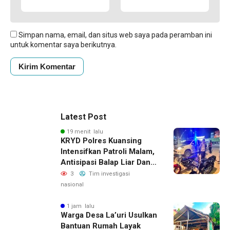
Simpan nama, email, dan situs web saya pada peramban ini
untuk komentar saya berikutnya.
Latest Post
19 menit lalu
KRYD Polres Kuansing
Intensifkan Patroli Malam,
Antisipasi Balap Liar Dan
Gangguan Kamtibmas
3
Tim investigasi
nasional
1 jam lalu
Warga Desa La’uri Usulkan
Bantuan Rumah Layak