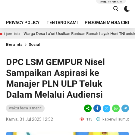
Minggu, 09 Agu 2026
PRIVACY POLICY
TENTANG KAMI
PEDOMAN MEDIA CIBER
ga Desa La’uri Usulkan Bantuan Rumah Layak Huni TNI untuk Nares Zandroto
Beranda
Sosial
DPC LSM GEMPUR Nisel
Sampaikan Aspirasi ke
Manajer PLN ULP Teluk
Dalam Melalui Audiensi
waktu baca 3 menit
Kamis, 31 Jul 2025 12:52
113
kaperwil sumut