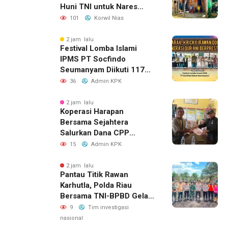
Huni TNI untuk Nares
Zandroto
101
Korwil Nias
2 jam lalu
Festival Lomba Islami
IPMS PT Socfindo
Seumanyam Diikuti 117
Pelajar, H. Ricky Dorong
36
Admin KPK
Generasi Qur’ani
Berprestasi
2 jam lalu
Koperasi Harapan
Bersama Sejahtera
Salurkan Dana CPP
kepada 143 Calon Petani
15
Admin KPK
Plasma, Sinergi Bersama
PT WIN Terus Diperkuat
2 jam lalu
Pantau Titik Rawan
Karhutla, Polda Riau
Bersama TNI-BPBD Gelar
Patroli Udara Dan Darat
9
Tim investigasi
nasional