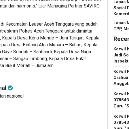
Lapas M
antai dan harmonis.” Ujar Managing Partner SAVIRO
Sosial 
Kemerd
Lapas 
 di Kecamatan Leuser Aceh Tenggara yang sudah
TPP, M
treskrim Polres Aceh Tenggara untuk dimintai
 Kepala Desa Kena Mende – Joni Tarigan, Kepala
Rece
epala Desa Bintang Alga Musara – Buhari, Kepala
Korwil 
 Gaye Sendah – Sahbandi, Kepala Desa Naga
Jadi So
amai – Sangap Limbong, Kepala Desa Bukit
Inspek
sa Bukit Meriah – Jumalam.
Korwil 
Orahua
Anggot
nal
Korwil 
utan nasional
078543 
Guru “
Korwil 
078543 
Guru “