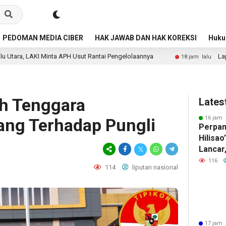
PEDOMAN MEDIA CIBER
HAK JAWAB DAN HAK KOREKSI
Huk
ut Rantai Pengelolaannya
Lapas Muaro Bungo Gelar Kegi
18 jam lalu
h Tenggara
Lates
16 jam 
ang Terhadap Pungli
Perpan
Hilisao
Lancar
Ada Ke
116
114
liputan nasional
Admini
17 jam 