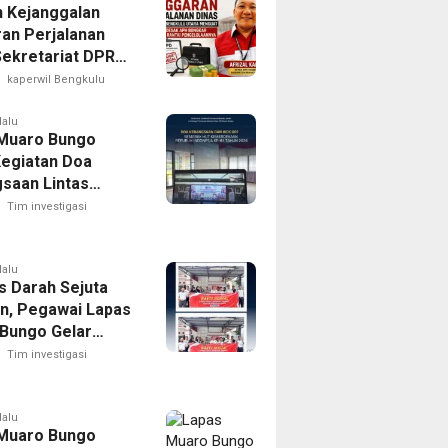
 Kejanggalan
an Perjalanan
Sekretariat DPRD
lu Utara, LAKI
kaperwil Bengkulu
APH Usut Rantai
olaannya
lalu
Muaro Bungo
Kegiatan Doa
saan Lintas
Dan Kick Off
Tim investigasi
k HUT RI Ke-81
ekaan Republik
sia Tahun 2026
lalu
s Darah Sejuta
n, Pegawai Lapas
Bungo Gelar
n Bakti Sosial
Tim investigasi
Darah Dalam
 Hari
ekaan Republik
lalu
Muaro Bungo
sia Ke-81