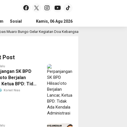
um
Sosial
Pendidikan
Kamis, 06 Agu 2026
Politik
Serba-serbi
Peristiwa
atan Doa Kebangsaan Lintas Agama Dan Kick Off Semarak HUT RI Ke-81 Kem
t Post
lalu
jangan SK BPD
’oto Berjalan
, Ketua BPD: Tidak
ndala
Korwil Nias
strasi
lalu