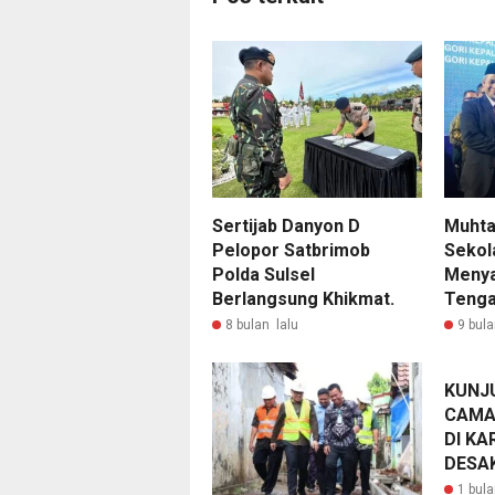
Sertijab Danyon D
Muhta
Pelopor Satbrimob
Sekol
Polda Sulsel
Menya
Berlangsung Khikmat.
Tenga
8 bulan lalu
9 bula
KUNJ
CAMA
DI KA
DESAK
1 bula