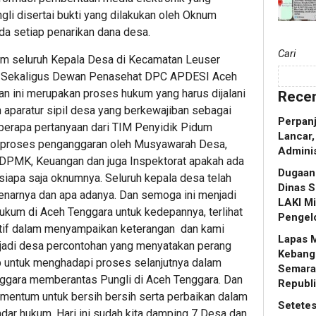
i disertai bukti yang dilakukan oleh Oknum
da setiap penarikan dana desa.
Cari
um seluruh Kepala Desa di Kecamatan Leuser
MH. Sekaligus Dewan Penasehat DPC APDESI Aceh
 ini merupakan proses hukum yang harus dijalani
Recen
 aparatur sipil desa yang berkewajiban sebagai
Perpanj
eberapa pertanyaan dari TIM Penyidik Pidum
Lancar,
i proses penganggaran oleh Musyawarah Desa,
Adminis
 DPMK, Keuangan dan juga Inspektorat apakah ada
Dugaan
 siapa saja oknumnya. Seluruh kepala desa telah
Dinas S
narnya dan apa adanya. Dan semoga ini menjadi
LAKI Mi
ukum di Aceh Tenggara untuk kedepannya, terlihat
Pengel
atif dalam menyampaikan keterangan dan kami
Lapas 
jadi desa percontohan yang menyatakan perang
Kebang
p untuk menghadapi proses selanjutnya dalam
Semara
gara memberantas Pungli di Aceh Tenggara. Dan
Republi
omentum untuk bersih bersih serta perbaikan dalam
Setetes
ar hukum. Hari ini sudah kita damping 7 Desa dan