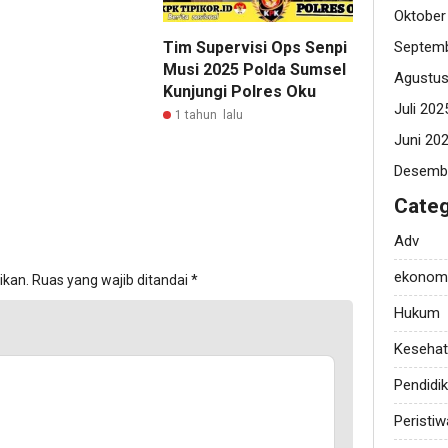
Oktober
Septemb
Tim Supervisi Ops Senpi
Musi 2025 Polda Sumsel
Agustus
Kunjungi Polres Oku
Juli 202
1 tahun lalu
Juni 20
Desemb
Categ
Adv
ekonom
ikan.
Ruas yang wajib ditandai
*
Hukum
Keseha
Pendidi
Peristiw