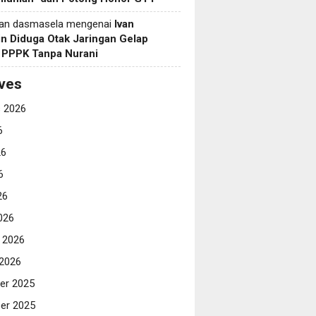
yan dasmasela
mengenai
Ivan
in Diduga Otak Jaringan Gelap
i PPPK Tanpa Nurani
ves
 2026
6
26
6
26
026
i 2026
 2026
er 2025
er 2025