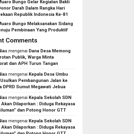
uaro Bungo Gelar Kegiatan Bakti
Donor Darah Dalam Rangka Hari
ekaan Republik Indonesia Ke-81
Muaro Bungo Melaksanakan Sidang
enuju Pembinaan Yang Produktif
nt Comments
Nias
mengenai
Dana Desa Memong
rotan Publik, Warga Minta
torat dan APH Turun Tangan
Nias
mengenai
Kepala Desa Umbu
 Usulkan Pembangunan Jalan ke
a DPRD Sumut Megawati Jebua
Nias
mengenai
Kepala Sekolah SDN
Akan Dilaporkan : Diduga Rekayasa
Siluman” dan Potong Honor GTT
Nias
mengenai
Kepala Sekolah SDN
Akan Dilaporkan : Diduga Rekayasa
Siluman” dan Potong Honor GTT