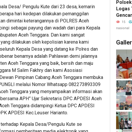
Polsek
Kepala Desa/ Pengulu Kute dari 23 desa, kemarin
Logas 
berapa hari kedepan dilakukan pemanggilan
Gencar
akan dimintai keterangannya di POLRES Aceh
Karhut
15
pingi sebagai payung dan wadah dari para Kepala
Kuansi
nasional
Masyar
abupaten Aceh Tenggara. Dan kami sangat
Kebaka
Galle
ng dilakukan oleh kepolisian karena kami
 seluruh Kepala Desa yang datang ke Polres dan
benar benarnya adalah Pahlawan demi jalannya
n Aceh Tenggara yang baik, bersih dan maju
ggara M Salim Fakhry dan kami Asosiasi
a Dewan Pimpinan Cabang Aceh Tenggara membuka
PUNGLI melalui Nomor Whatsapp
082273893309
 Aceh Tenggara yang menyampaikan informasi akan
i bersama APH” Ujar Sekretaris DPC APDESI Aceh
s Aceh Tenggara didampingi Ketua DPC APDESI
DPK APDESI Kec.Leuser Harianto.
 terhadap Kepala Desa/Pengulu Kute se
nformasi pemberitaan media elektronik yang