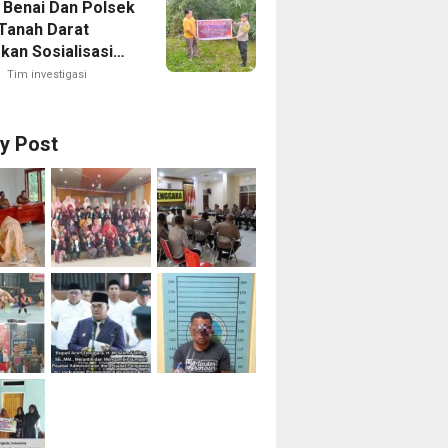
 Benai Dan Polsek
Tanah Darat
kan Sosialisasi
la, Kapolres
Tim investigasi
ng Ajak
akat Cegah
ran Sejak Dini
ry Post