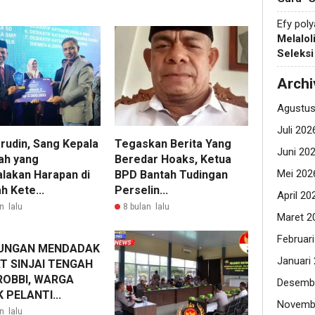
Efy pol
Melalol
Seleks
Archi
Agustus
Juli 202
rudin, Sang Kepala
Tegaskan Berita Yang
Juni 20
ah yang
Beredar Hoaks, Ketua
Mei 202
lakan Harapan di
BPD Bantah Tudingan
h Kete...
Perselin...
April 20
n lalu
8 bulan lalu
Maret 2
Februar
UNGAN MENDADAK
Januari
T SINJAI TENGAH
ROBBI, WARGA
Desemb
 PELANTI...
Novemb
n lalu