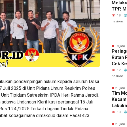
Melaks
TPP, M
Yang P
18
nasional
18 jam 
Peringa
Rutan 
Cek Ke
Dan Ba
12
Kepada
nasional
ukan pendampingan hukum kepada seluruh Desa
Binaan
 Juli 2025 di Unit Pidana Umum Reskrim Polres
21 jam 
Tim Mo
 Unit Tipidum Satreskrim IPDA Heri Rahma Jerodi,
Kecama
 adanya Undangan Klarifikasi pertanggal 15 Juli
Lakuka
Res.
1.24./2025
Terkait dugaan Tindak Pidana
Pembi
13
abat sebagaimana dimaksud dalam Pasal 423
2026 d
Meram
21 jam 