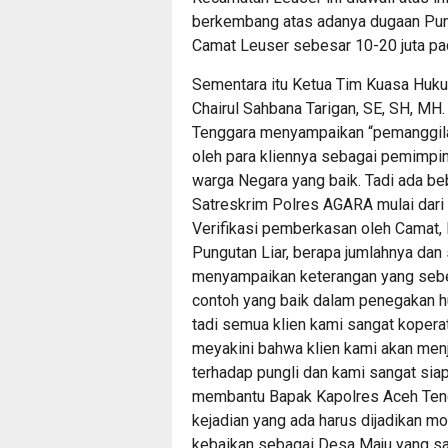
berkembang atas adanya dugaan Pungl
Camat Leuser sebesar 10-20 juta pa
Sementara itu Ketua Tim Kuasa Huk
Chairul Sahbana Tarigan, SE, SH, 
Tenggara menyampaikan “pemanggilan
oleh para kliennya sebagai pemimpin
warga Negara yang baik. Tadi ada b
Satreskrim Polres AGARA mulai dar
Verifikasi pemberkasan oleh Camat,
Pungutan Liar, berapa jumlahnya dan
menyampaikan keterangan yang sebe
contoh yang baik dalam penegakan h
tadi semua klien kami sangat koper
meyakini bahwa klien kami akan men
terhadap pungli dan kami sangat sia
membantu Bapak Kapolres Aceh Teng
kejadian yang ada harus dijadikan m
kebaikan sebagai Desa Maju yang sad