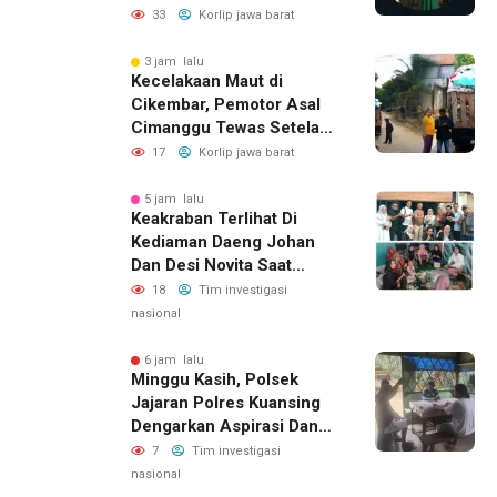
Buka Ijazah Ilmu Laduni
33
Korlip jawa barat
Beladiri
3 jam lalu
Kecelakaan Maut di
Cikembar, Pemotor Asal
Cimanggu Tewas Setelah
Terpental Masuk Kolong
17
Korlip jawa barat
Mobil Pengangkut Sampah
5 jam lalu
Keakraban Terlihat Di
Kediaman Daeng Johan
Dan Desi Novita Saat
Puluhan Awak Media Hadir
18
Tim investigasi
Dalam Rangka Acara Rutin
nasional
Grup Info Lalu Lintas
Sekaligus Doa Syukuran
6 jam lalu
Minggu Kasih, Polsek
Menempati Rumah Baru
Jajaran Polres Kuansing
Dengarkan Aspirasi Dan
Keluhan Masyarakat
7
Tim investigasi
nasional