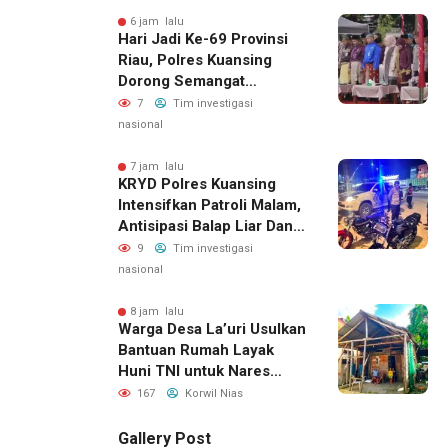
6 jam lalu
Hari Jadi Ke-69 Provinsi
Riau, Polres Kuansing
Dorong Semangat
Bersama Jaga Lingkungan
7
Tim investigasi
Dan Marwah Bumi Melayu
nasional
7 jam lalu
KRYD Polres Kuansing
Intensifkan Patroli Malam,
Antisipasi Balap Liar Dan
Gangguan Kamtibmas
9
Tim investigasi
nasional
8 jam lalu
Warga Desa La’uri Usulkan
Bantuan Rumah Layak
Huni TNI untuk Nares
Zandroto
167
Korwil Nias
Gallery Post