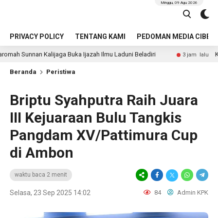
Minggu, 09 Agu 2026
PRIVACY POLICY
TENTANG KAMI
PEDOMAN MEDIA CIBER
aga Buka Ijazah Ilmu Laduni Beladiri
Kecelakaan Maut d
3 jam lalu
Beranda
Peristiwa
Briptu Syahputra Raih Juara
III Kejuaraan Bulu Tangkis
Pangdam XV/Pattimura Cup
di Ambon
waktu baca 2 menit
Selasa, 23 Sep 2025 14:02
84
Admin KPK