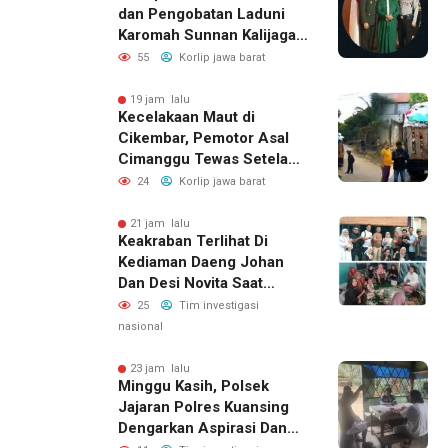
dan Pengobatan Laduni
Karomah Sunnan Kalijaga
Buka Ijazah Ilmu Laduni
55
Korlip jawa barat
Beladiri
19 jam lalu
Kecelakaan Maut di
Cikembar, Pemotor Asal
Cimanggu Tewas Setelah
Terpental Masuk Kolong
24
Korlip jawa barat
Mobil Pengangkut Sampah
21 jam lalu
Keakraban Terlihat Di
Kediaman Daeng Johan
Dan Desi Novita Saat
Puluhan Awak Media Hadir
25
Tim investigasi
Dalam Rangka Acara Rutin
nasional
Grup Info Lalu Lintas
Sekaligus Doa Syukuran
23 jam lalu
Minggu Kasih, Polsek
Menempati Rumah Baru
Jajaran Polres Kuansing
Dengarkan Aspirasi Dan