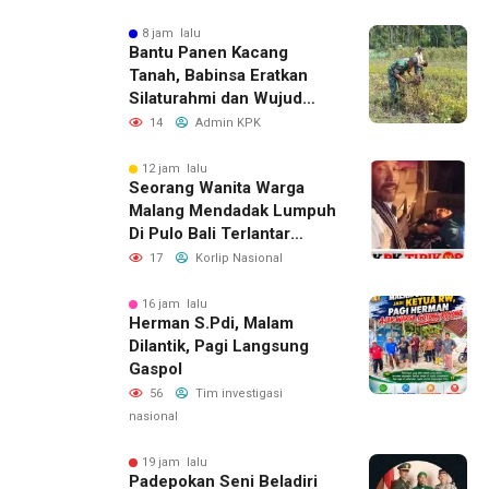
8 jam lalu
Bantu Panen Kacang
Tanah, Babinsa Eratkan
Silaturahmi dan Wujud
Kepedulian kepada Petani
14
Admin KPK
12 jam lalu
Seorang Wanita Warga
Malang Mendadak Lumpuh
Di Pulo Bali Terlantar
Selama 3 Hari Tidak Ada
17
Korlip Nasional
Yang Menolong nya.Dan
Korban Menghubungi
16 jam lalu
Herman S.Pdi, Malam
YUNUS WAHYUDI Aktivis
Dilantik, Pagi Langsung
Banyuwangi Dan Langsung
Gaspol
Di Tolong Untuk Perawatan
Lebih Lanjut
56
Tim investigasi
nasional
19 jam lalu
Padepokan Seni Beladiri