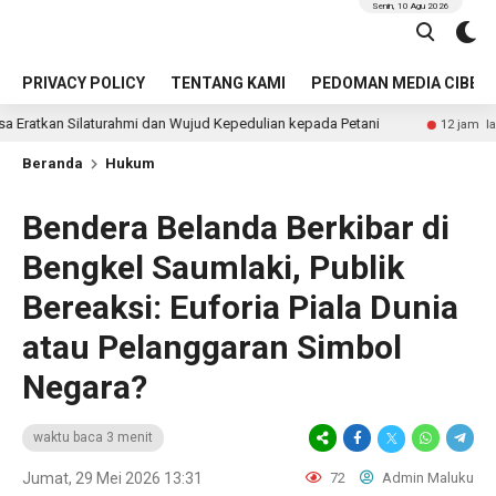
Senin, 10 Agu 2026
PRIVACY POLICY
TENTANG KAMI
PEDOMAN MEDIA CIBER
mi dan Wujud Kepedulian kepada Petani
Seorang Wanita 
12 jam lalu
Beranda
Hukum
Bendera Belanda Berkibar di
Bengkel Saumlaki, Publik
Bereaksi: Euforia Piala Dunia
atau Pelanggaran Simbol
Negara?
waktu baca 3 menit
Jumat, 29 Mei 2026 13:31
72
Admin Maluku