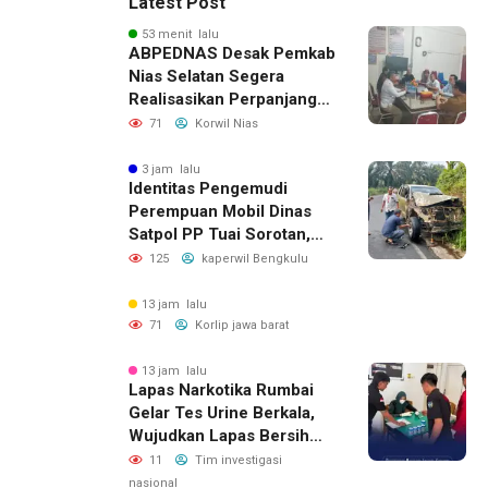
Latest Post
53 menit lalu
ABPEDNAS Desak Pemkab
Nias Selatan Segera
Realisasikan Perpanjangan
Masa Jabatan BPD, Soroti
71
Korwil Nias
Kepastian Hukum hingga
Kesejahteraan Anggota
3 jam lalu
Identitas Pengemudi
Perempuan Mobil Dinas
Satpol PP Tuai Sorotan,
Publik Pertanyakan Izin
125
kaperwil Bengkulu
Penggunaan
13 jam lalu
71
Korlip jawa barat
13 jam lalu
Lapas Narkotika Rumbai
Gelar Tes Urine Berkala,
Wujudkan Lapas Bersih
Dari Narkoba
11
Tim investigasi
nasional