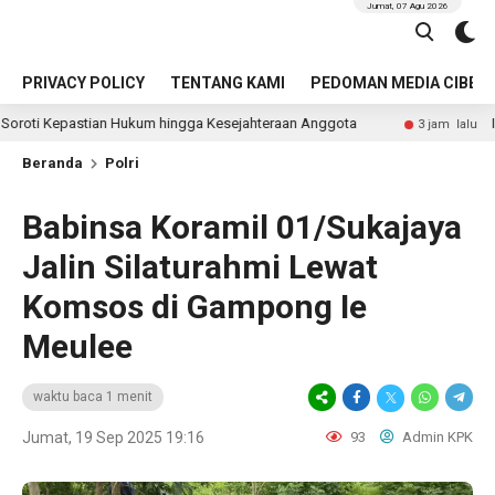
Jumat, 07 Agu 2026
PRIVACY POLICY
TENTANG KAMI
PEDOMAN MEDIA CIBER
tian Hukum hingga Kesejahteraan Anggota
Identitas Pen
3 jam lalu
Beranda
Polri
Babinsa Koramil 01/Sukajaya
Jalin Silaturahmi Lewat
Komsos di Gampong Ie
Meulee
waktu baca 1 menit
Jumat, 19 Sep 2025 19:16
93
Admin KPK