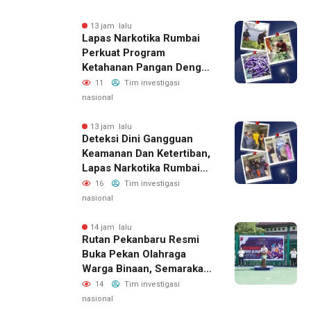
13 jam lalu
Lapas Narkotika Rumbai
Perkuat Program
Ketahanan Pangan Dengan
Memanen Terong
11
Tim investigasi
nasional
13 jam lalu
Deteksi Dini Gangguan
Keamanan Dan Ketertiban,
Lapas Narkotika Rumbai
Gelar Razia Rutin Blok
16
Tim investigasi
Hunian
nasional
14 jam lalu
Rutan Pekanbaru Resmi
Buka Pekan Olahraga
Warga Binaan, Semarakan
HUT RI Ke-81
14
Tim investigasi
nasional