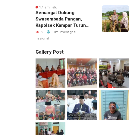
17 jam lalu
Semangat Dukung
Swasembada Pangan,
Kapolsek Kampar Turun
Langsung Panen Jagung
9
Tim investigasi
Di Sendayan
nasional
Gallery Post