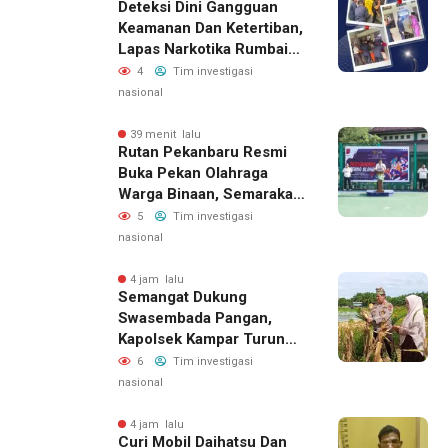
Deteksi Dini Gangguan
Keamanan Dan Ketertiban,
Lapas Narkotika Rumbai
Gelar Razia Rutin Blok
4
Tim investigasi
Hunian
nasional
39 menit lalu
Rutan Pekanbaru Resmi
Buka Pekan Olahraga
Warga Binaan, Semarakan
HUT RI Ke-81
5
Tim investigasi
nasional
4 jam lalu
Semangat Dukung
Swasembada Pangan,
Kapolsek Kampar Turun
Langsung Panen Jagung
6
Tim investigasi
Di Sendayan
nasional
4 jam lalu
Curi Mobil Daihatsu Dan