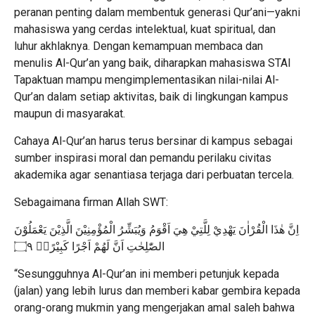
peranan penting dalam membentuk generasi Qur’ani—yakni
mahasiswa yang cerdas intelektual, kuat spiritual, dan
luhur akhlaknya. Dengan kemampuan membaca dan
menulis Al-Qur’an yang baik, diharapkan mahasiswa STAI
Tapaktuan mampu mengimplementasikan nilai-nilai Al-
Qur’an dalam setiap aktivitas, baik di lingkungan kampus
maupun di masyarakat.
Cahaya Al-Qur’an harus terus bersinar di kampus sebagai
sumber inspirasi moral dan pemandu perilaku civitas
akademika agar senantiasa terjaga dari perbuatan tercela.
Sebagaimana firman Allah SWT:
اِنَّ هٰذَا الْقُرْاٰنَ يَهْدِيْ لِلَّتِيْ هِيَ اَقْوَمُ وَيُبَشِّرُ الْمُؤْمِنِيْنَ الَّذِيْنَ يَعْمَلُوْنَ
الصّٰلِحٰتِ اَنَّ لَهُمْ اَجْرًا كَبِيْرًاۙ ۝٩
“Sesungguhnya Al-Qur’an ini memberi petunjuk kepada
(jalan) yang lebih lurus dan memberi kabar gembira kepada
orang-orang mukmin yang mengerjakan amal saleh bahwa