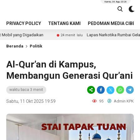
Kamis, 06 Agu 2026
PRIVACY POLICY
TENTANG KAMI
PEDOMAN MEDIA CIBER
adaikan
Lapas Narkotika Rumbai Gelar Tes Urine Berka
24 menit lalu
Beranda
Politik
Al-Qur’an di Kampus,
Membangun Generasi Qur’ani
waktu baca 3 menit
Sabtu, 11 Okt 2025 19:59
95
Admin KPK