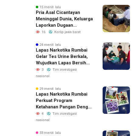
15 menit lalu
Pria Asal Cicantayan
Meninggal Dunia, Keluarga
Laporkan Dugaan
Tindakan Oknum Debt
16
Korlip jawa barat
Collector Terkait Mobil
yang Digadaikan
24 menit lalu
Lapas Narkotika Rumbai
Gelar Tes Urine Berkala,
Wujudkan Lapas Bersih
Dari Narkoba
3
Tim investigasi
nasional
29 menit lalu
Lapas Narkotika Rumbai
Perkuat Program
Ketahanan Pangan Dengan
Memanen Terong
4
Tim investigasi
nasional
33 menit lalu