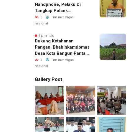
Handphone, Pelaku Di
Tangkap Polsek
Perhentian Raja
6
Tim investigasi
nasional
4 jam lalu
Dukung Ketahanan
Pangan, Bhabinkamtibmas
Desa Kota Bangun Pantau
Perkembangan Tanaman
7
Tim investigasi
Jagung Milik Desa
nasional
Gallery Post