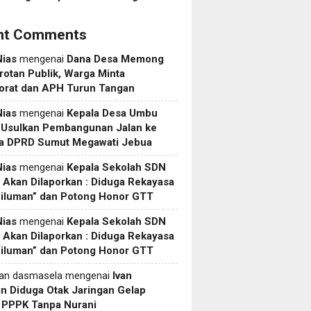
nt Comments
Nias
mengenai
Dana Desa Memong
rotan Publik, Warga Minta
torat dan APH Turun Tangan
Nias
mengenai
Kepala Desa Umbu
 Usulkan Pembangunan Jalan ke
a DPRD Sumut Megawati Jebua
Nias
mengenai
Kepala Sekolah SDN
Akan Dilaporkan : Diduga Rekayasa
Siluman” dan Potong Honor GTT
Nias
mengenai
Kepala Sekolah SDN
Akan Dilaporkan : Diduga Rekayasa
Siluman” dan Potong Honor GTT
yan dasmasela
mengenai
Ivan
in Diduga Otak Jaringan Gelap
i PPPK Tanpa Nurani