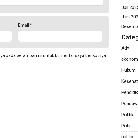
Juli 202
Juni 20
Email
*
Desemb
Categ
Adv
aya pada peramban ini untuk komentar saya berikutnya.
ekonom
Hukum
Keseha
Pendidi
Peristiw
Politik
Polri
public