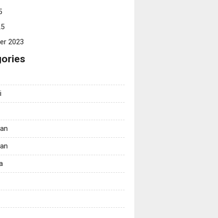
5
25
er 2023
ories
i
tan
kan
a