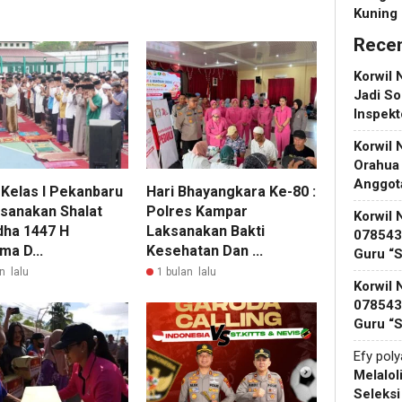
Kuning
Rece
Korwil 
Jadi So
Inspek
Korwil 
Orahua
Anggot
 Kelas I Pekanbaru
Hari Bhayangkara Ke-80 :
sanakan Shalat
Polres Kampar
Korwil 
dha 1447 H
Laksanakan Bakti
078543 
ma D...
Kesehatan Dan ...
Guru “
n lalu
1 bulan lalu
Korwil 
078543 
Guru “
Efy pol
Melalol
Seleks