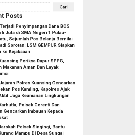
Cari
t Posts
 Terjadi Penyimpangan Dana BOS
6 Juta di SMA Negeri 1 Pulau-
atu, Sejumlah Pos Belanja Bernilai
Jadi Sorotan; LSM GEMPUR Siapkan
 ke Kejaksaan
Kuansing Periksa Dapur SPPG,
an Makanan Aman Dan Layak
umsi
Jajaran Polres Kuansing Gencarkan
kan Pos Kamling, Kapolres Ajak
Aktif Jaga Keamanan Lingkungan
arhutla, Polsek Cerenti Dan
n Gencarkan Imbauan Kepada
akat
arokah Polsek Singingi, Bantu
Kurang Mampu Di Desa Sungai