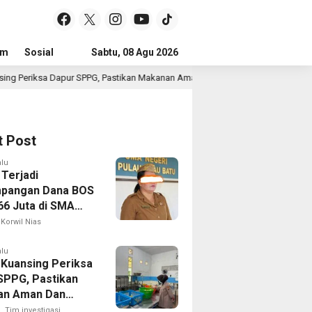
um
Sosial
Pendidikan
Sabtu, 08 Agu 2026
Politik
Serba-serbi
Peristiwa
SPPG, Pastikan Makanan Aman Dan Layak Dikonsumsi
Pol
6 jam lalu
t Post
alu
 Terjadi
pangan Dana BOS
66 Juta di SMA
 1 Pulau-Pulau
Korwil Nias
Sejumlah Pos
 Bernilai Besar
alu
 Kuansing Periksa
orotan; LSM
SPPG, Pastikan
R Siapkan
an Aman Dan
n ke Kejaksaan
Dikonsumsi
Tim investigasi