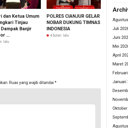
Archi
ri dan Ketua Umum
POLRES CIANJUR GELAR
Agustus
ngkari Tinjau
NOBAR DUKUNG TIMNAS
Juli 202
 Dampak Banjir
INDONESIA
r ...
4 bulan lalu
Juni 20
n lalu
Mei 202
April 20
Maret 2
Februar
Januari
ikan.
Ruas yang wajib ditandai
*
Desemb
Novemb
Oktober
Septemb
Agustus