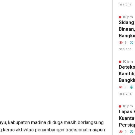
nasional
10 jam 
Sidang
Binaan,
Bangki
Layanan
9
Dan Tr
nasional
10 jam 
Deteks
Kamtib
Bangki
Insiden
9
Halinar
nasional
10 jam 
Lapas K
Kuanta
bayu, kabupaten madina di duga masih berlangsung
Persia
ng keras aktivitas penambangan tradisional maupun
9