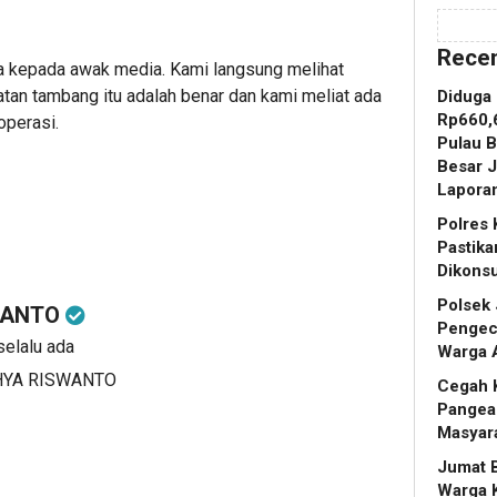
Recen
a kepada awak media. Kami langsung melihat
iatan tambang itu adalah benar dan kami meliat ada
Diduga
Rp660,6
operasi.
Pulau B
Besar 
Laporan
Polres 
Pastik
Dikons
Polsek 
WANTO
Pengece
selalu ada
Warga 
YAHYA RISWANTO
Cegah K
Pangea
Masyar
Jumat B
Warga 