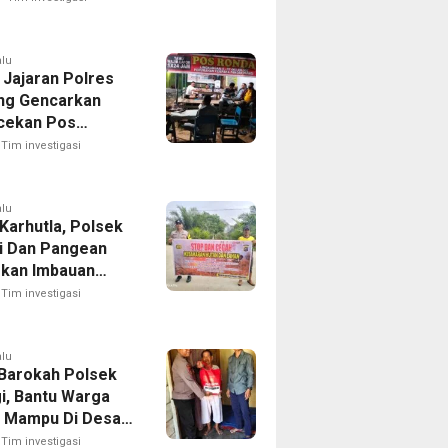
alu
 Jajaran Polres
ng Gencarkan
cekan Pos
g, Kapolres Ajak
Tim investigasi
Aktif Jaga
an Lingkungan
alu
Karhutla, Polsek
i Dan Pangean
kan Imbauan
 Masyarakat
Tim investigasi
alu
Barokah Polsek
gi, Bantu Warga
 Mampu Di Desa
 Kuning
Tim investigasi