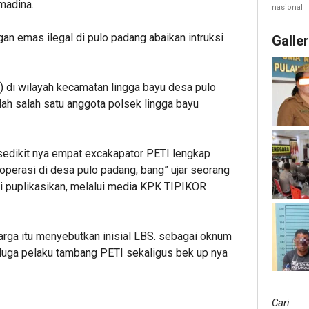
 madina.
nasional
n emas ilegal di pulo padang abaikan intruksi
Galle
 di wilayah kecamatan lingga bayu desa pulo
ah salah satu anggota polsek lingga bayu
sedikit nya empat excakapator PETI lengkap
perasi di desa pulo padang, bang” ujar seorang
di puplikasikan, melalui media KPK TIPIKOR
warga itu menyebutkan inisial LBS. sebagai oknum
 duga pelaku tambang PETI sekaligus bek up nya
Cari