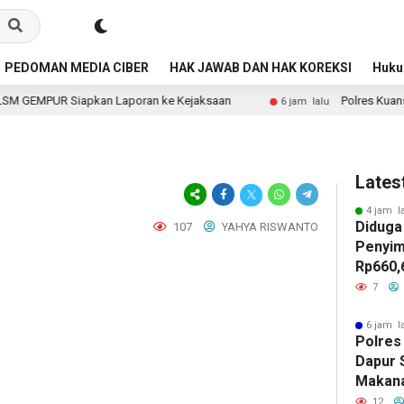
PEDOMAN MEDIA CIBER
HAK JAWAB DAN HAK KOREKSI
Huk
an Laporan ke Kejaksaan
Polres Kuansing Periksa Dapur 
6 jam lalu
Lates
4 jam l
Diduga
107
YAHYA RISWANTO
Penyim
Rp660,
Negeri
7
Batu, 
Belanja
6 jam l
Polres
Jadi S
Dapur 
GEMPU
Makan
Lapora
Layak 
12