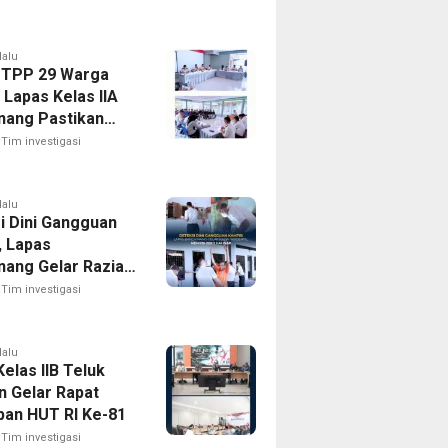
lalu
 TPP 29 Warga
 Lapas Kelas IIA
nang Pastikan
 Integrasi Gratis
Tim investigasi
ansparan
lalu
i Dini Gangguan
, Lapas
nang Gelar Razia
til Menuju Zero
Tim investigasi
lalu
elas IIB Teluk
n Gelar Rapat
pan HUT RI Ke-81
Tim investigasi